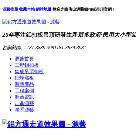
源藝推薦
收藏本站
網站地圖
歡迎光臨佛山源藝鋁扣板吊頂官網！
20年
專注鋁扣板吊頂研發生產
眾多政府·民用大小型
咨詢熱線：
181-3839-3981
181-3839-3981
源藝首頁
工程鋁扣板
集成吊頂扣板
鋁蜂窩板
源藝產品
工程案例
源藝資訊
走進源藝
聯系源藝