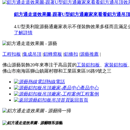
鋁方通走道效果圖-跟著U型鋁方通廠家來看看鋁方通吊
4.U型美利龍源藝通廠家表示不僅裝飾效果多樣而且滿
了解詳情
工程扣板
|
集成吊頂
|
鋁蜂窩板
|
鋁條扣
|
源藝推薦
|
佛山源藝裝飾20年來專注于高品質的
工裝鋁扣板
、
家裝鋁扣板
佛山市南海區獅山鎮羅村聯和工業區東區16路9號之三
熱線電話
產品中心
工程案例
返回首頁
掃一掃
聯系源藝