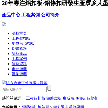
20年
專注鋁扣板·鋁條扣研發生產
眾多大型
產品中心
工程案例
公司簡介
源藝首頁
工程鋁扣板
集成吊頂扣板
鋁蜂窩板
源藝產品
工程案例
源藝資訊
走進源藝
聯系源藝
熱門關鍵詞：
工程鋁扣板
鋁蜂窩板
集成吊頂扣板
鋁條扣
您的位置：
源藝鋁扣板首頁
>
鋁方通走道效果圖