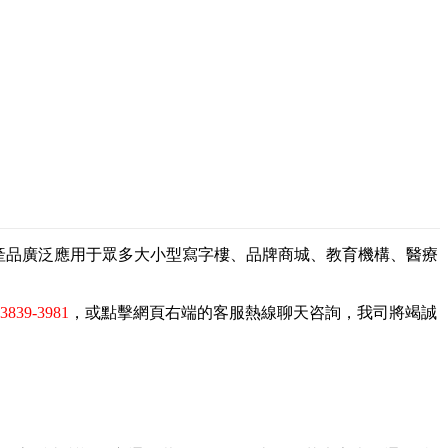
，產品廣泛應用于眾多大小型寫字樓、品牌商城、教育機構、醫療
-3839-3981
，或點擊網頁右端的客服熱線聊天咨詢，我司將竭誠