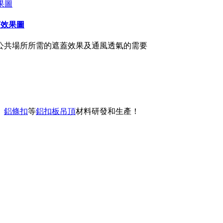
頂效果圖
足公共場所所需的遮蓋效果及通風透氣的需要
、
鋁條扣
等
鋁扣板吊頂
材料研發和生產！