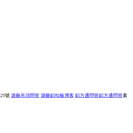
25號
源藝吊頂問答
源藝鋁扣板博客
鋁方通問答
鋁方通問答
素