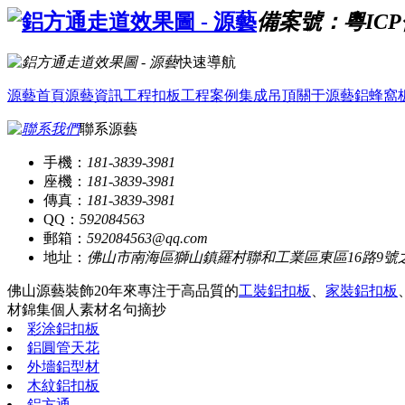
備案號：粵ICP備
快速導航
源藝首頁
源藝資訊
工程扣板
工程案例
集成吊頂
關于源藝
鋁蜂窩
聯系源藝
手機：
181-3839-3981
座機：
181-3839-3981
傳真：
181-3839-3981
QQ：
592084563
郵箱：
592084563@qq.com
地址：
佛山市南海區獅山鎮羅村聯和工業區東區16路9號
佛山源藝裝飾20年來專注于高品質的
工裝鋁扣板
、
家裝鋁扣板
材錦集
個人素材
名句摘抄
彩涂鋁扣板
鋁圓管天花
外墻鋁型材
木紋鋁扣板
鋁方通