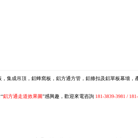
扣板，集成吊頂，鋁蜂窩板，鋁方通方管，鋁條扣及鋁單板幕墻
“
鋁方通走道效果圖
”感興趣，歡迎來電咨詢
181-3839-3981 / 181