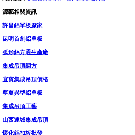
源藝相關資訊
許昌鋁單板廠家
昆明首創鋁單板
弧形鋁方通生產廠
集成吊頂調方
宜賓集成吊頂價格
寧夏異型鋁單板
集成吊頂工藝
山西運城集成吊頂
懷化鋁扣板批發