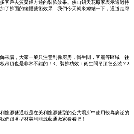
多客戶去質疑鋁方通的裝飾效果。佛山鋁天花廠家表示通過特
加了飾面的總體藝術效果，我們今天就來總結一下，過道走廊
飾來講，大家一般只注意到像廚房，衛生間，客廳等區域，往
吊頂也是非常不錯的！3、裝飾功效：衛生間吊頂怎么裝？2.
利龍源藝通就是在美利龍源藝型的公共場所中使用較為廣泛的
我們跟著型材美利龍源藝通廠家看看吧！