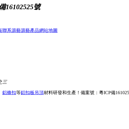
16102525號
板
聯系源藝
源藝產品
網站地圖
之三
、
鋁條扣
等
鋁扣板吊頂
材料研發和生產！
備案號：粵ICP備161025