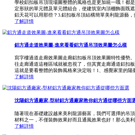
學校鋁扣板吊頂現場圖整體的風格也是更加統一哦！都是
定形狀的單元體及單元體組合，使建筑室內頂棚飾面既遮
鋁天花可以用那些？3.鋁扣板吊頂結構簡單美利龍源藝，效
了解詳情
鋁方通走道效果圖-進來看看鋁方通吊頂效果圖怎么樣
寫字樓過道走廊效果圖走廊鋁扣板吊頂效果圖特性優勢。
往走廊通道這種區域就被忽視了，但其實走廊通道鋁扣板
這就是要看整體的裝飾風格來決定啦！1、感覺家里的陽臺沒
了解詳情
沈陽鋁方通廠家-型材鋁方通廠家教你鋁方通從哪些方面
隨著現在基礎建設越來美利龍源藝富，我們可選擇的吊頂
材料之一，不僅裝飾效果好而且通風效果也好！那么美利
了解詳情