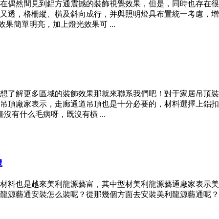
在偶然間見到鋁方通震撼的裝飾視覺效果，但是，同時也存在很
又透，格柵縱、橫及斜向成行，并與照明燈具布置統一考慮，增
果簡單明亮，加上燈光效果可 ...
想了解更多區域的裝飾效果那就來聯系我們吧！對于家居吊頂裝
吊頂廠家表示，走廊通道吊頂也是十分必要的，材料選擇上鋁扣板
有什么毛病呀，既沒有橫 ...
選
材料也是越來美利龍源藝富，其中型材美利龍源藝通廠家表示美
龍源藝通安裝怎么裝呢？從那幾個方面去安裝美利龍源藝通呢？