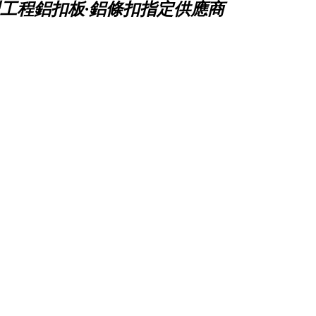
工程鋁扣板·鋁條扣指定供應商