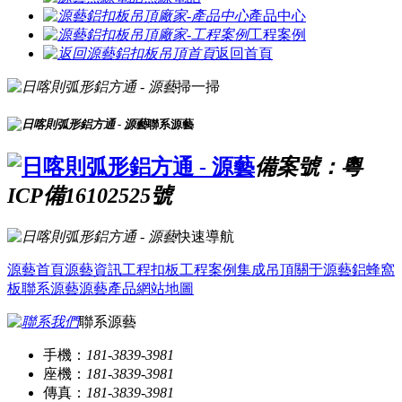
產品中心
工程案例
返回首頁
掃一掃
聯系源藝
備案號：粵
ICP備16102525號
快速導航
源藝首頁
源藝資訊
工程扣板
工程案例
集成吊頂
關于源藝
鋁蜂窩
板
聯系源藝
源藝產品
網站地圖
聯系源藝
手機：
181-3839-3981
座機：
181-3839-3981
傳真：
181-3839-3981