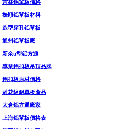
吉林鋁單板價格
撫順鋁單板材料
造型穿孔鋁單板
通州鋁單板廠
新余u型鋁方通
專業鋁扣板吊頂品牌
鋁扣板原材價格
雕花紋鋁單板產品
太倉鋁方通廠家
上海鋁單板價格表