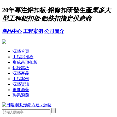
20年
專注鋁扣板·鋁條扣研發生產
眾多大
型工程鋁扣板·鋁條扣指定供應商
產品中心
工程案例
公司簡介
源藝首頁
工程鋁扣板
集成吊頂扣板
鋁蜂窩板
源藝產品
工程案例
源藝資訊
走進源藝
聯系源藝