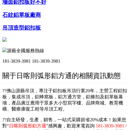
墻面鋁扣板好不好
石紋鋁單板廠商
吊頂造型鋁扣板
源藝全國服務熱線
181-3839-3981
181-3839-3981
關于日喀則弧形鋁方通的相關資訊動態
??佛山源藝吊頂，專注于鋁扣板吊頂行業20年，主營工程鋁扣
板，集成吊頂，鋁蜂窩板，鋁方通方管，鋁條扣及鋁單板幕
墻，產品廣泛應用于眾多大小型寫字樓、品牌商城、教育機
構、醫療康復工程等吊頂工程。
??自主研發，生產，銷售，一站式采購節省20%成本！如果您
對“
日喀則弧形鋁方通
”感興趣，歡迎來電咨詢
181-3839-3981 /