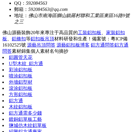
QQ：
592084563
郵箱：
592084563@qq.com
地址：
佛山市南海區獅山鎮羅村聯和工業區東區16路9號
之三
佛山源藝裝飾20年來專注于高品質的
工裝鋁扣板
、
家裝鋁扣
板
、
鋁條扣
等
鋁扣板吊頂
材料研發和生產！
備案號：粵ICP備
16102525號
源藝吊頂問答
源藝鋁扣板博客
鋁方通問答
鋁方通
問答
素材錦集
個人素材
名句摘抄
鋁圓管天花
U型木紋_鋁方通
彩涂鋁扣板
噴涂鋁扣板
外墻鋁型材
滾涂鋁扣板
方形鋁扣板
鋁方通
木紋鋁扣板
鋁方通需多少錢
鍍銅鋁單板工藝
鹽城仿木紋鋁單板
紹興鋁方通廠家