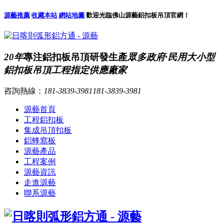
源藝推薦
收藏本站
網站地圖
歡迎光臨佛山源藝鋁扣板吊頂官網！
20年
專注鋁扣板吊頂研發生產
眾多政府·民用大小型
鋁扣板吊頂工程指定供應廠家
咨詢熱線：
181-3839-3981
181-3839-3981
源藝首頁
工程鋁扣板
集成吊頂扣板
鋁蜂窩板
源藝產品
工程案例
源藝資訊
走進源藝
聯系源藝