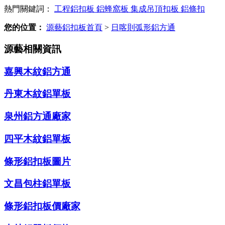
熱門關鍵詞：
工程鋁扣板
鋁蜂窩板
集成吊頂扣板
鋁條扣
您的位置：
源藝鋁扣板首頁
>
日喀則弧形鋁方通
源藝相關資訊
嘉興木紋鋁方通
丹東木紋鋁單板
泉州鋁方通廠家
四平木紋鋁單板
條形鋁扣板圖片
文昌包柱鋁單板
條形鋁扣板價廠家