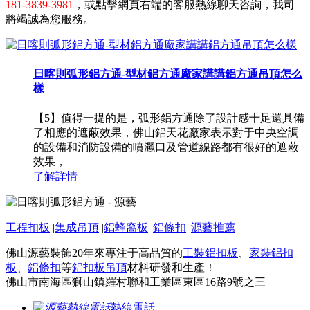
181-3839-3981
，或點擊網頁右端的客服熱線聊天咨詢，我司
將竭誠為您服務。
日喀則弧形鋁方通-型材鋁方通廠家講講鋁方通吊頂怎么
樣
【5】值得一提的是，弧形鋁方通除了設計感十足還具備
了相應的遮蔽效果，佛山鋁天花廠家表示對于中央空調
的設備和消防設備的噴灑口及管道線路都有很好的遮蔽
效果，
了解詳情
工程扣板
|
集成吊頂
|
鋁蜂窩板
|
鋁條扣
|
源藝推薦
|
佛山源藝裝飾20年來專注于高品質的
工裝鋁扣板
、
家裝鋁扣
板
、
鋁條扣
等
鋁扣板吊頂
材料研發和生產！
佛山市南海區獅山鎮羅村聯和工業區東區16路9號之三
熱線電話