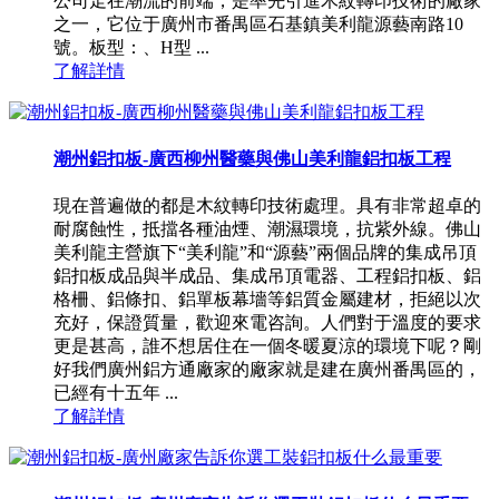
公司走在潮流的前端，是率先引進木紋轉印技術的廠家
之一，它位于廣州市番禺區石基鎮美利龍源藝南路10
號。板型：、H型 ...
了解詳情
潮州鋁扣板-廣西柳州醫藥與佛山美利龍鋁扣板工程
現在普遍做的都是木紋轉印技術處理。具有非常超卓的
耐腐蝕性，抵擋各種油煙、潮濕環境，抗紫外線。佛山
美利龍主營旗下“美利龍”和“源藝”兩個品牌的集成吊頂
鋁扣板成品與半成品、集成吊頂電器、工程鋁扣板、鋁
格柵、鋁條扣、鋁單板幕墻等鋁質金屬建材，拒絕以次
充好，保證質量，歡迎來電咨詢。人們對于溫度的要求
更是甚高，誰不想居住在一個冬暖夏涼的環境下呢？剛
好我們廣州鋁方通廠家的廠家就是建在廣州番禺區的，
已經有十五年 ...
了解詳情