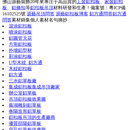
佛山源藝裝飾20年來專注于高品質的
工裝鋁扣板
、
家裝鋁扣
板
、
鋁條扣
等
鋁扣板吊頂
材料研發和生產！
備案號：粵ICP備
16102525號
源藝吊頂問答
源藝鋁扣板博客
鋁方通問答
鋁方通
問答
素材錦集
個人素材
名句摘抄
滾涂鋁扣板
噴涂鋁扣板
鋁圓管天花
方形鋁扣板
外墻鋁型材
彩涂鋁扣板
U型木紋_鋁方通
木紋鋁扣板
鋁方通
三水鋁單板廠
集成鋁扣板集成吊頂廠家
辦公室鋁單板
吊頂鋁扣板效果圖
蕪湖雕刻鋁單板
衡陽造形鋁單板
鋁扣板吊頂的生產廠商
優質邵陽鋁單板
穿孔鋁單板供應商