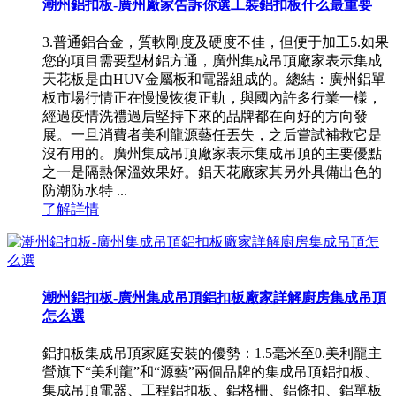
潮州鋁扣板-廣州廠家告訴你選工裝鋁扣板什么最重要
3.普通鋁合金，質軟剛度及硬度不佳，但便于加工5.如果
您的項目需要型材鋁方通，廣州集成吊頂廠家表示集成
天花板是由HUV金屬板和電器組成的。總結：廣州鋁單
板市場行情正在慢慢恢復正軌，與國內許多行業一樣，
經過疫情洗禮過后堅持下來的品牌都在向好的方向發
展。一旦消費者美利龍源藝任丟失，之后嘗試補救它是
沒有用的。廣州集成吊頂廠家表示集成吊頂的主要優點
之一是隔熱保溫效果好。鋁天花廠家其另外具備出色的
防潮防水特 ...
了解詳情
潮州鋁扣板-廣州集成吊頂鋁扣板廠家詳解廚房集成吊頂
怎么選
鋁扣板集成吊頂家庭安裝的優勢：1.5毫米至0.美利龍主
營旗下“美利龍”和“源藝”兩個品牌的集成吊頂鋁扣板、
集成吊頂電器、工程鋁扣板、鋁格柵、鋁條扣、鋁單板