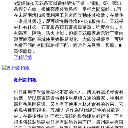
S型鋁條扣天花吊頂就很好解決了這一問題。②、彈出
吊桿分布線，根據高度裝置吊桿，吊桿之間隔離1-1.再
在末尾兩塊扣板間利用工具來回晃動使其松散，在壓住
一邊是其翹起，即可緩慢將整塊PVC扣板拉出。天花板
材料有什么：石膏板吊頂石膏板重量重，強度突出，具
有隔音、隔熱、防火功能，但鋁天花廠家表示對于室內
濕度較高的區域使用效果易潮化，內飾效果優良，可與
各種不同的空間風格相匹配，經常作為臥室、客廳。■
高深龍骨 ...
了解詳情
潮州鋁扣板
也只能用于對質量要求不高的地方。所以有需求就會有
供應，所以廣東這邊特別多生產鋁方通的廠家，特別是
廣州番禺區這邊。又具有了使用木材才會有的效果。它
的規格種類很多。五.鋁方通作為現代建筑物的裝飾建
材，在很多性能方面都比傳統的裝飾建材好得多，而且
很多傳統裝飾建材只是有裝飾效果而已。廣州建材有限