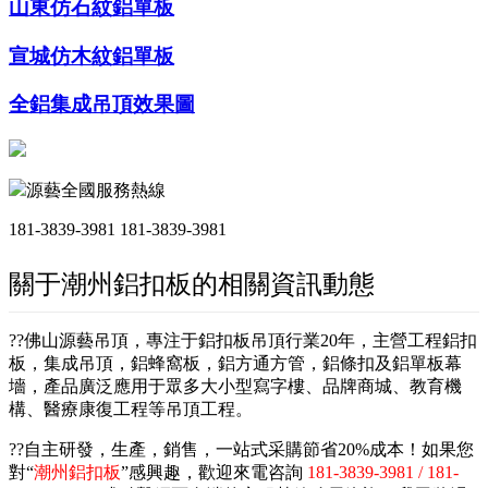
山東仿石紋鋁單板
宣城仿木紋鋁單板
全鋁集成吊頂效果圖
源藝全國服務熱線
181-3839-3981
181-3839-3981
關于潮州鋁扣板的相關資訊動態
??佛山源藝吊頂，專注于鋁扣板吊頂行業20年，主營工程鋁扣
板，集成吊頂，鋁蜂窩板，鋁方通方管，鋁條扣及鋁單板幕
墻，產品廣泛應用于眾多大小型寫字樓、品牌商城、教育機
構、醫療康復工程等吊頂工程。
??自主研發，生產，銷售，一站式采購節省20%成本！如果您
對“
潮州鋁扣板
”感興趣，歡迎來電咨詢
181-3839-3981 / 181-