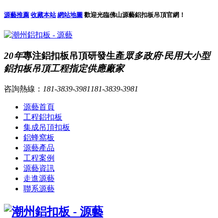
源藝推薦
收藏本站
網站地圖
歡迎光臨佛山源藝鋁扣板吊頂官網！
20年
專注鋁扣板吊頂研發生產
眾多政府·民用大小型
鋁扣板吊頂工程指定供應廠家
咨詢熱線：
181-3839-3981
181-3839-3981
源藝首頁
工程鋁扣板
集成吊頂扣板
鋁蜂窩板
源藝產品
工程案例
源藝資訊
走進源藝
聯系源藝