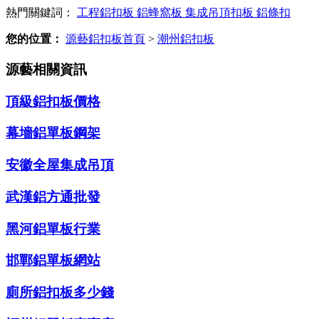
熱門關鍵詞：
工程鋁扣板
鋁蜂窩板
集成吊頂扣板
鋁條扣
您的位置：
源藝鋁扣板首頁
>
潮州鋁扣板
源藝相關資訊
頂級鋁扣板價格
幕墻鋁單板鋼架
安徽全屋集成吊頂
武漢鋁方通批發
黑河鋁單板行業
邯鄲鋁單板網站
廁所鋁扣板多少錢