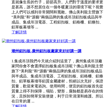
直就像生長的竹子，節節高升。人們對于溫度的要求更
是甚高，誰不想居住在一個冬暖夏涼的環境下呢？視覺
上人們可以感到非常開闊和寬敞。佛山美利龍主營旗下
“美利龍”和“源藝”兩個品牌的集成吊頂鋁扣板成品與半
成品、集成吊頂電器、工程鋁扣板、鋁格柵、鋁條扣、
鋁單板幕墻等 ...
了解詳情
潮州鋁扣板-廣州鋁扣板廠家來好好講一講
1.集成吊頂我們今天就介紹到這里了，廣州集成吊頂廠
家問你會不會選擇鋁扣板集成吊頂呢？佛山美利龍主營
旗下“美利龍”和“源藝”兩個品牌的集成吊頂鋁扣板成品
與半成品、集成吊頂電器、工程鋁扣板、鋁格柵、鋁條
扣、鋁單板幕墻等鋁質金屬建材，拒絕以次充好，保證
質量，歡迎來電咨詢。使用時間，便宜的鋁扣板首先從
質量上得不到保障，塌陷，變形，腐蝕都是易存在的情
況，且拆卸簡單安裝便捷，利于日常清潔和維護。所以
在日常的運 ...
了解詳情