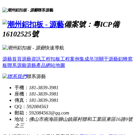
聯系源藝
備案號：粵ICP備
16102525號
快速導航
源藝首頁
源藝資訊
工程扣板
工程案例
集成吊頂
關于源藝
鋁蜂窩
板
聯系源藝
源藝產品
網站地圖
聯系源藝
手機：
181-3839-3981
座機：
181-3839-3981
傳真：
181-3839-3981
QQ：
592084563
郵箱：
592084563@qq.com
地址：
佛山市南海區獅山鎮羅村聯和工業區東區16路9號
之三