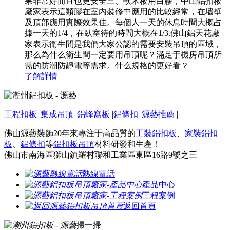
果非常好而且也更安全三、軟木板用白膠，中山鋁扣板
廠家表示這類膠在室內裝修中應用的比較經常，在墻壁
及頂部應用實際效果佳。每個人一天的休息時間大概占
據一天的1/4，在臥室待的時間大概在1/3.佛山鋁天花廠
家表示衛生間是我們大家公認的需要安裝吊頂的區域，
那么為什么衛生間一定要用吊頂呢？滿足于機房吊頂所
需的防潮防靜電等需求。什么規格的更好看？
了解詳情
工程扣板
|
集成吊頂
|
鋁蜂窩板
|
鋁條扣
|
源藝推薦
|
佛山源藝裝飾20年來專注于高品質的
工裝鋁扣板
、
家裝鋁扣
板
、
鋁條扣
等
鋁扣板吊頂
材料研發和生產！
佛山市南海區獅山鎮羅村聯和工業區東區16路9號之三
熱線電話
產品中心
工程案例
返回首頁
掃一掃