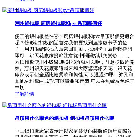
潮州鋁扣板-廚房鋁扣板和pvc吊頂哪個好
便宜的鋁扣板差在哪？廚房鋁扣板和pvc吊頂那個更適合
呢？條形鋁扣板的話首先我們要找到連接處卡子的位
子，用刀沿縫隙插入后來回劃動，找到卡子后輕輕撬開
即可，鋁天花廠家提箱注意從中間開始以免變形，二、
方鋁扣板使用小吸盤1吸2拉3拆就可以啦，注意從四周開
始。惠州鋁天花廠家這就來和大家講講鋁天花！鋁天花
廠家表示鋁金屬比較柔軟和韌性,可以通過沖壓、沖孔和
其他材料彎曲成形,可以彎曲和定型,可以在無縫灰色鏡子
中切 ...
了解詳情
吊頂用什么顏色的鋁扣板-鋁扣板吊頂用什么膠
中山鋁扣板廠家表示用以家庭裝修的裝飾條應用實際效