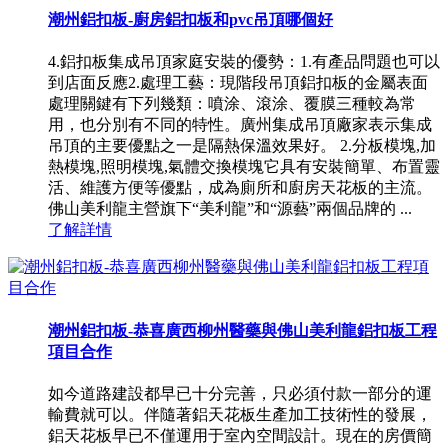
潮州鋁扣板-廚房鋁扣板和pvc吊頂哪個好
4.鋁扣板集成吊頂家庭安裝的優勢：1.有產品問題也可以
到店面反應2.處理工藝：現階段吊頂鋁扣板的金屬表面
處理關鍵有下列幾類：噴涂、滾涂、覆膜三種較為常
用，也分別有不同的特性。廣州集成吊頂廠家表示集成
吊頂的主要優點之一是隔熱保溫效果好。 2.分板模塊,加
熱模塊,照明模塊,氣體交換模塊它具有安裝簡單、布置靈
活、維護方便等優點，成為廁所和廚房天花板的主流。
佛山美利龍主營旗下“美利龍”和“源藝”兩個品牌的 ...
了解詳情
潮州鋁扣板-恭喜廣西柳州醫藥與佛山美利龍鋁扣板工程
項目合作
如今道路建設都早已十分完善，只必須付款一部分的運
輸費就可以。伴隨著鋁天花板生產加工技術性的發展，
鋁天花板早已不僅運用于室內空間設計。現在的房價簡