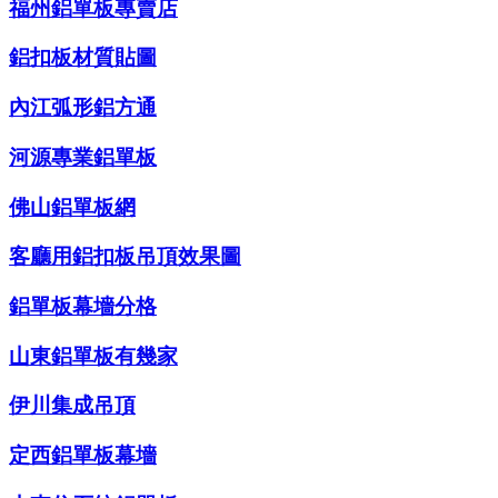
福州鋁單板專賣店
鋁扣板材質貼圖
內江弧形鋁方通
河源專業鋁單板
佛山鋁單板網
客廳用鋁扣板吊頂效果圖
鋁單板幕墻分格
山東鋁單板有幾家
伊川集成吊頂
定西鋁單板幕墻