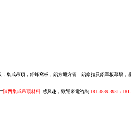
扣板，集成吊頂，鋁蜂窩板，鋁方通方管，鋁條扣及鋁單板幕墻
“
陜西集成吊頂材料
”感興趣，歡迎來電咨詢
181-3839-3981 / 181