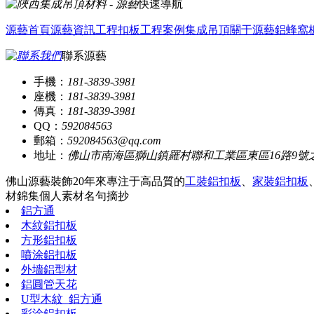
快速導航
源藝首頁
源藝資訊
工程扣板
工程案例
集成吊頂
關于源藝
鋁蜂窩
聯系源藝
手機：
181-3839-3981
座機：
181-3839-3981
傳真：
181-3839-3981
QQ：
592084563
郵箱：
592084563@qq.com
地址：
佛山市南海區獅山鎮羅村聯和工業區東區16路9號
佛山源藝裝飾20年來專注于高品質的
工裝鋁扣板
、
家裝鋁扣板
材錦集
個人素材
名句摘抄
鋁方通
木紋鋁扣板
方形鋁扣板
噴涂鋁扣板
外墻鋁型材
鋁圓管天花
U型木紋_鋁方通
彩涂鋁扣板