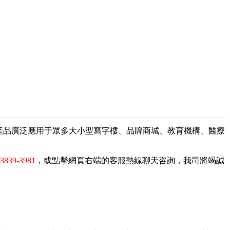
，產品廣泛應用于眾多大小型寫字樓、品牌商城、教育機構、醫療
-3839-3981
，或點擊網頁右端的客服熱線聊天咨詢，我司將竭誠