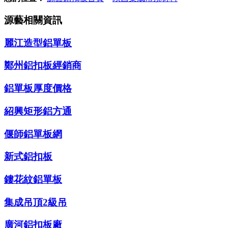
源藝相關資訊
麗江造型鋁單板
鄭州鋁扣板經銷商
鋁單板厚度價格
紹興矩形鋁方通
偃師鋁單板網
新式鋁扣板
鏤花紋鋁單板
集成吊頂2級吊
廣河鋁扣板廠