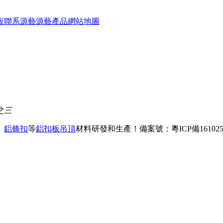
板
聯系源藝
源藝產品
網站地圖
之三
、
鋁條扣
等
鋁扣板吊頂
材料研發和生產！
備案號：粵ICP備161025