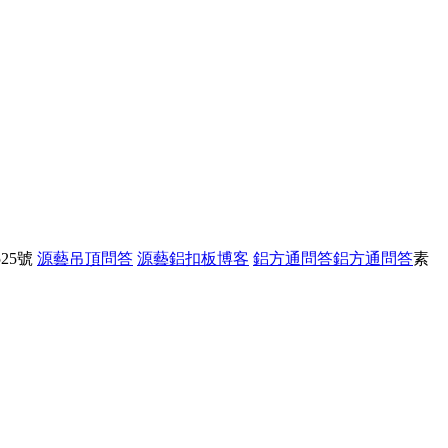
25號
源藝吊頂問答
源藝鋁扣板博客
鋁方通問答
鋁方通問答
素