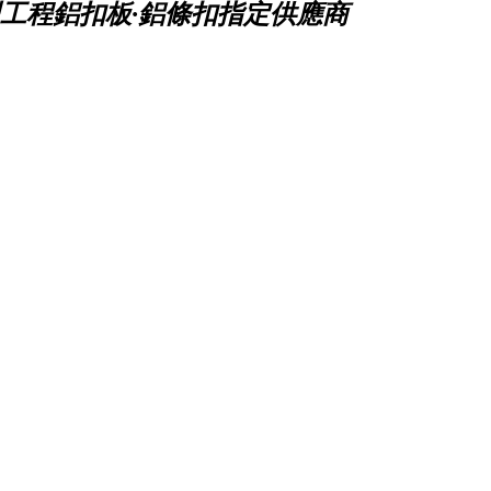
工程鋁扣板·鋁條扣指定供應商