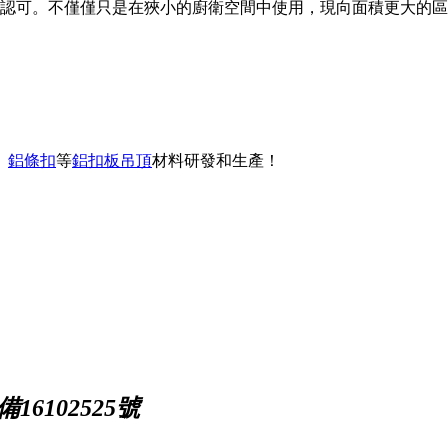
認可。不僅僅只是在狹小的廚衛空間中使用，現向面積更大的區
、
鋁條扣
等
鋁扣板吊頂
材料研發和生產！
16102525號