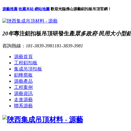
源藝推薦
收藏本站
網站地圖
歡迎光臨佛山源藝鋁扣板吊頂官網！
20年
專注鋁扣板吊頂研發生產
眾多政府·民用大小型
咨詢熱線：
181-3839-3981
181-3839-3981
源藝首頁
工程鋁扣板
集成吊頂扣板
鋁蜂窩板
源藝產品
工程案例
源藝資訊
走進源藝
聯系源藝