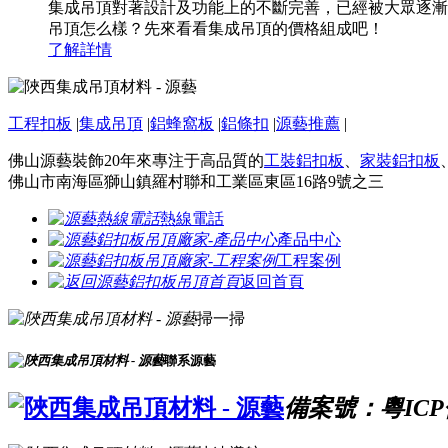
集成吊頂對著設計及功能上的不斷完善，已經被大眾逐漸
吊頂怎么樣？先來看看集成吊頂的價格組成吧！
了解詳情
工程扣板
|
集成吊頂
|
鋁蜂窩板
|
鋁條扣
|
源藝推薦
|
佛山源藝裝飾20年來專注于高品質的
工裝鋁扣板
、
家裝鋁扣板
佛山市南海區獅山鎮羅村聯和工業區東區16路9號之三
熱線電話
產品中心
工程案例
返回首頁
掃一掃
聯系源藝
備案號：粵ICP備