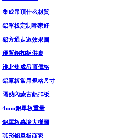
集成吊頂什么材質
鋁單板定制哪家好
鋁方通走道效果圖
優質鋁扣板供應
淮北集成吊頂價格
鋁單板常用規格尺寸
隔熱內蒙古鋁扣板
4mm鋁單板重量
鋁單板幕墻大樣圖
弧形鋁單板商家