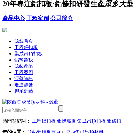
20年
專注鋁扣板·鋁條扣研發生產
眾多大型
產品中心
工程案例
公司簡介
源藝首頁
工程鋁扣板
集成吊頂扣板
鋁蜂窩板
源藝產品
工程案例
源藝資訊
走進源藝
聯系源藝
熱門關鍵詞：
工程鋁扣板
鋁蜂窩板
集成吊頂扣板
鋁條扣
您的位置：
源藝鋁扣板首頁
>
陜西集成吊頂材料