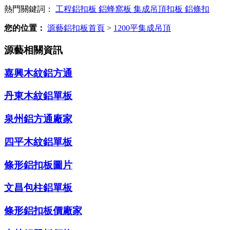
熱門關鍵詞：
工程鋁扣板
鋁蜂窩板
集成吊頂扣板
鋁條扣
您的位置：
源藝鋁扣板首頁
>
1200平集成吊頂
源藝相關資訊
嘉興木紋鋁方通
丹東木紋鋁單板
泉州鋁方通廠家
四平木紋鋁單板
條形鋁扣板圖片
文昌包柱鋁單板
條形鋁扣板價廠家