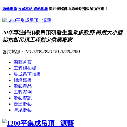
源藝推薦
收藏本站
網站地圖
歡迎光臨佛山源藝鋁扣板吊頂官網！
20年
專注鋁扣板吊頂研發生產
眾多政府·民用大小型
鋁扣板吊頂工程指定供應廠家
咨詢熱線：
181-3839-3981
181-3839-3981
源藝首頁
工程鋁扣板
集成吊頂扣板
鋁蜂窩板
源藝產品
工程案例
源藝資訊
走進源藝
聯系源藝