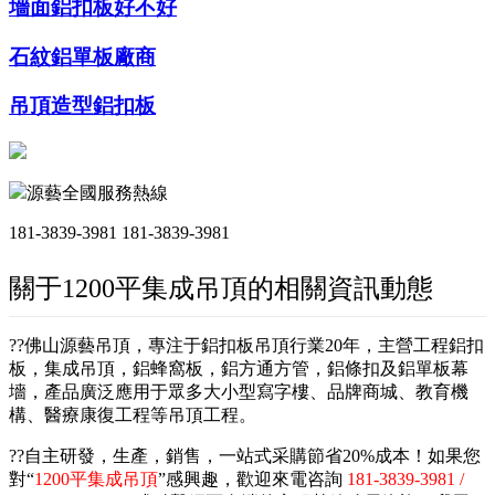
墻面鋁扣板好不好
石紋鋁單板廠商
吊頂造型鋁扣板
源藝全國服務熱線
181-3839-3981
181-3839-3981
關于1200平集成吊頂的相關資訊動態
??佛山源藝吊頂，專注于鋁扣板吊頂行業20年，主營工程鋁扣
板，集成吊頂，鋁蜂窩板，鋁方通方管，鋁條扣及鋁單板幕
墻，產品廣泛應用于眾多大小型寫字樓、品牌商城、教育機
構、醫療康復工程等吊頂工程。
??自主研發，生產，銷售，一站式采購節省20%成本！如果您
對“
1200平集成吊頂
”感興趣，歡迎來電咨詢
181-3839-3981 /