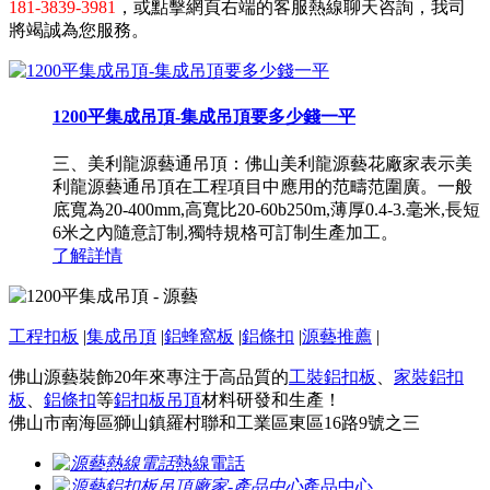
181-3839-3981
，或點擊網頁右端的客服熱線聊天咨詢，我司
將竭誠為您服務。
1200平集成吊頂-集成吊頂要多少錢一平
三、美利龍源藝通吊頂：佛山美利龍源藝花廠家表示美
利龍源藝通吊頂在工程項目中應用的范疇范圍廣。一般
底寬為20-400mm,高寬比20-60b250m,薄厚0.4-3.毫米,長短
6米之內隨意訂制,獨特規格可訂制生產加工。
了解詳情
工程扣板
|
集成吊頂
|
鋁蜂窩板
|
鋁條扣
|
源藝推薦
|
佛山源藝裝飾20年來專注于高品質的
工裝鋁扣板
、
家裝鋁扣
板
、
鋁條扣
等
鋁扣板吊頂
材料研發和生產！
佛山市南海區獅山鎮羅村聯和工業區東區16路9號之三
熱線電話
產品中心