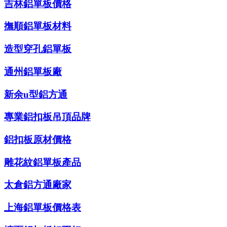
吉林鋁單板價格
撫順鋁單板材料
造型穿孔鋁單板
通州鋁單板廠
新余u型鋁方通
專業鋁扣板吊頂品牌
鋁扣板原材價格
雕花紋鋁單板產品
太倉鋁方通廠家
上海鋁單板價格表