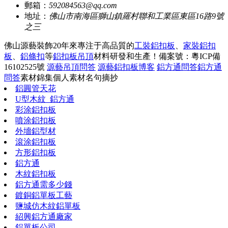
郵箱：
592084563@qq.com
地址：
佛山市南海區獅山鎮羅村聯和工業區東區16路9號
之三
佛山源藝裝飾20年來專注于高品質的
工裝鋁扣板
、
家裝鋁扣
板
、
鋁條扣
等
鋁扣板吊頂
材料研發和生產！
備案號：粵ICP備
16102525號
源藝吊頂問答
源藝鋁扣板博客
鋁方通問答
鋁方通
問答
素材錦集
個人素材
名句摘抄
鋁圓管天花
U型木紋_鋁方通
彩涂鋁扣板
噴涂鋁扣板
外墻鋁型材
滾涂鋁扣板
方形鋁扣板
鋁方通
木紋鋁扣板
鋁方通需多少錢
鍍銅鋁單板工藝
鹽城仿木紋鋁單板
紹興鋁方通廠家
鋁單板公司