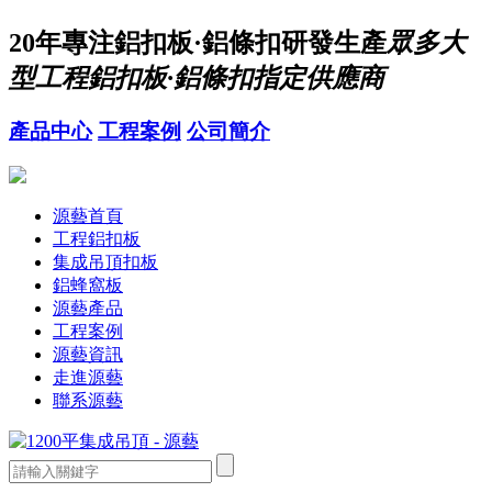
20年
專注鋁扣板·鋁條扣研發生產
眾多大
型工程鋁扣板·鋁條扣指定供應商
產品中心
工程案例
公司簡介
源藝首頁
工程鋁扣板
集成吊頂扣板
鋁蜂窩板
源藝產品
工程案例
源藝資訊
走進源藝
聯系源藝