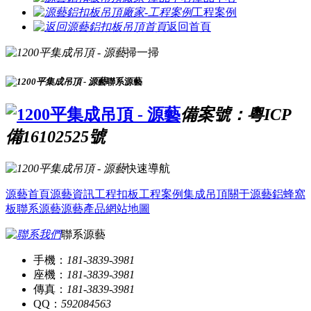
工程案例
返回首頁
掃一掃
聯系源藝
備案號：粵ICP
備16102525號
快速導航
源藝首頁
源藝資訊
工程扣板
工程案例
集成吊頂
關于源藝
鋁蜂窩
板
聯系源藝
源藝產品
網站地圖
聯系源藝
手機：
181-3839-3981
座機：
181-3839-3981
傳真：
181-3839-3981
QQ：
592084563