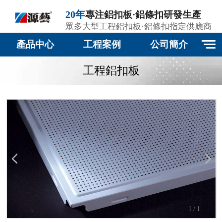
20年
專注鋁扣板·鋁條扣研發生產
眾多大型工程鋁扣板·鋁條扣指定供應商
產品中心
工程案例
公司簡介
工程鋁扣板
1
/1