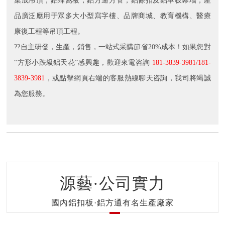
集成吊頂，鋁蜂窩板，鋁方通方管，鋁條扣及鋁單板幕墻，產
品廣泛應用于眾多大小型寫字樓、品牌商城、教育機構、醫療
康復工程等吊頂工程。
??自主研發，生產，銷售，一站式采購節省20%成本！如果您對
“方形小跌級鋁天花”感興趣，歡迎來電咨詢
181-3839-3981/181-
3839-3981
，或點擊網頁右端的客服熱線聊天咨詢，我司將竭誠
為您服務。
源藝·公司實力
國內鋁扣板·鋁方通有名生產廠家