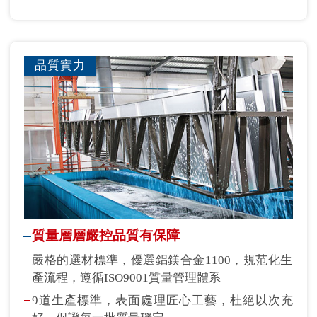
品質實力
質量層層嚴控品質有保障
嚴格的選材標準，優選鋁鎂合金1100，規范化生
產流程，遵循ISO9001質量管理體系
9道生產標準，表面處理匠心工藝，杜絕以次充