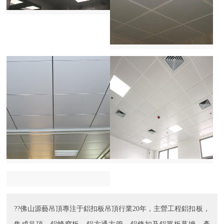
??佛山源藝吊頂專注于鋁扣板吊頂行業20年，主營工程鋁扣板，