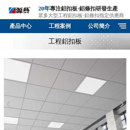
20年
專注鋁扣板·鋁條扣研發生產
眾多大型工程鋁扣板·鋁條扣指定供應商
產品中心
工程案例
公司簡介
工程鋁扣板