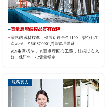
質量層層嚴控品質有保障
嚴格的選材標準，優選鋁鎂合金1100，規范化生
產流程，遵循ISO9001質量管理體系
9道生產標準，表面處理匠心工藝，杜絕以次充
好，保證每一批質量穩定
服務實力