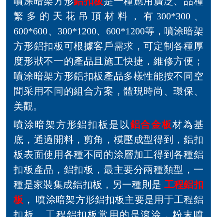
噴涂暗架方形
鋁扣板
是一種應用廣泛、品種
繁多的天花吊頂材料，有300*300、
600*600、300*1200、600*1200等，噴涂暗架
方形鋁扣板可根據客戶需求，可定制各種厚
度形狀不一的產品且施工快捷，維修方便；
噴涂暗架方形鋁扣板產品多樣性能按不同空
間采用不同的組合方案，體現時尚、環保、
美觀。
噴涂暗架方形鋁扣板是以
鋁合金板
材為基
底，通過開料，剪角，模壓成型得到，鋁扣
板表面使用各種不同的涂層加工得到各種鋁
扣板產品，鋁扣板，最主要分兩種類型，一
種是家裝集成鋁扣板，另一種則是
工程鋁扣
板
， 噴涂暗架方形鋁扣板主要是用于工程鋁
扣板。工程鋁扣板常用的是滾涂，粉末噴