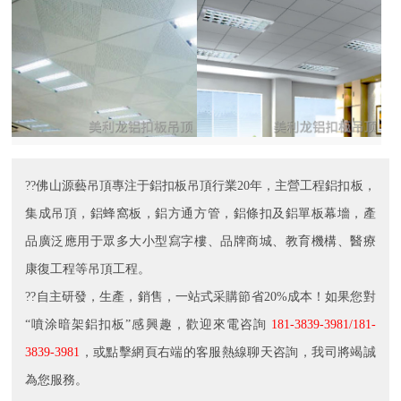
??佛山源藝吊頂專注于鋁扣板吊頂行業20年，主營工程鋁扣板，
集成吊頂，鋁蜂窩板，鋁方通方管，鋁條扣及鋁單板幕墻，產
品廣泛應用于眾多大小型寫字樓、品牌商城、教育機構、醫療
康復工程等吊頂工程。
??自主研發，生產，銷售，一站式采購節省20%成本！如果您對
“噴涂暗架鋁扣板”感興趣，歡迎來電咨詢
181-3839-3981/181-
3839-3981
，或點擊網頁右端的客服熱線聊天咨詢，我司將竭誠
為您服務。