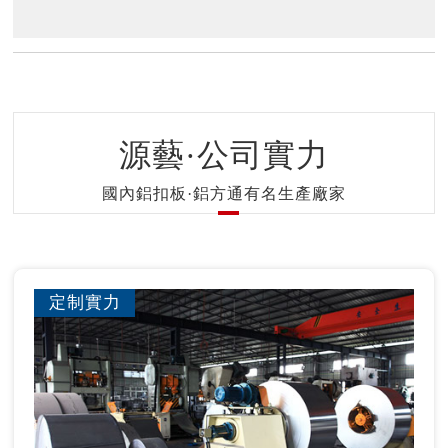
源藝·公司實力
國內鋁扣板·鋁方通有名生產廠家
定制實力