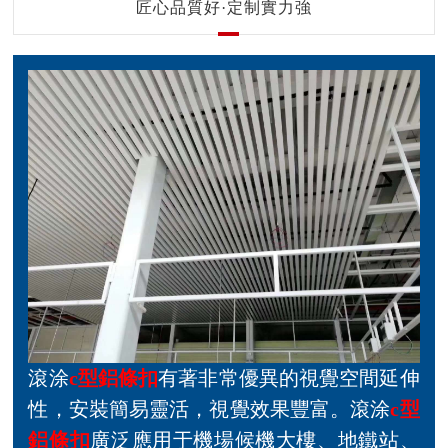
匠心品質好·定制實力強
滾涂
c型鋁條扣
有著非常優異的視覺空間延伸
性，安裝簡易靈活，視覺效果豐富。滾涂
c型
鋁條扣
廣泛應用于機場候機大樓、地鐵站、