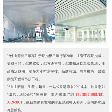
??佛山源藝吊頂專注于鋁扣板吊頂行業20年，主營工程鋁扣板，
集成吊頂，鋁蜂窩板，鋁方通方管，鋁條扣及鋁單板幕墻，產
品廣泛應用于眾多大小型寫字樓、品牌商城、教育機構、醫療
康復工程等吊頂工程。
??自主研發，生產，銷售，一站式采購節省20%成本！如果您對
“滾涂c型鋁條扣”感興趣，歡迎來電咨詢
181-3839-3981/181-
3839-3981
，或點擊網頁右端的客服熱線聊天咨詢，我司將竭誠
為您服務。