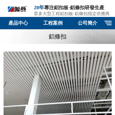
20年
專注鋁扣板·鋁條扣研發生產
眾多大型工程鋁扣板·鋁條扣指定供應商
產品中心
工程案例
公司簡介
鋁條扣