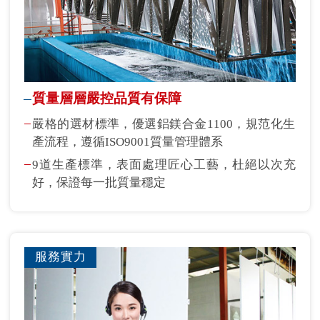
質量層層嚴控品質有保障
嚴格的選材標準，優選鋁鎂合金1100，規范化生
產流程，遵循ISO9001質量管理體系
9道生產標準，表面處理匠心工藝，杜絕以次充
好，保證每一批質量穩定
服務實力