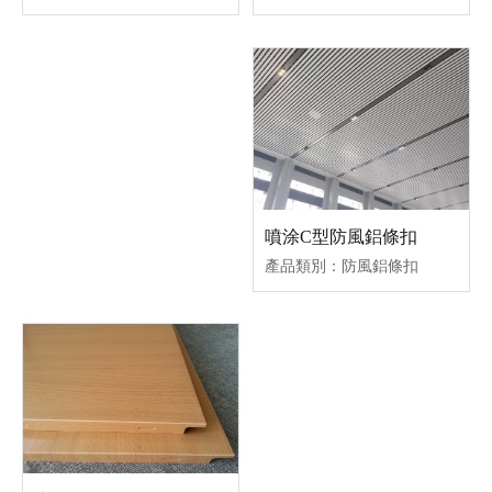
噴涂C型防風鋁條扣
產品類別：防風鋁條扣