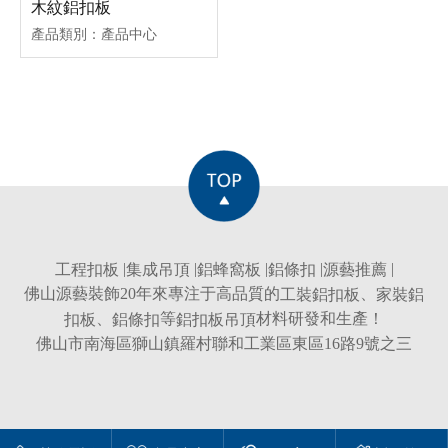
木紋鋁扣板
產品類別：產品中心
工程扣板
|
集成吊頂
|
鋁蜂窩板
|
鋁條扣
|
源藝推薦
|
佛山源藝裝飾20年來專注于高品質的
工裝鋁扣板
、
家裝鋁
扣板
、
鋁條扣
等
鋁扣板吊頂
材料研發和生產！
佛山市南海區獅山鎮羅村聯和工業區東區16路9號之三