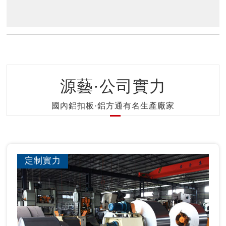
源藝·公司實力
國內鋁扣板·鋁方通有名生產廠家
定制實力