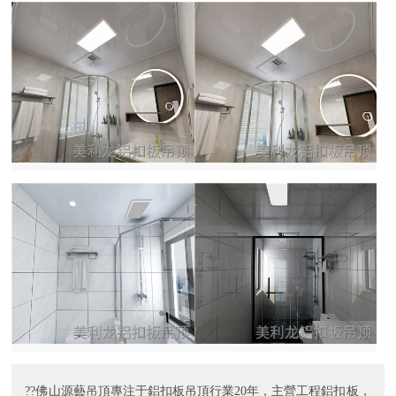
??佛山源藝吊頂專注于鋁扣板吊頂行業20年，主營工程鋁扣板，