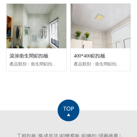
滾涂衛生間鋁扣板
400*400鋁扣板
產品類別：衛生間鋁扣板吊頂
產品類別：衛生間鋁扣板吊頂
工程扣板
|
集成吊頂
|
鋁蜂窩板
|
鋁條扣
|
源藝推薦
|