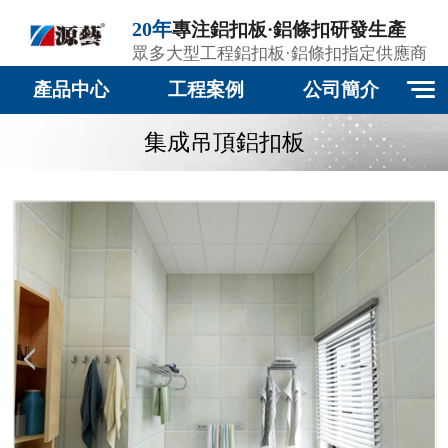
20年
專注鋁扣板·鋁條扣研發生產
眾多大型工程鋁扣板·鋁條扣指定供應商
產品中心
工程案例
公司簡介
集成吊頂鋁扣板