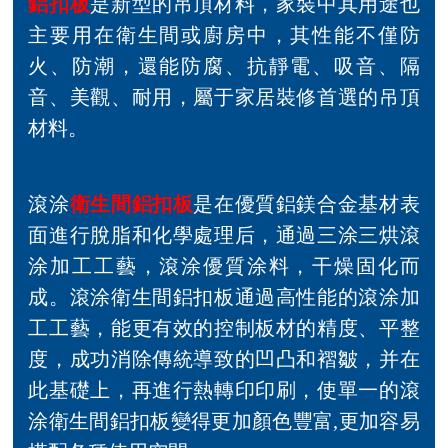
鋁扣板
是新型的吊頂材料，家裝中其用途也
主要用在衛生間或廚房中，其性能不僅防
火、防潮，還能防腐、抗靜電、吸音、隔
音、美觀、耐用，屬于家居裝修首選的吊頂
材料。
滾涂
衛生間鋁扣板
是在優質鋁鎂合金基材表
面進行脫脂和化學處理后，通過三涂三烘滾
涂加工工藝，滾涂優質涂料，干燥固化而
成。滾涂衛生間鋁扣板通過高性能的滾涂加
工工藝，能更有效的控制板材的精度、平整
度，成功消除傳統導致的凹凸和褶皺，并在
此基礎上，再進行熱轉印印刷，使單一的滾
涂衛生間鋁扣板變得更加顏色豐富,更加容易