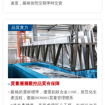
速度，嚴格按照交期準時交貨
品質實力
質量層層嚴控品質有保障
嚴格的選材標準，優選鋁鎂合金1100，規范化生
產流程，遵循ISO9001質量管理體系