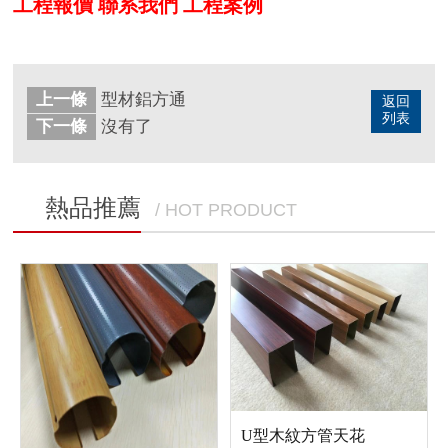
工程報價
聯系我們
工程案例
上一條
型材鋁方通
返回
列表
下一條
沒有了
熱品推薦
/ HOT PRODUCT
U型木紋方管天花