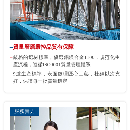
質量層層嚴控品質有保障
嚴格的選材標準，優選鋁鎂合金1100，規范化生
產流程，遵循ISO9001質量管理體系
9道生產標準，表面處理匠心工藝，杜絕以次充
好，保證每一批質量穩定
服務實力