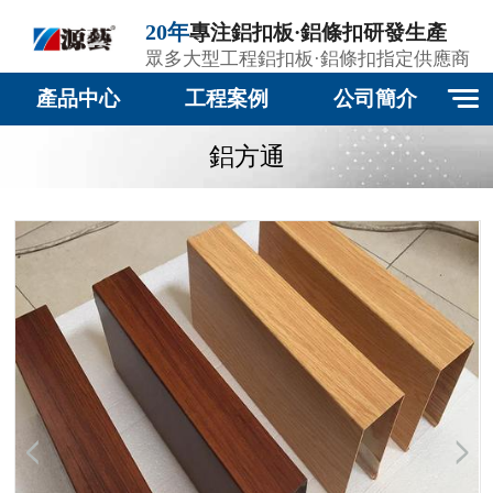
20年
專注鋁扣板·鋁條扣研發生產
眾多大型工程鋁扣板·鋁條扣指定供應商
產品中心
工程案例
公司簡介
鋁方通