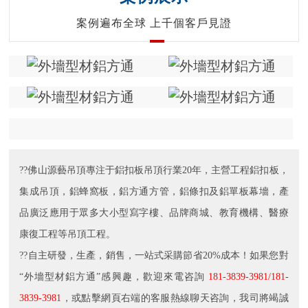
案例遍布全球 上千個客戶見證
??佛山源藝吊頂專注于鋁扣板吊頂行業20年，主營工程鋁扣板，
集成吊頂，鋁蜂窩板，鋁方通方管，鋁條扣及鋁單板幕墻，產
品廣泛應用于眾多大小型寫字樓、品牌商城、教育機構、醫療
康復工程等吊頂工程。
??自主研發，生產，銷售，一站式采購節省20%成本！如果您對
“外墻型材鋁方通”感興趣，歡迎來電咨詢
181-3839-3981/181-
3839-3981
，或點擊網頁右端的客服熱線聊天咨詢，我司將竭誠