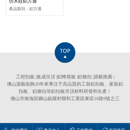
仿木紋鋁方通
產品類別：鋁方通
工程扣板
|
集成吊頂
|
鋁蜂窩板
|
鋁條扣
|
源藝推薦
|
佛山源藝裝飾20年來專注于高品質的
工裝鋁扣板
、
家裝鋁
扣板
、
鋁條扣
等
鋁扣板吊頂
材料研發和生產！
佛山市南海區獅山鎮羅村聯和工業區東區16路9號之三