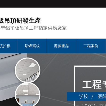
板吊頂研發生產
小型鋁扣板吊頂工程指定供應廠家
頂扣板
鋁蜂窩板
源藝產品
工程案例