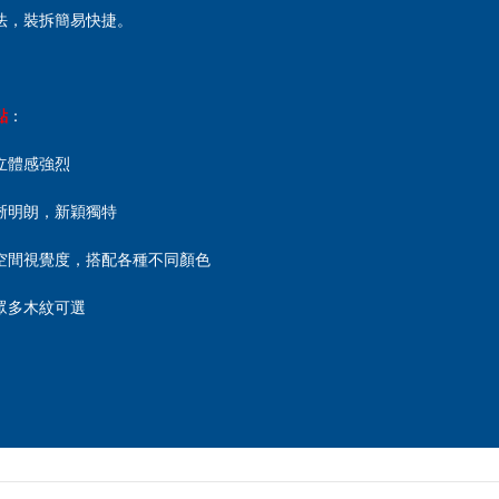
法，裝拆簡易快捷。
點
：
立體感強烈
晰明朗，新穎獨特
空間視覺度，搭配各種不同顏色
眾多木紋可選