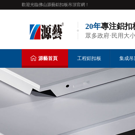
歡迎光臨佛山源藝鋁扣板吊頂官網！
20年
專注鋁扣
眾多政府·民用大
源藝首頁
工程鋁扣板
集成吊