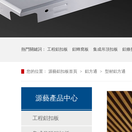
熱門關鍵詞：
工程鋁扣板
鋁蜂窩板
集成吊頂扣板
鋁條
您的位置：
源藝鋁扣板首頁
>
鋁方通
>
型材鋁方通
源藝產品中心
工程鋁扣板