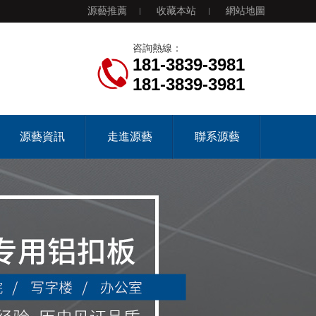
源藝推薦
收藏本站
網站地圖
咨詢熱線：
181-3839-3981
181-3839-3981
源藝資訊
走進源藝
聯系源藝