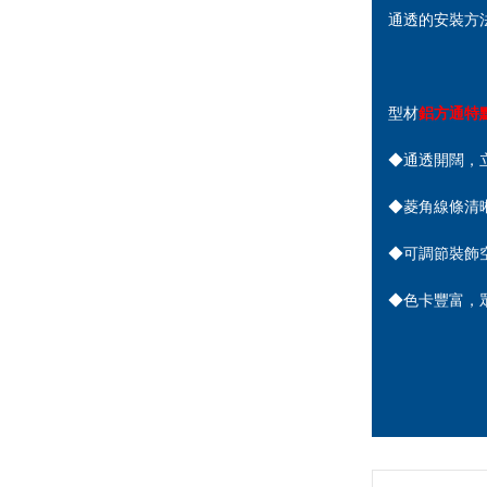
通透的安裝方
型材
鋁方通特
◆通透開闊，
◆菱角線條清
◆可調節裝飾
◆色卡豐富，