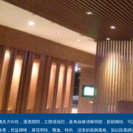
機具方向性，通透開闊，立體感強烈，菱角線條清晰明朗，新穎獨特。可
效果，想益輝映，展現明快、飄逸、時尚、諧美的裝飾風格。加以防風碼