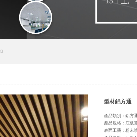
扣
型材鋁方通
產品類別：鋁方
產品規格：底板寬度：
表面工藝：粉末