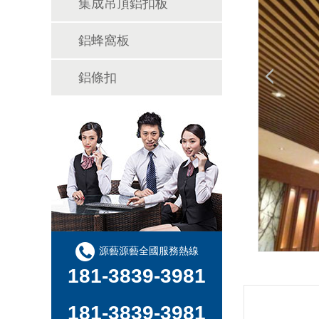
集成吊頂鋁扣板
鋁蜂窩板
鋁條扣
源藝源藝全國服務熱線
181-3839-3981
181-3839-3981