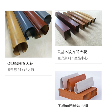
U型木紋方管天花
產品類別：產品中心
O型鋁圓管天花
產品類別：鋁方通
子彈頭凹槽鋁方通