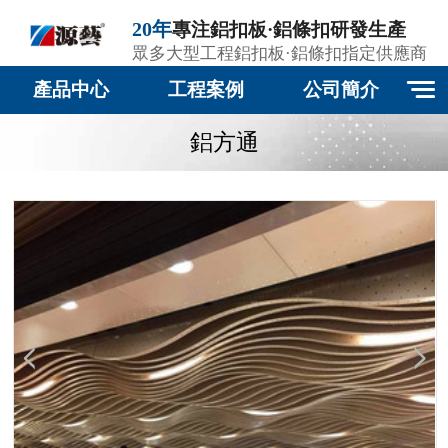
20年
專注鋁扣板·鋁條扣研發生產
眾多大型工程鋁扣板·鋁條扣指定供應商
產品中心
工程案例
公司簡介
鋁方通