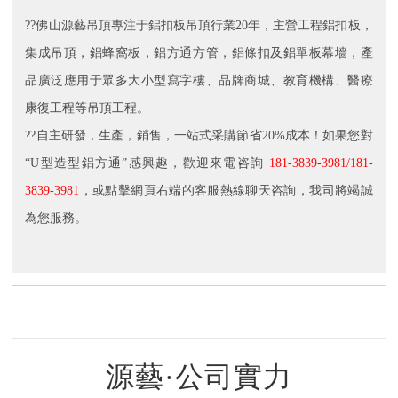
??佛山源藝吊頂專注于鋁扣板吊頂行業20年，主營工程鋁扣板，
集成吊頂，鋁蜂窩板，鋁方通方管，鋁條扣及鋁單板幕墻，產
品廣泛應用于眾多大小型寫字樓、品牌商城、教育機構、醫療
康復工程等吊頂工程。
??自主研發，生產，銷售，一站式采購節省20%成本！如果您對
“U型造型鋁方通”感興趣，歡迎來電咨詢
181-3839-3981/181-
3839-3981
，或點擊網頁右端的客服熱線聊天咨詢，我司將竭誠
為您服務。
源藝·公司實力