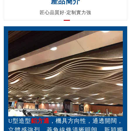
產品簡介
匠心品質好·定制實力強
U型造型
鋁方通
，機具方向性，通透開闊，
立體感強烈，菱角線條清晰明朗，新穎獨