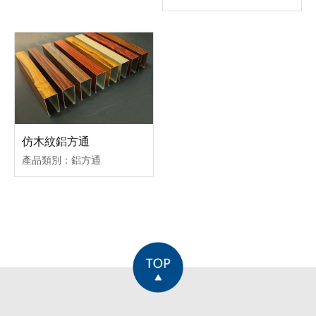
仿木紋鋁方通
產品類別：鋁方通