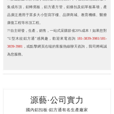
集成吊頂，鋁蜂窩板，鋁方通方管，鋁條扣及鋁單板幕墻，產
品廣泛應用于眾多大小型寫字樓、品牌商城、教育機構、醫療
康復工程等吊頂工程。
??自主研發，生產，銷售，一站式采購節省20%成本！如果您對
“U型木紋鋁方通”感興趣，歡迎來電咨詢
181-3839-3981/181-
3839-3981
，或點擊網頁右端的客服熱線聊天咨詢，我司將竭誠
為您服務。
源藝·公司實力
國內鋁扣板·鋁方通有名生產廠家