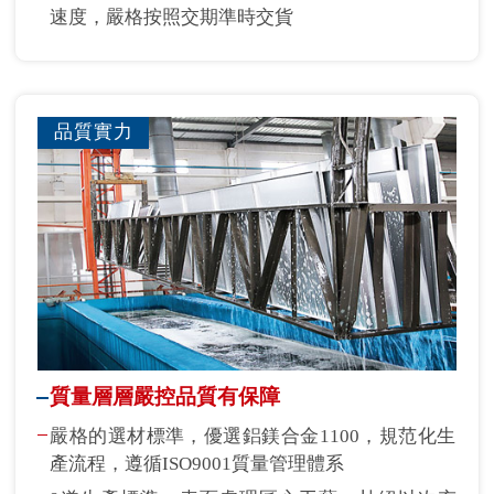
速度，嚴格按照交期準時交貨
品質實力
質量層層嚴控品質有保障
嚴格的選材標準，優選鋁鎂合金1100，規范化生
產流程，遵循ISO9001質量管理體系