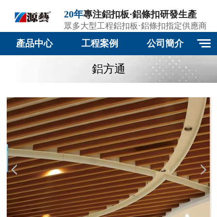
20年
專注鋁扣板·鋁條扣研發生產
眾多大型工程鋁扣板·鋁條扣指定供應商
產品中心
工程案例
公司簡介
鋁方通