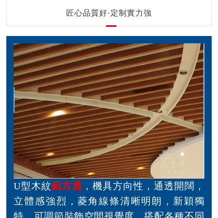
匠心品質好·定制實力強
U型木紋
鋁方通
，機具方向性，通透開闊，
立體感強烈，菱角線條清晰明朗，新穎獨
特。可調節裝飾空間視覺度，搭配各種不同