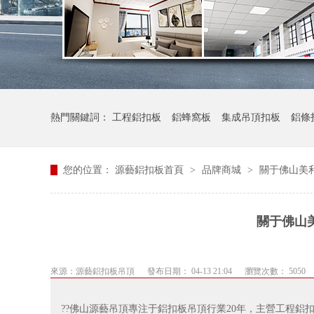
熱門關鍵詞：
工程鋁扣板
鋁蜂窩板
集成吊頂扣板
鋁條
您的位置：
源藝鋁扣板首頁
>
品牌商城
>
關于佛山美
關于佛山
來源：
源藝鋁扣板吊頂
發布日期： 04-13 21:04
瀏覽次數： 5050
??佛山源藝吊頂專注于鋁扣板吊頂行業20年，主營工程