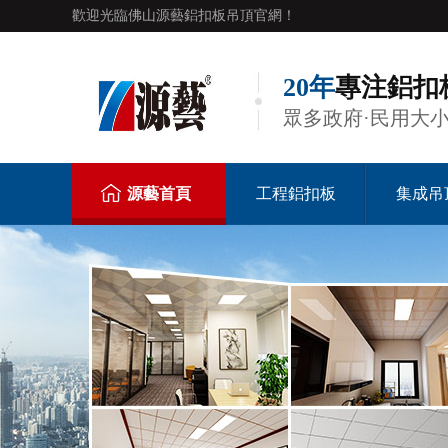
歡迎光臨佛山源藝鋁扣板吊頂官網！
20年
專注鋁扣
眾多政府·民用大
源藝首頁
工程鋁扣板
集成吊