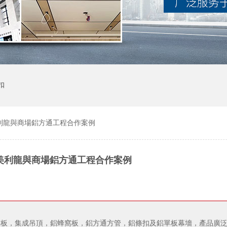
扣
利龍與商場鋁方通工程合作案例
美利龍與商場鋁方通工程合作案例
鋁扣板，集成吊頂，鋁蜂窩板，鋁方通方管，鋁條扣及鋁單板幕墻，產品廣