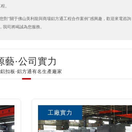
工程。
果您對“關于佛山美利龍與商場鋁方通工程合作案例”感興趣，歡迎來電咨
，我司將竭誠為您服務。
源藝·公司實力
鋁扣板·鋁方通有名生產廠家
工廠實力