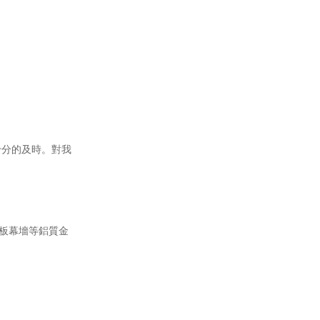
十分的及時。對我
單板幕墻等鋁質金