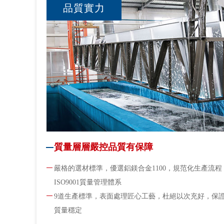
品質實力
質量層層嚴控品質有保障
嚴格的選材標準，優選鋁鎂合金1100，規范化生產流程
ISO9001質量管理體系
9道生產標準，表面處理匠心工藝，杜絕以次充好，保
質量穩定