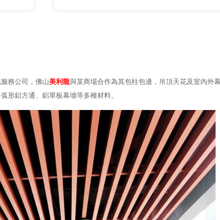
式服務公司，佛山
美利龍
與某商場合作為其包柱包邊，吊頂天花及室內外
、弧形鋁方通、鋁單板幕墻等多種材料。