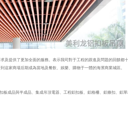
要求及提供了更加全面的服務。表示我司對于工程的跟進及問題的回饋都
看到這家商場后期成為當地及餐飲、娛樂、購物于一體的海濱商業城區。
頂鋁扣板成品與半成品、集成吊頂電器、工程鋁扣板、鋁格柵、鋁條扣、鋁