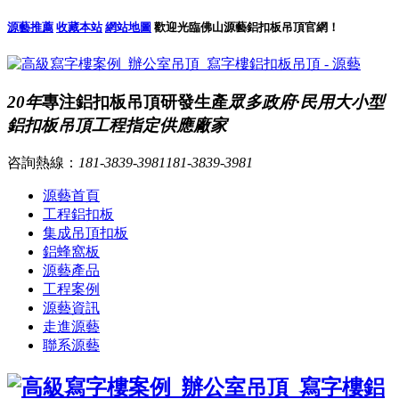
源藝推薦
收藏本站
網站地圖
歡迎光臨佛山源藝鋁扣板吊頂官網！
20年
專注鋁扣板吊頂研發生產
眾多政府·民用大小型
鋁扣板吊頂工程指定供應廠家
咨詢熱線：
181-3839-3981
181-3839-3981
源藝首頁
工程鋁扣板
集成吊頂扣板
鋁蜂窩板
源藝產品
工程案例
源藝資訊
走進源藝
聯系源藝