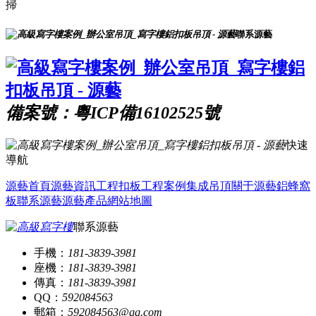
掃
聯系源藝
備案號：粵ICP備16102525號
快速
導航
源藝首頁
源藝資訊
工程扣板
工程案例
集成吊頂
關于源藝
鋁蜂窩
板
聯系源藝
源藝產品
網站地圖
聯系源藝
手機：
181-3839-3981
座機：
181-3839-3981
傳真：
181-3839-3981
QQ：
592084563
郵箱：
592084563@qq.com