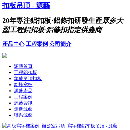
20年
專注鋁扣板·鋁條扣研發生產
眾多大
型工程鋁扣板·鋁條扣指定供應商
產品中心
工程案例
公司簡介
源藝首頁
工程鋁扣板
集成吊頂扣板
鋁蜂窩板
源藝產品
工程案例
源藝資訊
走進源藝
聯系源藝