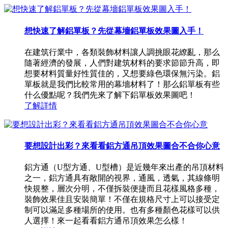
想快速了解鋁單板？先從幕墻鋁單板效果圖入手！
在建筑行業中，各類裝飾材料讓人調挑眼花繚亂，那么
隨著經濟的發展，人們對建筑材料的要求節節升高，即
想要材料質量好性質佳的，又想要綠色環保無污染。鋁
單板就是我們比較常用的幕墻材料了！那么鋁單板有些
什么優點呢？我們先來了解下鋁單板效果圖吧！
了解詳情
要想設計出彩？來看看鋁方通吊頂效果圖合不合你心意
鋁方通（U型方通、U型槽）是近幾年來出產的吊頂材料
之一，鋁方通具有敞開的視界，通風，透氣，其線條明
快規整，層次分明，不僅拆裝便捷而且花樣風格多種，
裝飾效果佳且安裝簡單！不僅在規格尺寸上可以接受定
制可以滿足多種場所的使用。也有多種顏色花樣可以供
人選擇！來一起看看鋁方通吊頂效果怎么樣！