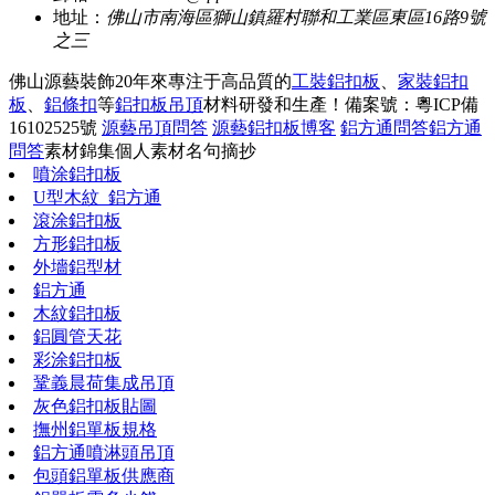
地址：
佛山市南海區獅山鎮羅村聯和工業區東區16路9號
之三
佛山源藝裝飾20年來專注于高品質的
工裝鋁扣板
、
家裝鋁扣
板
、
鋁條扣
等
鋁扣板吊頂
材料研發和生產！
備案號：粵ICP備
16102525號
源藝吊頂問答
源藝鋁扣板博客
鋁方通問答
鋁方通
問答
素材錦集
個人素材
名句摘抄
噴涂鋁扣板
U型木紋_鋁方通
滾涂鋁扣板
方形鋁扣板
外墻鋁型材
鋁方通
木紋鋁扣板
鋁圓管天花
彩涂鋁扣板
鞏義晨荷集成吊頂
灰色鋁扣板貼圖
撫州鋁單板規格
鋁方通噴淋頭吊頂
包頭鋁單板供應商