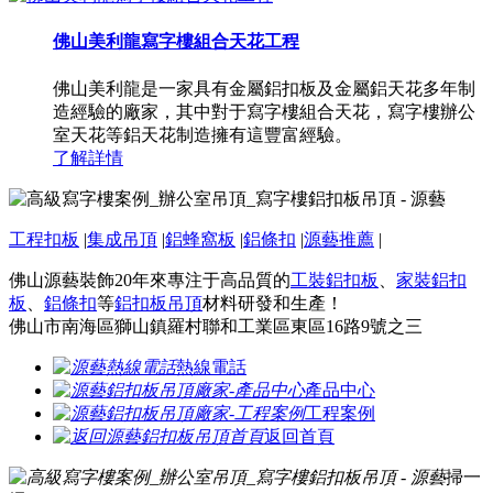
佛山美利龍寫字樓組合天花工程
佛山美利龍是一家具有金屬鋁扣板及金屬鋁天花多年制
造經驗的廠家，其中對于寫字樓組合天花，寫字樓辦公
室天花等鋁天花制造擁有這豐富經驗。
了解詳情
工程扣板
|
集成吊頂
|
鋁蜂窩板
|
鋁條扣
|
源藝推薦
|
佛山源藝裝飾20年來專注于高品質的
工裝鋁扣板
、
家裝鋁扣
板
、
鋁條扣
等
鋁扣板吊頂
材料研發和生產！
佛山市南海區獅山鎮羅村聯和工業區東區16路9號之三
熱線電話
產品中心
工程案例
返回首頁
掃一