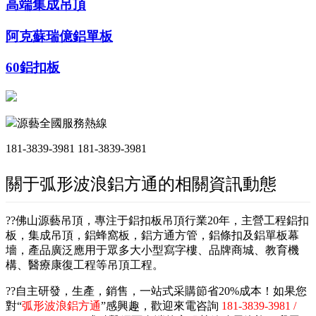
高端集成吊頂
阿克蘇瑞億鋁單板
60鋁扣板
源藝全國服務熱線
181-3839-3981
181-3839-3981
關于弧形波浪鋁方通的相關資訊動態
??佛山源藝吊頂，專注于鋁扣板吊頂行業20年，主營工程鋁扣
板，集成吊頂，鋁蜂窩板，鋁方通方管，鋁條扣及鋁單板幕
墻，產品廣泛應用于眾多大小型寫字樓、品牌商城、教育機
構、醫療康復工程等吊頂工程。
??自主研發，生產，銷售，一站式采購節省20%成本！如果您
對“
弧形波浪鋁方通
”感興趣，歡迎來電咨詢
181-3839-3981 /