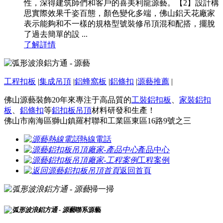
性，深得建筑師們和客戶的喜美利龍源藝。【2】設計構
思實際效果千姿百態，顏色變化多端，佛山鋁天花廠家
表示能夠和不一樣的規格型號裝修吊頂混和配搭，擺脫
了過去簡單的設 ...
了解詳情
工程扣板
|
集成吊頂
|
鋁蜂窩板
|
鋁條扣
|
源藝推薦
|
佛山源藝裝飾20年來專注于高品質的
工裝鋁扣板
、
家裝鋁扣
板
、
鋁條扣
等
鋁扣板吊頂
材料研發和生產！
佛山市南海區獅山鎮羅村聯和工業區東區16路9號之三
熱線電話
產品中心
工程案例
返回首頁
掃一掃
聯系源藝