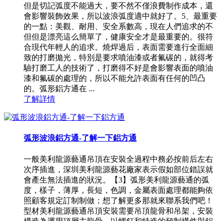
但是切記弧度不能過大，要不然不僅浪費制作成本，還
會影響裝飾效果，所以波浪弧度適中就好了。5、最重要
的一點：美觀、耐用、安全系數高，現在人們追求的不
但但是漂亮這么簡單了，健康安全才是最重要的。很符
合現代年輕人的追求。燒焊過后，表面需要進行全面細
致的打磨拋光，特別是要求噴油漆或者氟碳的，就得考
驗打磨工人的技術了，打磨得不好是會影響表面的噴油
漆和氟碳的處理的，所以不能允許表面有任何的凹凸
的。弧形鋁方通在 ...
了解詳情
弧形波浪鋁方通-了解一下鋁方通
一般美利龍源藝通吊頂在安裝全過程中務必按前后左右
次序插進，深圳美利龍源藝花廠家表示假如部位錯誤就
會產生無法插進的狀況。【3】弧形美利龍源藝通的弧
度，樣子，薄厚，長短，色調，金屬表面處理都能夠依
照顧客規定訂制制做；想了解更多那就來聯系我們吧！
型材美利龍源藝通吊頂安裝需要吊頂龍骨和吊架，安裝