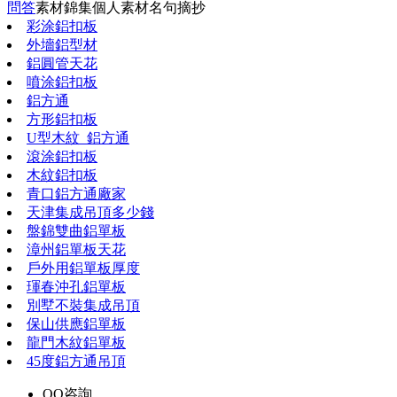
問答
素材錦集
個人素材
名句摘抄
彩涂鋁扣板
外墻鋁型材
鋁圓管天花
噴涂鋁扣板
鋁方通
方形鋁扣板
U型木紋_鋁方通
滾涂鋁扣板
木紋鋁扣板
青口鋁方通廠家
天津集成吊頂多少錢
盤錦雙曲鋁單板
漳州鋁單板天花
戶外用鋁單板厚度
琿春沖孔鋁單板
別墅不裝集成吊頂
保山供應鋁單板
龍門木紋鋁單板
45度鋁方通吊頂
QQ咨詢