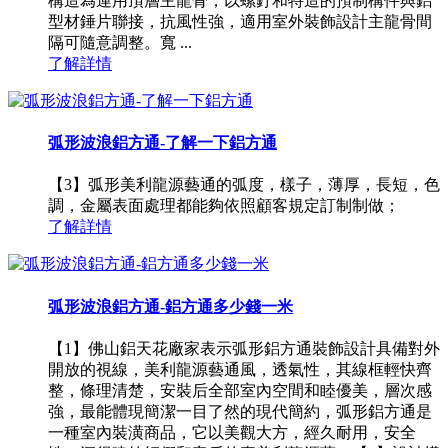
構造為運用頂層主龍骨，以螺釘和特造的預制構件與鋁
型材錘片聯接，抗風性強，適用室外裝飾設計主龍骨間
隔可隨意調整。寬 ...
了解詳情
弧形波浪鋁方通-了解一下鋁方通
【3】弧形美利龍源藝通的弧度，樣子，薄厚，長短，色
調，金屬表面處理都能夠依照顧客規定訂制制做；
了解詳情
弧形波浪鋁方通-鋁方通多少錢一米
【1】佛山鋁天花廠家表示弧形鋁方通裝飾設計具備對外
開放的視線，美利龍源藝通風，透氣性，其線框輕快齊
整，條理清楚，安裝后全部室內空間和睦優美，層次感
強，最能體現簡潔一目了然的現代簡約，弧形鋁方通是
一種室內裝潢商品，它以美觀大方，經久耐用，安全