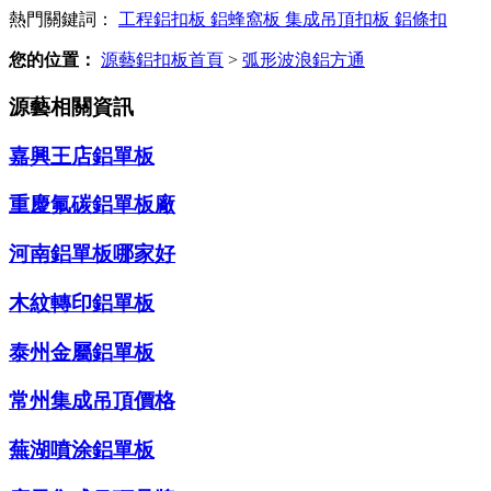
熱門關鍵詞：
工程鋁扣板
鋁蜂窩板
集成吊頂扣板
鋁條扣
您的位置：
源藝鋁扣板首頁
>
弧形波浪鋁方通
源藝相關資訊
嘉興王店鋁單板
重慶氟碳鋁單板廠
河南鋁單板哪家好
木紋轉印鋁單板
泰州金屬鋁單板
常州集成吊頂價格
蕪湖噴涂鋁單板