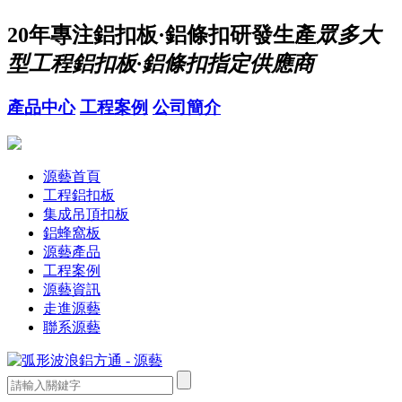
20年
專注鋁扣板·鋁條扣研發生產
眾多大
型工程鋁扣板·鋁條扣指定供應商
產品中心
工程案例
公司簡介
源藝首頁
工程鋁扣板
集成吊頂扣板
鋁蜂窩板
源藝產品
工程案例
源藝資訊
走進源藝
聯系源藝