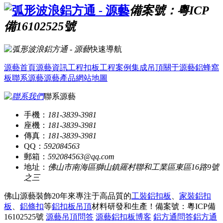
備案號：粵ICP
備16102525號
快速導航
源藝首頁
源藝資訊
工程扣板
工程案例
集成吊頂
關于源藝
鋁蜂窩
板
聯系源藝
源藝產品
網站地圖
聯系源藝
手機：
181-3839-3981
座機：
181-3839-3981
傳真：
181-3839-3981
QQ：
592084563
郵箱：
592084563@qq.com
地址：
佛山市南海區獅山鎮羅村聯和工業區東區16路9號
之三
佛山源藝裝飾20年來專注于高品質的
工裝鋁扣板
、
家裝鋁扣
板
、
鋁條扣
等
鋁扣板吊頂
材料研發和生產！
備案號：粵ICP備
16102525號
源藝吊頂問答
源藝鋁扣板博客
鋁方通問答
鋁方通