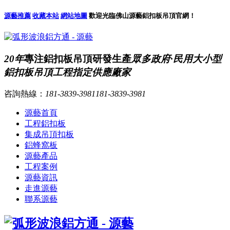
源藝推薦
收藏本站
網站地圖
歡迎光臨佛山源藝鋁扣板吊頂官網！
20年
專注鋁扣板吊頂研發生產
眾多政府·民用大小型
鋁扣板吊頂工程指定供應廠家
咨詢熱線：
181-3839-3981
181-3839-3981
源藝首頁
工程鋁扣板
集成吊頂扣板
鋁蜂窩板
源藝產品
工程案例
源藝資訊
走進源藝
聯系源藝