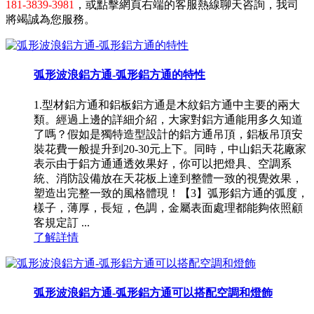
181-3839-3981
，或點擊網頁右端的客服熱線聊天咨詢，我司
將竭誠為您服務。
弧形波浪鋁方通-弧形鋁方通的特性
1.型材鋁方通和鋁板鋁方通是木紋鋁方通中主要的兩大
類。經過上邊的詳細介紹，大家對鋁方通能用多久知道
了嗎？假如是獨特造型設計的鋁方通吊頂，鋁板吊頂安
裝花費一般提升到20-30元上下。同時，中山鋁天花廠家
表示由于鋁方通通透效果好，你可以把燈具、空調系
統、消防設備放在天花板上達到整體一致的視覺效果，
塑造出完整一致的風格體現！【3】弧形鋁方通的弧度，
樣子，薄厚，長短，色調，金屬表面處理都能夠依照顧
客規定訂 ...
了解詳情
弧形波浪鋁方通-弧形鋁方通可以搭配空調和燈飾