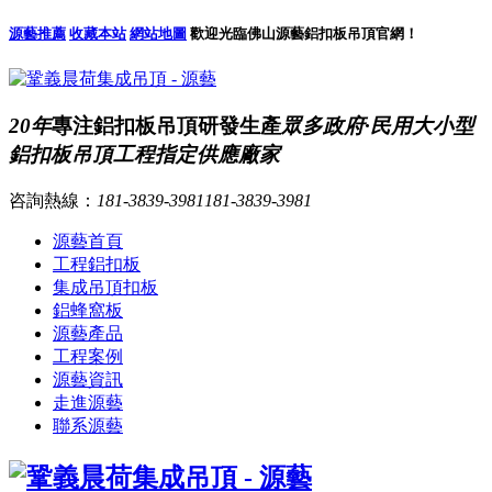
源藝推薦
收藏本站
網站地圖
歡迎光臨佛山源藝鋁扣板吊頂官網！
20年
專注鋁扣板吊頂研發生產
眾多政府·民用大小型
鋁扣板吊頂工程指定供應廠家
咨詢熱線：
181-3839-3981
181-3839-3981
源藝首頁
工程鋁扣板
集成吊頂扣板
鋁蜂窩板
源藝產品
工程案例
源藝資訊
走進源藝
聯系源藝