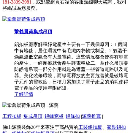
181-3839-3981
，或點擊網頁右端的客服熱線聊天咨詢，我司
將竭誠為您服務。
鞏義晨荷集成吊頂
鋁扣板廠家解釋靜電產生主要有一下幾個原因：1.房間
中有地毯，居住環境中有毛纖內衣物或制品。2.氣溫干
燥氣溫低空氣會有大量電荷。這些情況都會使得有靜電
的產生，一經摩擦就會產生靜電釋放二、為什么吊頂要
防靜電吊頂一部分作用就是為遮蓋一些管道電路以及電
器。美化裝修環境，而靜電釋放的主要危害就是破壞電
子元件的靈敏度，日積月累加快了電子產品的消耗使得
電子產品的使用年限縮短。
了解詳情
工程扣板
|
集成吊頂
|
鋁蜂窩板
|
鋁條扣
|
源藝推薦
|
佛山源藝裝飾20年來專注于高品質的
工裝鋁扣板
、
家裝鋁扣