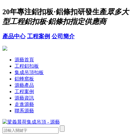
20年
專注鋁扣板·鋁條扣研發生產
眾多大
型工程鋁扣板·鋁條扣指定供應商
產品中心
工程案例
公司簡介
源藝首頁
工程鋁扣板
集成吊頂扣板
鋁蜂窩板
源藝產品
工程案例
源藝資訊
走進源藝
聯系源藝