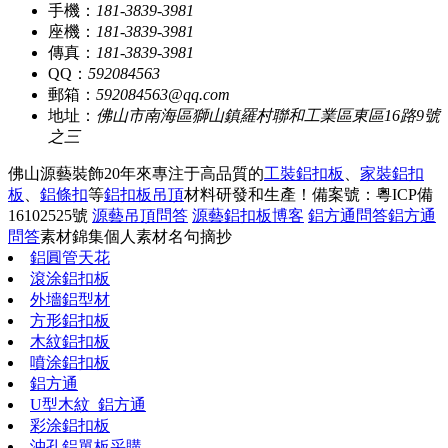
手機：
181-3839-3981
座機：
181-3839-3981
傳真：
181-3839-3981
QQ：
592084563
郵箱：
592084563@qq.com
地址：
佛山市南海區獅山鎮羅村聯和工業區東區16路9號
之三
佛山源藝裝飾20年來專注于高品質的
工裝鋁扣板
、
家裝鋁扣
板
、
鋁條扣
等
鋁扣板吊頂
材料研發和生產！
備案號：粵ICP備
16102525號
源藝吊頂問答
源藝鋁扣板博客
鋁方通問答
鋁方通
問答
素材錦集
個人素材
名句摘抄
鋁圓管天花
滾涂鋁扣板
外墻鋁型材
方形鋁扣板
木紋鋁扣板
噴涂鋁扣板
鋁方通
U型木紋_鋁方通
彩涂鋁扣板
沖孔鋁單板采購