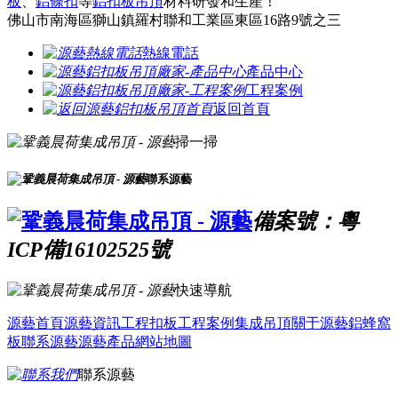
板
、
鋁條扣
等
鋁扣板吊頂
材料研發和生產！
佛山市南海區獅山鎮羅村聯和工業區東區16路9號之三
熱線電話
產品中心
工程案例
返回首頁
掃一掃
聯系源藝
備案號：粵
ICP備16102525號
快速導航
源藝首頁
源藝資訊
工程扣板
工程案例
集成吊頂
關于源藝
鋁蜂窩
板
聯系源藝
源藝產品
網站地圖
聯系源藝