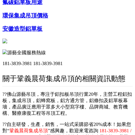
氟碳鋁單板用途
環保集成吊頂價格
安徽造型鋁單板
源藝全國服務熱線
181-3839-3981
181-3839-3981
關于鞏義晨荷集成吊頂的相關資訊動態
??佛山源藝吊頂，專注于鋁扣板吊頂行業20年，主營工程鋁扣
板，集成吊頂，鋁蜂窩板，鋁方通方管，鋁條扣及鋁單板幕
墻，產品廣泛應用于眾多大小型寫字樓、品牌商城、教育機
構、醫療康復工程等吊頂工程。
??自主研發，生產，銷售，一站式采購節省20%成本！如果您
對“
鞏義晨荷集成吊頂
”感興趣，歡迎來電咨詢
181-3839-3981 /