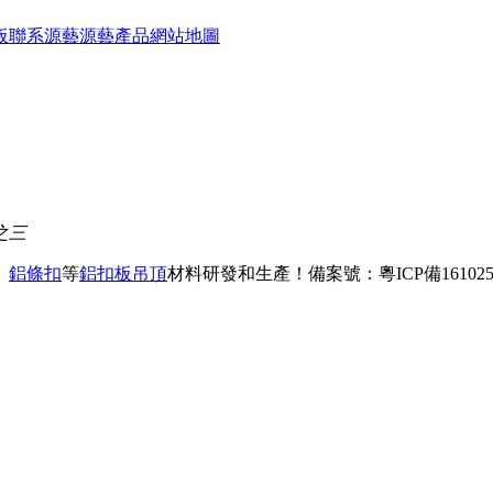
板
聯系源藝
源藝產品
網站地圖
之三
、
鋁條扣
等
鋁扣板吊頂
材料研發和生產！
備案號：粵ICP備161025