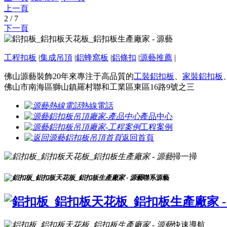
上一頁
2 / 7
下一頁
工程扣板
|
集成吊頂
|
鋁蜂窩板
|
鋁條扣
|
源藝推薦
|
佛山源藝裝飾20年來專注于高品質的
工裝鋁扣板
、
家裝鋁扣板
佛山市南海區獅山鎮羅村聯和工業區東區16路9號之三
熱線電話
產品中心
工程案例
返回首頁
掃一掃
聯系源藝
快速導航