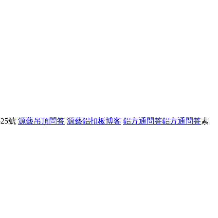
25號
源藝吊頂問答
源藝鋁扣板博客
鋁方通問答
鋁方通問答
素