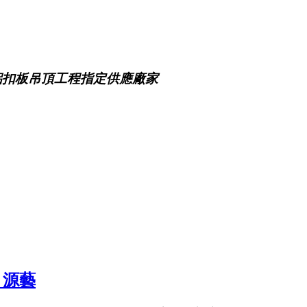
鋁扣板吊頂工程指定供應廠家