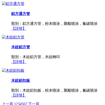
鋁方通方管
類別：鋁方通方管，粉末噴涂，聚酯噴涂，氟碳噴涂
【詳情】
木紋鋁方管
類別：木紋鋁方管，木紋轉印
【詳情】
木紋鋁扣板
類別：木紋鋁扣板，粉末噴涂，聚酯噴涂，氟碳噴涂
【詳情】
上一頁
1
2
3
4
5
6
7
下一頁