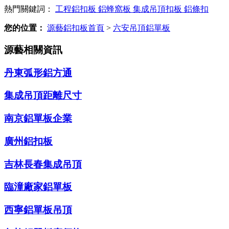
熱門關鍵詞：
工程鋁扣板
鋁蜂窩板
集成吊頂扣板
鋁條扣
您的位置：
源藝鋁扣板首頁
>
六安吊頂鋁單板
源藝相關資訊
丹東弧形鋁方通
集成吊頂距離尺寸
南京鋁單板企業
廣州鋁扣板
吉林長春集成吊頂
臨潼廠家鋁單板
西寧鋁單板吊頂