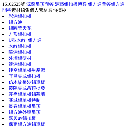
16102525號
源藝吊頂問答
源藝鋁扣板博客
鋁方通問答
鋁方通
問答
素材錦集
個人素材
名句摘抄
彩涂鋁扣板
鋁方通
鋁圓管天花
方形鋁扣板
U型木紋_鋁方通
木紋鋁扣板
噴涂鋁扣板
外墻鋁型材
滾涂鋁扣板
鏤空鋁單板生產廠
宜昌集成鋁扣板
仿木紋長沙鋁單板
慶陽集成吊頂批發
襄樊鋁單板鋁幕墻
藁城鋁單板特制
長春鋁單板吊頂
鋁方通外墻吊頂
嘉興uv鋁扣板
保定鋁方通鋁單板