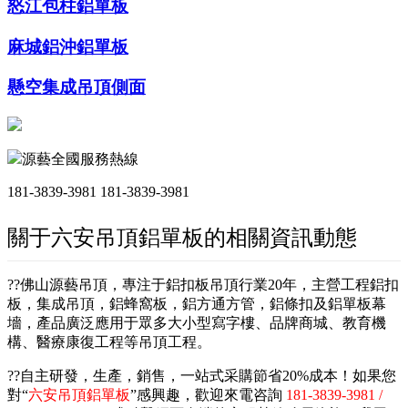
怒江包柱鋁單板
麻城鋁沖鋁單板
懸空集成吊頂側面
源藝全國服務熱線
181-3839-3981
181-3839-3981
關于六安吊頂鋁單板的相關資訊動態
??佛山源藝吊頂，專注于鋁扣板吊頂行業20年，主營工程鋁扣
板，集成吊頂，鋁蜂窩板，鋁方通方管，鋁條扣及鋁單板幕
墻，產品廣泛應用于眾多大小型寫字樓、品牌商城、教育機
構、醫療康復工程等吊頂工程。
??自主研發，生產，銷售，一站式采購節省20%成本！如果您
對“
六安吊頂鋁單板
”感興趣，歡迎來電咨詢
181-3839-3981 /