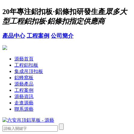
20年
專注鋁扣板·鋁條扣研發生產
眾多大
型工程鋁扣板·鋁條扣指定供應商
產品中心
工程案例
公司簡介
源藝首頁
工程鋁扣板
集成吊頂扣板
鋁蜂窩板
源藝產品
工程案例
源藝資訊
走進源藝
聯系源藝