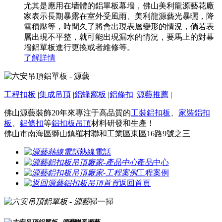
尤其是應用在墻體的鋁單板幕墻，佛山美利龍源藝花廠
家表示長期暴露在室外受風雨、美利龍源藝光暴曬，降
雪積壓等，時間久了將會出現表層變形的情況，倘若表
層出現不平整，就可能出現漏水的情況，要馬上的對幕
墻鋁單板進行更換或者維修等。
了解詳情
工程扣板
|
集成吊頂
|
鋁蜂窩板
|
鋁條扣
|
源藝推薦
|
佛山源藝裝飾20年來專注于高品質的
工裝鋁扣板
、
家裝鋁扣
板
、
鋁條扣
等
鋁扣板吊頂
材料研發和生產！
佛山市南海區獅山鎮羅村聯和工業區東區16路9號之三
熱線電話
產品中心
工程案例
返回首頁
掃一掃