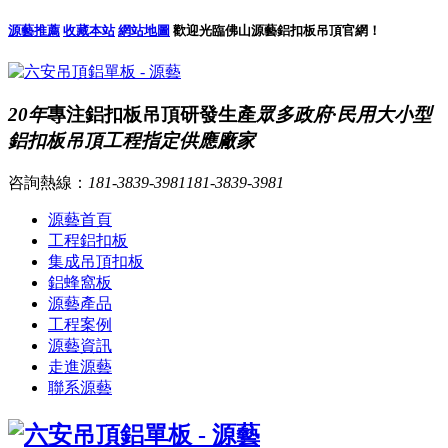
源藝推薦
收藏本站
網站地圖
歡迎光臨佛山源藝鋁扣板吊頂官網！
20年
專注鋁扣板吊頂研發生產
眾多政府·民用大小型
鋁扣板吊頂工程指定供應廠家
咨詢熱線：
181-3839-3981
181-3839-3981
源藝首頁
工程鋁扣板
集成吊頂扣板
鋁蜂窩板
源藝產品
工程案例
源藝資訊
走進源藝
聯系源藝