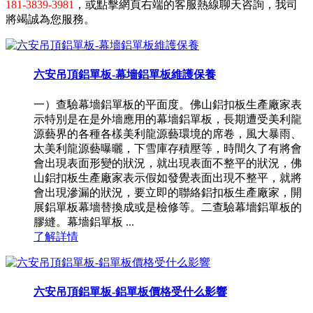
181-3839-3981
，或點擊網頁右端的客服熱線聊天咨詢，我司
將竭誠為您服務。
六安吊頂鋁單板-幕墻鋁單板維護保養
一）查驗幕墻鋁單板的平面度。佛山鋁扣板生產廠家表
示特別是在是外墻應用的幕墻鋁單板，長期遭受美利龍
源藝界的各種各樣美利龍源藝環境的席卷，風大暴雨、
太美利龍源藝曝曬，下雪庫存積壓等，時間久了有將會
會出現表面形變的狀況，就出現表面不整平的狀況，佛
山鋁扣板生產廠家表示假如發覺表面出現不整平，就將
會出現滲漏的狀況，要立即的聯絡鋁扣板生產廠家，開
展鋁單板幕墻替換成或是檢修等。二查驗幕墻鋁單板的
膠縫。幕墻鋁單板 ...
了解詳情
六安吊頂鋁單板-鋁單板價格受什么影響