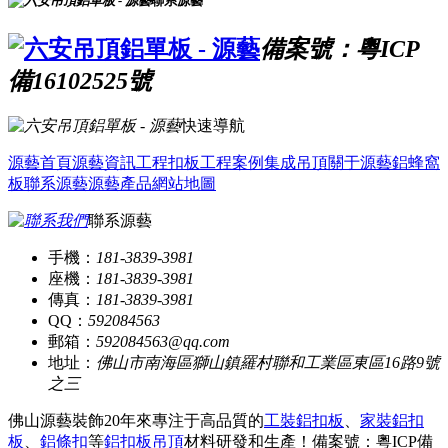
聯系源藝
備案號：粵ICP
備16102525號
快速導航
源藝首頁
源藝資訊
工程扣板
工程案例
集成吊頂
關于源藝
鋁蜂窩
板
聯系源藝
源藝產品
網站地圖
聯系源藝
手機：
181-3839-3981
座機：
181-3839-3981
傳真：
181-3839-3981
QQ：
592084563
郵箱：
592084563@qq.com
地址：
佛山市南海區獅山鎮羅村聯和工業區東區16路9號
之三
佛山源藝裝飾20年來專注于高品質的
工裝鋁扣板
、
家裝鋁扣
板
、
鋁條扣
等
鋁扣板吊頂
材料研發和生產！
備案號：粵ICP備