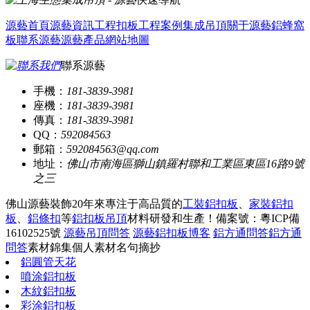
源藝首頁
源藝資訊
工程扣板
工程案例
集成吊頂
關于源藝
鋁蜂窩
板
聯系源藝
源藝產品
網站地圖
聯系源藝
手機：
181-3839-3981
座機：
181-3839-3981
傳真：
181-3839-3981
QQ：
592084563
郵箱：
592084563@qq.com
地址：
佛山市南海區獅山鎮羅村聯和工業區東區16路9號
之三
佛山源藝裝飾20年來專注于高品質的
工裝鋁扣板
、
家裝鋁扣
板
、
鋁條扣
等
鋁扣板吊頂
材料研發和生產！
備案號：粵ICP備
16102525號
源藝吊頂問答
源藝鋁扣板博客
鋁方通問答
鋁方通
問答
素材錦集
個人素材
名句摘抄
鋁圓管天花
噴涂鋁扣板
木紋鋁扣板
彩涂鋁扣板