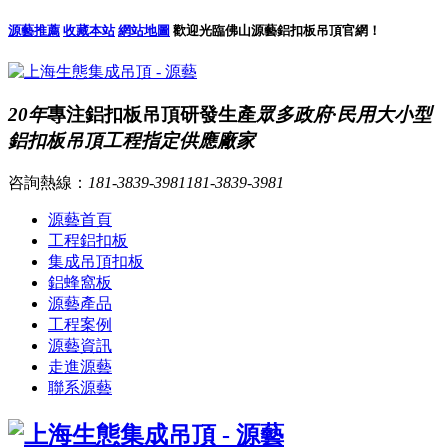
源藝推薦
收藏本站
網站地圖
歡迎光臨佛山源藝鋁扣板吊頂官網！
20年
專注鋁扣板吊頂研發生產
眾多政府·民用大小型
鋁扣板吊頂工程指定供應廠家
咨詢熱線：
181-3839-3981
181-3839-3981
源藝首頁
工程鋁扣板
集成吊頂扣板
鋁蜂窩板
源藝產品
工程案例
源藝資訊
走進源藝
聯系源藝