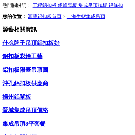
熱門關鍵詞：
工程鋁扣板
鋁蜂窩板
集成吊頂扣板
鋁條扣
您的位置：
源藝鋁扣板首頁
>
上海生態集成吊頂
源藝相關資訊
什么牌子吊頂鋁扣板好
鋁扣板彩繪工藝
鋁扣板陽臺吊頂圖
沖孔鋁扣板供應商
揚州鋁單板
晉城集成吊頂價格
集成吊頂8平套餐