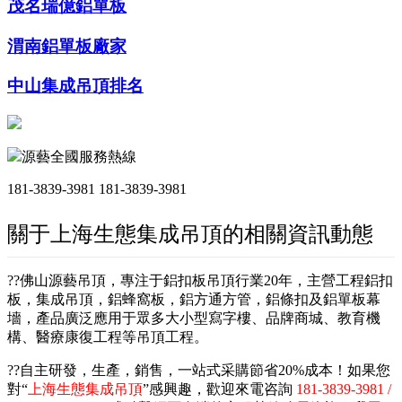
茂名瑞億鋁單板
渭南鋁單板廠家
中山集成吊頂排名
源藝全國服務熱線
181-3839-3981
181-3839-3981
關于上海生態集成吊頂的相關資訊動態
??佛山源藝吊頂，專注于鋁扣板吊頂行業20年，主營工程鋁扣
板，集成吊頂，鋁蜂窩板，鋁方通方管，鋁條扣及鋁單板幕
墻，產品廣泛應用于眾多大小型寫字樓、品牌商城、教育機
構、醫療康復工程等吊頂工程。
??自主研發，生產，銷售，一站式采購節省20%成本！如果您
對“
上海生態集成吊頂
”感興趣，歡迎來電咨詢
181-3839-3981 /