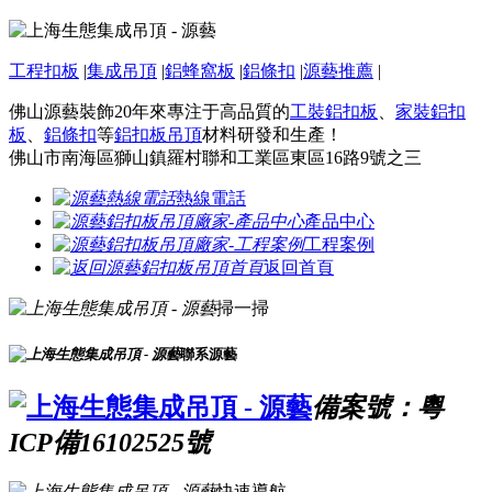
工程扣板
|
集成吊頂
|
鋁蜂窩板
|
鋁條扣
|
源藝推薦
|
佛山源藝裝飾20年來專注于高品質的
工裝鋁扣板
、
家裝鋁扣
板
、
鋁條扣
等
鋁扣板吊頂
材料研發和生產！
佛山市南海區獅山鎮羅村聯和工業區東區16路9號之三
熱線電話
產品中心
工程案例
返回首頁
掃一掃
聯系源藝
備案號：粵
ICP備16102525號
快速導航