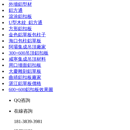
外墻鋁型材
鋁方通
滾涂鋁扣板
U型木紋_鋁方通
方形鋁扣板
金色鋁單板包柱子
海口包柱鋁單板
阿壩集成吊頂廠家
300×600吊頂鋁扣板
咸寧集成吊頂材料
周口墻面鋁扣板
大慶雕刻鋁單板
曲靖鋁扣板廠家
湛江鋁單板價格
600×600鋁扣板效果圖
QQ咨詢
在線咨詢
181-3839-3981