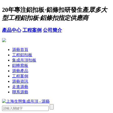
20年
專注鋁扣板·鋁條扣研發生產
眾多大
型工程鋁扣板·鋁條扣指定供應商
產品中心
工程案例
公司簡介
源藝首頁
工程鋁扣板
集成吊頂扣板
鋁蜂窩板
源藝產品
工程案例
源藝資訊
走進源藝
聯系源藝