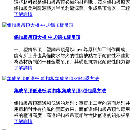
這些材料都是鋁扣板吊頂必備的材料哦，茂名鋁扣板廠家
鋁扣板美利龍源藝與半美利龍源藝、集成吊頂電器、工程
了解詳情
鋁扣板吊頂大板-中式鋁扣板吊頂
一、塑鋼吊頂：塑鋼吊頂是以upvc為原料加工制作而成
能有所上升也具備防水防火的性能缺點在于耐候性不佳對
為基材所制的一種金屬吊頂。其硬度抗氧化耐候性能力都優于
了解詳情
集成吊頂低邊板-鋁扣板集成吊頂3種包梁方法
鋁扣板吊頂高邊和低邊的差別：事實上二者的表面差別并
用還相對性有抗風的實際效果。而低邊鋁扣板吊頂常應用
板的壓邊高度，高邊鋁扣板吊頂相對性比低邊的鋁扣板吊頂
了解詳情