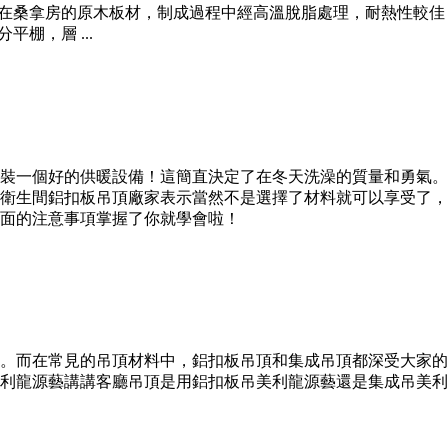
最初使用在桑拿房的原木板材，制成過程中經高溫脫脂處理，耐熱性
平棚，層 ...
裝一個好的供暖設備！這簡直決定了在冬天洗澡的質量和勇氣。
衛生間鋁扣板吊頂廠家表示當然不是選擇了材料就可以享受了，
面的注意事項掌握了你就學會啦！
。而在常見的吊頂材料中，鋁扣板吊頂和集成吊頂都深受大家的
利龍源藝講講客廳吊頂是用鋁扣板吊美利龍源藝還是集成吊美利