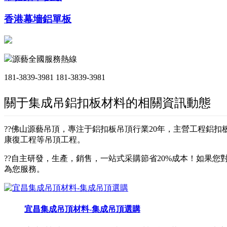
香港幕墻鋁單板
源藝全國服務熱線
181-3839-3981
181-3839-3981
關于集成吊鋁扣板材料的相關資訊動態
??佛山源藝吊頂，專注于鋁扣板吊頂行業20年，主營工程鋁
康復工程等吊頂工程。
??自主研發，生產，銷售，一站式采購節省20%成本！如果您對
為您服務。
宜昌集成吊頂材料-集成吊頂選購