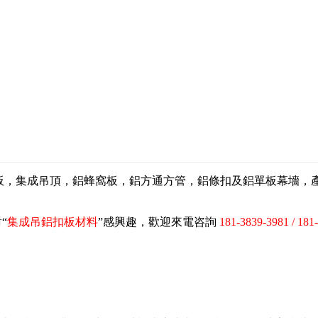
扣板，集成吊頂，鋁蜂窩板，鋁方通方管，鋁條扣及鋁單板幕墻
“
集成吊鋁扣板材料
”感興趣，歡迎來電咨詢
181-3839-3981 / 181