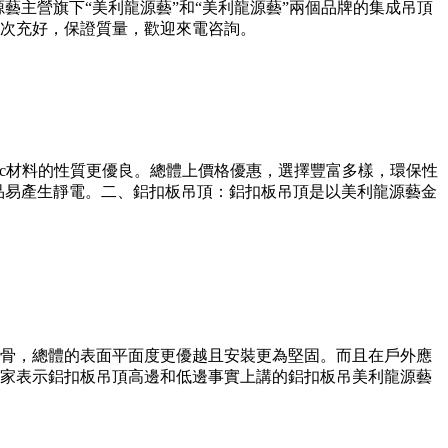
藝主營旗下“美利龍源藝”和“美利龍源藝”兩個品牌的集成吊頂
次充好，保證質量，歡迎來電咨詢。
vc材料的性質更優良。總體上價格優惠，選擇豐富多樣，環保性
制品易產生靜電。二、鋁扣板吊頂：鋁扣板吊頂是以美利龍源藝金
骨，總體的表面平面度更優越且安裝更為堅固。而且在戶外應
家表示鋁扣板吊頂高邊和低邊事實上講的鋁扣板吊美利龍源藝