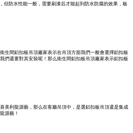
較佳，但防水性能一般，需要刷漆后才能起到防水防腐的效果，板
衛生間鋁扣板吊頂廠家表示在吊頂方面我們一般會選擇鋁扣板
我們還要對其安裝呢！那么衛生間鋁扣板吊頂廠家表示鋁扣板
喜美利龍源藝，那么在客廳吊頂中，是選鋁扣板吊頂還是集成
龍源藝！