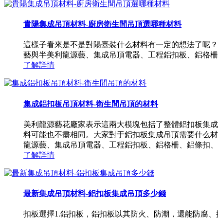
貴陽集成吊頂材料-廚房衛生間吊頂選哪種材料
這樣子看來是不是對陽臺裝什么材料有一定的想法了呢？
藝與半美利龍源藝、集成吊頂電器、工程鋁扣板、鋁格柵
了解詳情
集成鋁扣板吊頂材料-衛生間吊頂的材料
美利龍源藝花廠家表示這兩大模塊包括了整體鋁扣板集成
料可能也不盡相同。大家對于鋁扣板集成吊頂需要什么材
龍源藝、集成吊頂電器、工程鋁扣板、鋁格柵、鋁條扣、鋁
了解詳情
最新集成吊頂材料-鋁扣板集成吊頂多少錢
扣板選擇1.鋁扣板，鋁扣板以其防火、防潮，還能防腐