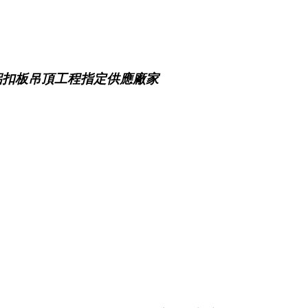
鋁扣板吊頂工程指定供應廠家