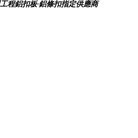
工程鋁扣板·鋁條扣指定供應商