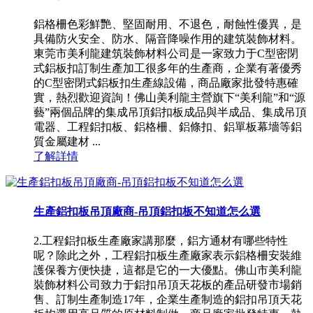
鋁格柵色彩鮮艷、堅固耐用、不退色，耐蝕性優異，是
具備防火安全、防水、隔音降噪作用的建筑裝飾材料。
東莞市美利龍建筑裝飾材料公司是一家致力于C型密閉
式鋁板扣訂制生產加工很多年的生產商，企業有著優秀
的C型密閉式鋁板扣生產線設備，商品廠家批發特惠確
實，熱烈歡迎資詢！佛山美利龍主營旗下“美利龍”和“源
藝”兩個品牌的集成吊頂鋁扣板成品與半成品、集成吊頂
電器、工程鋁扣板、鋁格柵、鋁條扣、鋁單板幕墻等鋁
質金屬建材 ...
了解詳情
生產鋁扣板吊頂廠商-吊頂鋁扣板不知道怎么選
2.工程鋁扣板生產廠家講那麼，鋁方通材有哪些特性
呢？除此之外，工程鋁扣板生產廠家表示鋁格柵安裝維
護保養方便快捷，這都是它的一大優點。佛山市美利龍
裝飾材料公司致力于鋁扣吊頂天花板的產品研發市場銷
售、訂制生產制造17年，企業生產制造的鋁扣吊頂天花