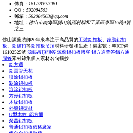
傳真：
181-3839-3981
QQ：
592084563
郵箱：
592084563@qq.com
地址：
佛山市南海區獅山鎮羅村聯和工業區東區16路9號
之三
佛山源藝裝飾20年來專注于高品質的
工裝鋁扣板
、
家裝鋁扣
板
、
鋁條扣
等
鋁扣板吊頂
材料研發和生產！
備案號：粵ICP備
16102525號
源藝吊頂問答
源藝鋁扣板博客
鋁方通問答
鋁方通
問答
素材錦集
個人素材
名句摘抄
鋁方通
鋁圓管天花
噴涂鋁扣板
彩涂鋁扣板
滾涂鋁扣板
方形鋁扣板
木紋鋁扣板
外墻鋁型材
U型木紋_鋁方通
榮昌鋁扣板
普通鋁扣板價格廠家