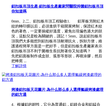
鋁扣板吊頂生產-鋁扣板生產廠家問醫院抑菌鋁扣板吊頂
你知道嗎
0mm、2.二、鋁扣板吊頂工程驗收1. 鋁單板另附紅木
紋的轉印膜以后，必須進烘干箱開展烤制，保證紅木紋
色的著色，一定要操縱好溫度，避免出現偏色過大的狀
況，這點兒是較為關鍵的，謹記！5mm。說起鋁扣板吊
頂我們大多能想到鋁扣板吊頂耐潮抗火，拆卸方便，維
護過程簡單方面是一把好手，但是鋁扣板生產廠家表示
鋁扣板吊頂不利于菌種生長抗附著你又知道嗎？ 首
先把鋁面板制作成盒狀、弧形等形狀，再噴涂膠，然后
把蜂窩 ...
了解詳情
烤漆鋁扣板天花圖片-為什么那么多人選擇氟碳烤漆處理
的鋁方通
4、根據鋁的韌性，它分為普通鋁，鋁鎂合金和鋁錳合