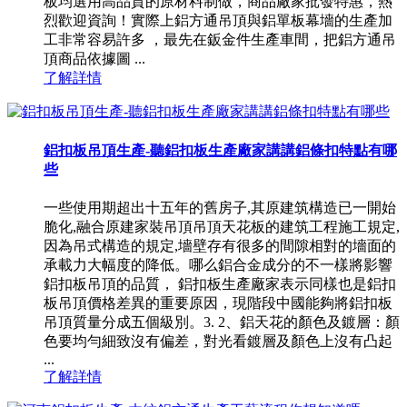
板均選用高品質的原材料制做，商品廠家批發特惠，熱
烈歡迎資詢！實際上鋁方通吊頂與鋁單板幕墻的生產加
工非常容易許多 ，最先在鈑金件生產車間，把鋁方通吊
頂商品依據圖 ...
了解詳情
鋁扣板吊頂生產-聽鋁扣板生產廠家講講鋁條扣特點有哪
些
一些使用期超出十五年的舊房子,其原建筑構造已一開始
脆化,融合原建家裝吊頂吊頂天花板的建筑工程施工規定,
因為吊式構造的規定,墻壁存有很多的間隙相對的墻面的
承載力大幅度的降低。哪么鋁合金成分的不一樣將影響
鋁扣板吊頂的品質， 鋁扣板生產廠家表示同樣也是鋁扣
板吊頂價格差異的重要原因，現階段中國能夠將鋁扣板
吊頂質量分成五個級別。3. 2、鋁天花的顏色及鍍層：顏
色要均勻細致沒有偏差，對光看鍍層及顏色上沒有凸起
...
了解詳情