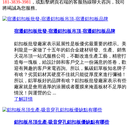
181-3839-3981
，或點擊網頁右端的客服熱線聊天咨詢，我司
將竭誠為您服務。
宿遷鋁扣板批發-宿遷鋁扣板吊頂-宿遷鋁扣板品牌
鋁扣板批發廠家表示延展性是板優劣最重要的標示。美
利龍是一家做了十五年的鋁合金建材研發、生產、銷售
天花吊頂一站式服務公司，不斷改進生產工藝，精密打
造每一塊板，給設計師和客戶交上一份滿意的答卷，歡
迎有興趣的客戶來電咨詢。所以，氟碳鋁單板知名牌子
有啥？劣質鋁材其硬度不佳就只能從厚度來進行彌補！
所以，鋁單板好的品牌有啥？鋁扣板批發廠家表示有些
廠家就是會用過厚的涂層或者覆膜來掩蓋板材不足厚的
情況！與運營的公 ...
了解詳情
鋁扣板吊頂生產-吸音穿孔鋁扣板優缺點有哪些