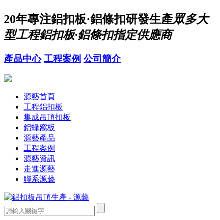
20年
專注鋁扣板·鋁條扣研發生產
眾多大
型工程鋁扣板·鋁條扣指定供應商
產品中心
工程案例
公司簡介
源藝首頁
工程鋁扣板
集成吊頂扣板
鋁蜂窩板
源藝產品
工程案例
源藝資訊
走進源藝
聯系源藝