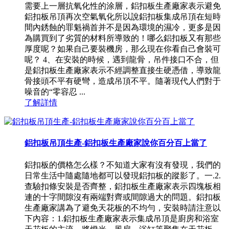
需要上一層抗氧化性的涂層，鋁扣板生產廠家表示避免
鋁扣板吊頂再次空氣氧化所以說鋁扣板集成吊頂在短時
間內銹蝕的罪魁禍首并不是因為環境的濕冷，更多是因
為購買到了劣質的材料所導致的！哪么鋁扣板又有那些
厚度呢？如果自己要裝機房，那么現在你看自己會裝可
呢？ 4、在安裝的時候，遇到龍骨，吊件接口不合，但
是鋁扣板生產廠家表示不經調整直接生硬憑借，導致龍
骨接頭不平有硬彎，造成吊頂不平。隨著現代人們對于
噪音的“零容忍 ...
了解詳情
鋁扣板吊頂生產-鋁扣板生產廠家說你百分百上當了
鋁扣板的價格怎么樣？不知道大家有沒有發現，我們的
日常生活中隨處隨地都可以發現鋁扣板的蹤影了。一.2.
查驗扣條安裝是否齊整，鋁扣板生產廠家表示四塊板相
連的十字間隙沒有兩端對齊或間隙過大的問題。鋁扣板
生產廠家講為了避免天花板的不均勻，安裝時請注意以
下內容：1.鋁扣板生產廠家表示集成吊頂是廚房和浴室