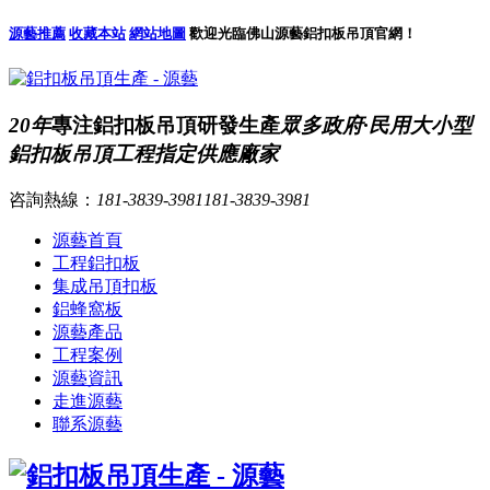
源藝推薦
收藏本站
網站地圖
歡迎光臨佛山源藝鋁扣板吊頂官網！
20年
專注鋁扣板吊頂研發生產
眾多政府·民用大小型
鋁扣板吊頂工程指定供應廠家
咨詢熱線：
181-3839-3981
181-3839-3981
源藝首頁
工程鋁扣板
集成吊頂扣板
鋁蜂窩板
源藝產品
工程案例
源藝資訊
走進源藝
聯系源藝