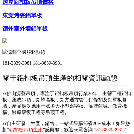
房屋鋁扣板吊頂價格
東莞烤瓷鋁單板
德州室外墻鋁單板
源藝全國服務熱線
181-3839-3981
181-3839-3981
關于鋁扣板吊頂生產的相關資訊動態
??佛山源藝吊頂，專注于鋁扣板吊頂行業20年，主營工程鋁扣
板，集成吊頂，鋁蜂窩板，鋁方通方管，鋁條扣及鋁單板幕
墻，產品廣泛應用于眾多大小型寫字樓、品牌商城、教育機
構、醫療康復工程等吊頂工程。
??自主研發，生產，銷售，一站式采購節省20%成本！如果您
對“
鋁扣板吊頂生產
”感興趣，歡迎來電咨詢
181-3839-3981 /