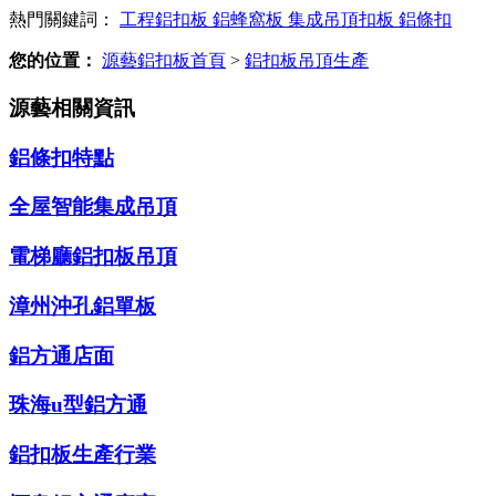
熱門關鍵詞：
工程鋁扣板
鋁蜂窩板
集成吊頂扣板
鋁條扣
您的位置：
源藝鋁扣板首頁
>
鋁扣板吊頂生產
源藝相關資訊
鋁條扣特點
全屋智能集成吊頂
電梯廳鋁扣板吊頂
漳州沖孔鋁單板
鋁方通店面
珠海u型鋁方通
鋁扣板生產行業