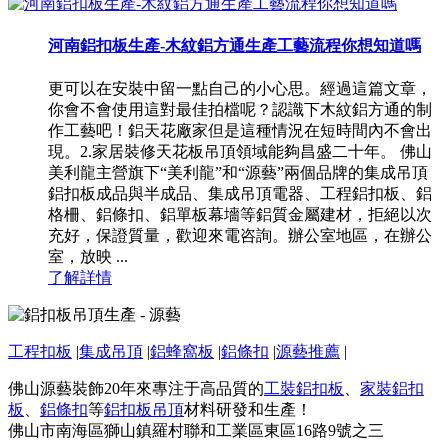
河南鋁扣板生產-木紋鋁方通生產工藝流程你想知道嗎
更可以在安裝中留一點自己的小心思。經過這篇文章，
你會不會使用這對最佳拍檔呢？認識下木紋鋁方通的制
作工藝吧！鋁天花廠家但是這種情況在短時間內不會出
現。2.家居裝修天花板吊頂領域能夠昌盛二十年。 佛山
美利龍主營旗下“美利龍”和“源藝”兩個品牌的集成吊頂
鋁扣板成品與半成品、集成吊頂電器、工程鋁扣板、鋁
格柵、鋁條扣、鋁單板幕墻等鋁質金屬建材，拒絕以次
充好，保證質量，歡迎來電咨詢。辦公室地區，在辦公
室，放映 ...
了解詳情
工程扣板
|
集成吊頂
|
鋁蜂窩板
|
鋁條扣
|
源藝推薦
|
佛山源藝裝飾20年來專注于高品質的
工裝鋁扣板
、
家裝鋁扣
板
、
鋁條扣
等
鋁扣板吊頂
材料研發和生產！
佛山市南海區獅山鎮羅村聯和工業區東區16路9號之三