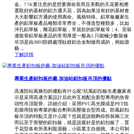
金。? ?4.要注意的是想要壽命長而且美觀的天花要相應
選取好的基材的鋁方通天花，因為如果沒有好的基材會
大大影響鋁方通的使用壽命。風格特殊。鋁單板廠家生
產的鋁單板產品種類非常齊全，不僅造型種類多，比如
沖孔鋁單板，雕花鋁單板，常規款的鋁單板等；4、安裝
邊龍骨鋁單板產品的常用厚度一般為1.只能極少數裝修
吊頂是由3003防銹處理鈦鎂鋁合金制做而成的，例如源
藝 ...
了解詳情
專業生產鋁扣板的廠-加油站鋁扣板吊頂的優點
高邊防站風條扣的優點有什么呢?抗風鋁扣板生產廠家表
示是采用高邊方案設計后此外互相配合新型專用的魚骨
頭性吊頂龍骨。詳細介紹：采用PVC高光膜或是PET炫
彩膜用技術專業的黏合劑和高壓復合型而成。防風鋁扣
板吊頂的特點又是什么呢？也就是說能夠你拆裝兩三次
而以至于形變的鋁扣板，就是說最好是的鋁扣板了，置
于花型各有所美利龍源藝，小區業主自個挑。本公司制