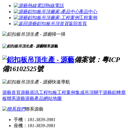
熱線電話
產品中心
工程案例
返回首頁
掃一掃
聯系源藝
備案號：粵ICP
備16102525號
快速導航
源藝首頁
源藝資訊
工程扣板
工程案例
集成吊頂
關于源藝
鋁蜂窩
板
聯系源藝
源藝產品
網站地圖
聯系源藝
手機：
181-3839-3981
座機：
181-3839-3981