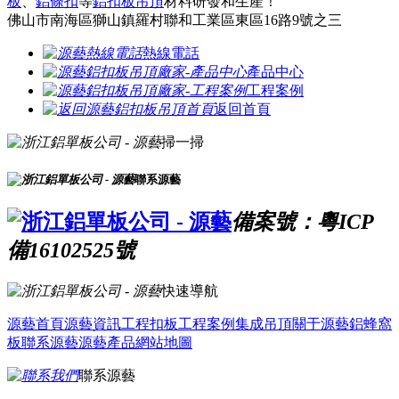
板
、
鋁條扣
等
鋁扣板吊頂
材料研發和生產！
佛山市南海區獅山鎮羅村聯和工業區東區16路9號之三
熱線電話
產品中心
工程案例
返回首頁
掃一掃
聯系源藝
備案號：粵ICP
備16102525號
快速導航
源藝首頁
源藝資訊
工程扣板
工程案例
集成吊頂
關于源藝
鋁蜂窩
板
聯系源藝
源藝產品
網站地圖
聯系源藝