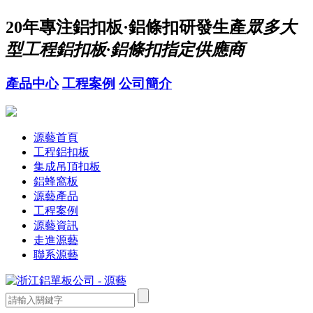
20年
專注鋁扣板·鋁條扣研發生產
眾多大
型工程鋁扣板·鋁條扣指定供應商
產品中心
工程案例
公司簡介
源藝首頁
工程鋁扣板
集成吊頂扣板
鋁蜂窩板
源藝產品
工程案例
源藝資訊
走進源藝
聯系源藝