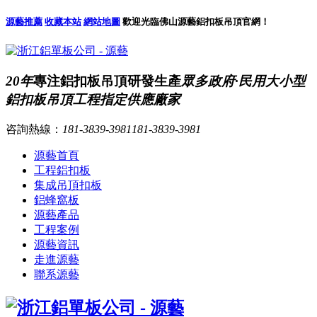
源藝推薦
收藏本站
網站地圖
歡迎光臨佛山源藝鋁扣板吊頂官網！
20年
專注鋁扣板吊頂研發生產
眾多政府·民用大小型
鋁扣板吊頂工程指定供應廠家
咨詢熱線：
181-3839-3981
181-3839-3981
源藝首頁
工程鋁扣板
集成吊頂扣板
鋁蜂窩板
源藝產品
工程案例
源藝資訊
走進源藝
聯系源藝