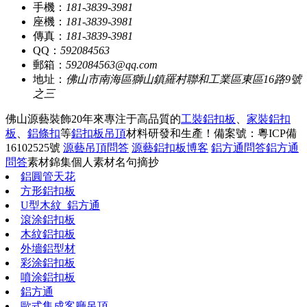
手機：
181-3839-3981
座機：
181-3839-3981
傳真：
181-3839-3981
QQ：
592084563
郵箱：
592084563@qq.com
地址：
佛山市南海區獅山鎮羅村聯和工業區東區16路9號
之三
佛山源藝裝飾20年來專注于高品質的
工裝鋁扣板
、
家裝鋁扣
板
、
鋁條扣
等
鋁扣板吊頂
材料研發和生產！
備案號：粵ICP備
16102525號
源藝吊頂問答
源藝鋁扣板博客
鋁方通問答
鋁方通
問答
素材錦集
個人素材
名句摘抄
鋁圓管天花
方形鋁扣板
U型木紋_鋁方通
滾涂鋁扣板
木紋鋁扣板
外墻鋁型材
彩涂鋁扣板
噴涂鋁扣板
鋁方通
歐式集成客廳吊頂