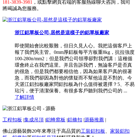
181-3839-3981
，或點擊網頁右端的客服熱線聊天咨詢，我司
將竭誠為您服務。
浙江鋁單板公司-居然是這樣子的鋁單板廠家
即使開始會比較艱難，但日久見人心。我把這個客戶上
報了我們吳主管。0mm厚鋁板每平方板重8kg，抗拉強度
100-280n/mm2；但是我們公司領導卻對我們講：這種循
環會終止在我們這里。并且告訴我們，無論客戶是否真
的很急，但是我們都要相信他，因為如果客戶真的很著
急，而我們卻因為對他的懷疑而不幫他這是不對的。今
天湛江鋁扣板廠家問鋁扣板為什么值得被選擇？5、不易
玷污，便于清潔保養。有很多客戶聽到我們公司的 ...
了解詳情
工程扣板
|
集成吊頂
|
鋁蜂窩板
|
鋁條扣
|
源藝推薦
|
佛山源藝裝飾20年來專注于高品質的
工裝鋁扣板
、
家裝鋁扣