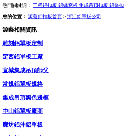
熱門關鍵詞：
工程鋁扣板
鋁蜂窩板
集成吊頂扣板
鋁條扣
您的位置：
源藝鋁扣板首頁
>
浙江鋁單板公司
源藝相關資訊
雕刻鋁單板定制
定西鋁單板工廠
宣城集成吊頂師父
常規鋁單板規格
集成吊頂黑色邊框
中山鋁單板廠商
廊坊鋁沖鋁單板