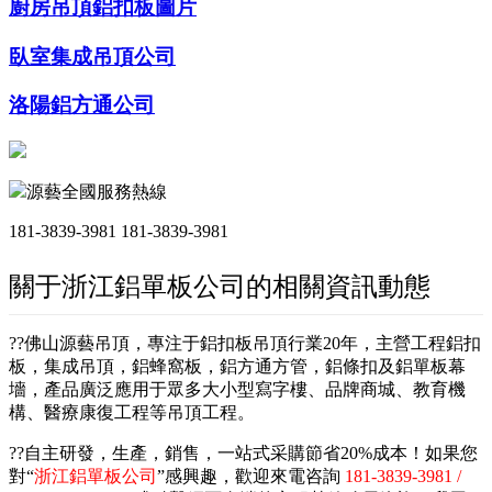
廚房吊頂鋁扣板圖片
臥室集成吊頂公司
洛陽鋁方通公司
源藝全國服務熱線
181-3839-3981
181-3839-3981
關于浙江鋁單板公司的相關資訊動態
??佛山源藝吊頂，專注于鋁扣板吊頂行業20年，主營工程鋁扣
板，集成吊頂，鋁蜂窩板，鋁方通方管，鋁條扣及鋁單板幕
墻，產品廣泛應用于眾多大小型寫字樓、品牌商城、教育機
構、醫療康復工程等吊頂工程。
??自主研發，生產，銷售，一站式采購節省20%成本！如果您
對“
浙江鋁單板公司
”感興趣，歡迎來電咨詢
181-3839-3981 /