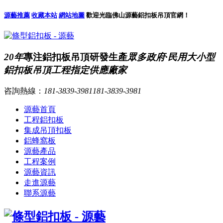
源藝推薦
收藏本站
網站地圖
歡迎光臨佛山源藝鋁扣板吊頂官網！
20年
專注鋁扣板吊頂研發生產
眾多政府·民用大小型
鋁扣板吊頂工程指定供應廠家
咨詢熱線：
181-3839-3981
181-3839-3981
源藝首頁
工程鋁扣板
集成吊頂扣板
鋁蜂窩板
源藝產品
工程案例
源藝資訊
走進源藝
聯系源藝