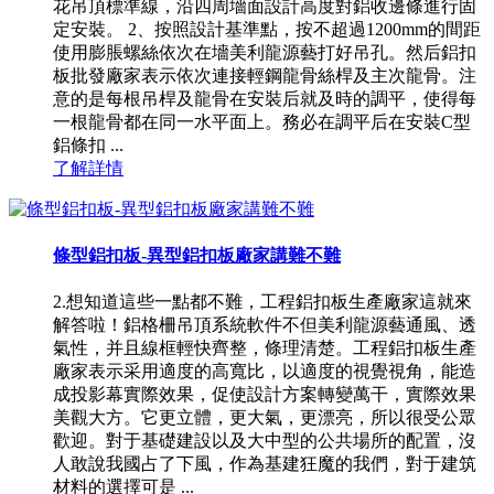
花吊頂標準線，沿四周墻面設計高度對鋁收邊條進行固
定安裝。 2、按照設計基準點，按不超過1200mm的間距
使用膨脹螺絲依次在墻美利龍源藝打好吊孔。然后鋁扣
板批發廠家表示依次連接輕鋼龍骨絲桿及主次龍骨。注
意的是每根吊桿及龍骨在安裝后就及時的調平，使得每
一根龍骨都在同一水平面上。務必在調平后在安裝C型
鋁條扣 ...
了解詳情
條型鋁扣板-異型鋁扣板廠家講難不難
2.想知道這些一點都不難，工程鋁扣板生產廠家這就來
解答啦！鋁格柵吊頂系統軟件不但美利龍源藝通風、透
氣性，并且線框輕快齊整，條理清楚。工程鋁扣板生產
廠家表示采用適度的高寬比，以適度的視覺視角，能造
成投影幕實際效果，促使設計方案轉變萬干，實際效果
美觀大方。它更立體，更大氣，更漂亮，所以很受公眾
歡迎。對于基礎建設以及大中型的公共場所的配置，沒
人敢說我國占了下風，作為基建狂魔的我們，對于建筑
材料的選擇可是 ...