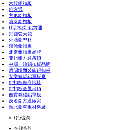
木紋鋁扣板
鋁方通
方形鋁扣板
噴涂鋁扣板
U型木紋_鋁方通
鋁圓管天花
外墻鋁型材
滾涂鋁扣板
北京鋁扣板品牌
蘭州鋁方通吊頂
中國一線鋁扣板品牌
房間墻面裝飾鋁扣板
安徽氟碳鋁單板廠
鋁扣板廠商地址
鋁扣板全屋吊頂
自貢氟碳鋁單板
茂名鋁方通廠家
淮北鋁單板材料廠
QQ咨詢
在線咨詢