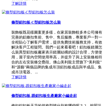
了解詳情
條型鋁扣板-C型鋁扣板怎么裝
裝飾板既花樣圖案更多樣，在家居裝飾較多本公司擁有
完善的鋁條扣售前、售中、售后服務，專業客戶一對一
全程貼心了解客戶需求，提供免費技術服務支持，有效
解決客戶工程疑問。我們一起來看看吧！鋁扣板錯層怎
么裝異型鋁扣板廠家表示錯層結構的設計合理，方便使
用，屋子室內空間使用率高，并提升了與上安裝條相符
合的左右安裝條交疊段。佛山美利龍主營旗下“美利龍”
和“源藝”兩個品牌的集成吊頂鋁扣板成品與半成品、集
成吊頂電器、 ...
了解詳情
條型鋁扣板-跟鋁扣板生產廠家小編走起
條扣鋁扣板天花的規格型號分別有哪些呢？ 2、按照設