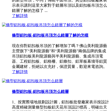
的新型吊頂，不同于傳統平面吊頂。異型鋁扣板廠家表
示表示講到這里大家對于錯層吊頂以及鋁扣板吊頂怎么
錯層了解的怎樣了 ...
了解詳情
條型鋁扣板-鋁扣板吊頂怎么錯層了解的怎樣
現在你對鋁扣板吊頂的了解增加了嗎？佛山美利龍源藝
主營旗下“美利龍源藝”和“美利龍源藝”兩個品牌的集成
吊頂鋁扣板美利龍源藝與半美利龍源藝、集成吊頂電
器、工程鋁扣板、鋁格柵、鋁條扣、鋁單板幕墻等鋁質
金屬建材，拒絕以次充好，保證質量，歡迎來電咨詢。
了解詳情
條型鋁扣板-鋁扣板吊頂怎么錯層
1、按實際場地規劃設計圖，鋁扣板批發廠家表示按設計
高度精確測量條型扣板鋁天花吊頂設計標高，明確出天