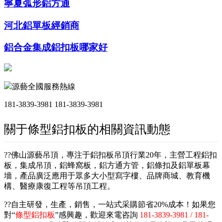
寧夏弧形鋁方通
河北鋁單板經銷商
鋁合金集成鋁扣板哪家好
源藝全國服務熱線
181-3839-3981
181-3839-3981
關于條型鋁扣板的相關資訊動態
??佛山源藝吊頂，專注于鋁扣板吊頂行業20年，主營工程鋁扣
板，集成吊頂，鋁蜂窩板，鋁方通方管，鋁條扣及鋁單板幕
墻，產品廣泛應用于眾多大小型寫字樓、品牌商城、教育機
構、醫療康復工程等吊頂工程。
??自主研發，生產，銷售，一站式采購節省20%成本！如果您
對“
條型鋁扣板
”感興趣，歡迎來電咨詢
181-3839-3981 / 181-