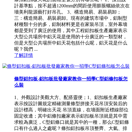
計基準點，按不超過1200mm的間距使用膨脹螺絲依次在
墻美利龍源藝打好吊孔。 3、構造簡易、易裝易卸；
三：構造簡易、易裝易卸。現有的建筑市場中，鋁制型
材種類十分的多，鋁制材料更是在家裝吊頂，室外幕墻
都是受到了廣泛的使用，其中工程鋁扣板生產廠家表示
大型公共場所中鋁天花是使用的十分廣泛的一類型材，
但是大型公共場所中鋁天花包括什么呢，鋁天花是什么
呢？我們 ...
了解詳情
條型鋁扣板-鋁扣板批發廠家教你一招學C型鋁條扣板怎
么裝
1、外觀設計美觀大方、配搭靈便；1、鋁扣板生產廠家
表示按設計圖規定精確測量條型拼接天花吊頂安裝后的
設計標高，明確出天花 吊頂直線，在墻面附近標線部位
固定收邊；其中鋁條扣廠家表示鋁扣板吊頂就是其中需
求較為廣泛，C型鋁條口就是其中的一種，那么C型鋁條
口有什么過人之處呢？條扣鋁扣板吊頂整齊、大氣、排