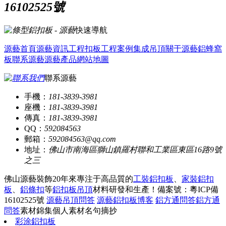
16102525號
快速導航
源藝首頁
源藝資訊
工程扣板
工程案例
集成吊頂
關于源藝
鋁蜂窩
板
聯系源藝
源藝產品
網站地圖
聯系源藝
手機：
181-3839-3981
座機：
181-3839-3981
傳真：
181-3839-3981
QQ：
592084563
郵箱：
592084563@qq.com
地址：
佛山市南海區獅山鎮羅村聯和工業區東區16路9號
之三
佛山源藝裝飾20年來專注于高品質的
工裝鋁扣板
、
家裝鋁扣
板
、
鋁條扣
等
鋁扣板吊頂
材料研發和生產！
備案號：粵ICP備
16102525號
源藝吊頂問答
源藝鋁扣板博客
鋁方通問答
鋁方通
問答
素材錦集
個人素材
名句摘抄
彩涂鋁扣板