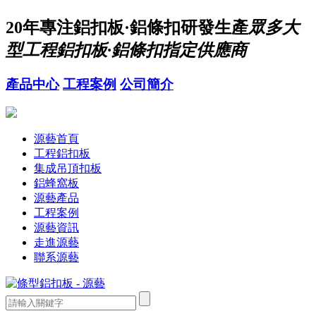
20年
專注鋁扣板·鋁條扣研發生產
眾多大
型工程鋁扣板·鋁條扣指定供應商
產品中心
工程案例
公司簡介
源藝首頁
工程鋁扣板
集成吊頂扣板
鋁蜂窩板
源藝產品
工程案例
源藝資訊
走進源藝
聯系源藝