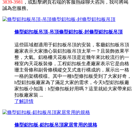
3839-3981
，或點擊網頁右端的客服熱線聊天咨詢，我司將竭
誠為您服務。
條型鋁扣板吊頂-吊頂條型鋁扣板-封條型鋁扣板吊頂
這些區域都適用于鋁扣板吊頂的安裝，客廳鋁扣板吊頂
廠家表示大家擔心裝鋁扣板吊頂太單一？且裝飾效果平
整，大氣。鋁格柵天花板吊頂是近幾年來比較流行的一
種室內天花板裝修，工程鋁扣板生產廠家表示它是由格
珊主骨條和副骨條橫縱交叉式進行構成的，展示出一格
一格的架構模樣。其中一種h型條扣板受到了大家好奇，
h型鋁扣板廠家為了滿足大家的需求，今天h型鋁扣板廠
家扣板小知識：h型條扣板好用嗎？這里就給大家帶來鋁
扣板廠家裝 ...
了解詳情
條型鋁扣板-鋁扣板吊頂家居常用的規格