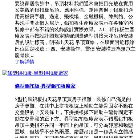
要說家居裝飾中，吊頂材料我們通常會把目光放在實用
又美觀的鋁扣板吊頂。應用性強、運用普遍：鋁板扣適
用高檔寫字樓、過道、飛機場、金融機構、陳列館、公
共洗手間及個人居所，鋁扣板生產廠家表示在各種室內
裝修中都有不錯的裝飾設計實際效果。2.1、鋁扣板生產
廠家表示按設計圖規定精確測量條型拼接天花吊頂安裝
后的設計標高，明確出天花 吊頂直線，在墻面附近標線
部位固定收邊； 四、安裝操作、靈便 安裝構造為規范主
龍骨鎖 ...
了解詳情
條型鋁扣板-異型鋁扣板廠家
S型抗風鋁板扣天花吊頂買房子很難，裝修自己滿足的
房子更難。在其中上拼接根據上輔助主龍骨固定不動在
交疊段的上安裝條上，下拼接根據下輔助主龍骨固定不
動在交疊段的正下方。異型鋁扣板廠家表示錯層鋁扣板
吊頂主要指不在同一平面上的吊頂，可分為靜態和動態
區域，但幾乎不分為兩層。錯層吊頂是一種具有立體感