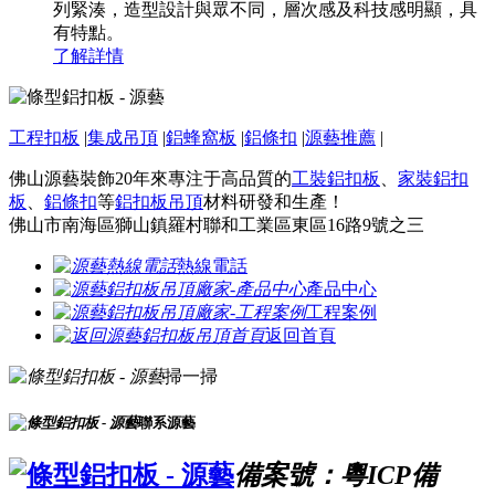
列緊湊，造型設計與眾不同，層次感及科技感明顯，具
有特點。
了解詳情
工程扣板
|
集成吊頂
|
鋁蜂窩板
|
鋁條扣
|
源藝推薦
|
佛山源藝裝飾20年來專注于高品質的
工裝鋁扣板
、
家裝鋁扣
板
、
鋁條扣
等
鋁扣板吊頂
材料研發和生產！
佛山市南海區獅山鎮羅村聯和工業區東區16路9號之三
熱線電話
產品中心
工程案例
返回首頁
掃一掃
聯系源藝
備案號：粵ICP備