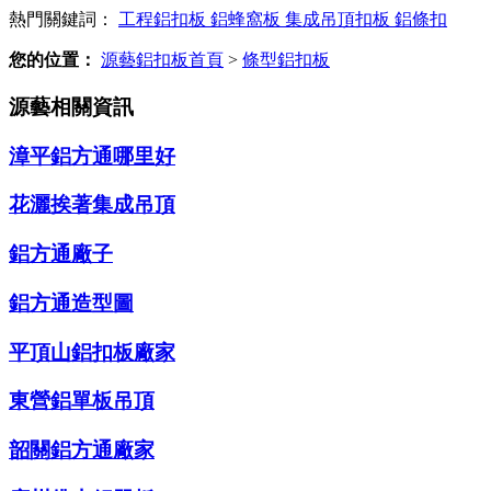
熱門關鍵詞：
工程鋁扣板
鋁蜂窩板
集成吊頂扣板
鋁條扣
您的位置：
源藝鋁扣板首頁
>
條型鋁扣板
源藝相關資訊
漳平鋁方通哪里好
花灑挨著集成吊頂
鋁方通廠子
鋁方通造型圖
平頂山鋁扣板廠家
東營鋁單板吊頂
韶關鋁方通廠家