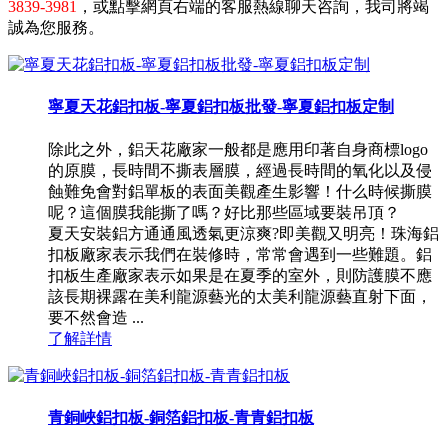
3839-3981
，或點擊網頁右端的客服熱線聊天咨詢，我司將竭
誠為您服務。
寧夏天花鋁扣板-寧夏鋁扣板批發-寧夏鋁扣板定制
除此之外，鋁天花廠家一般都是應用印著自身商標logo
的原膜，長時間不撕表層膜，經過長時間的氧化以及侵
蝕難免會對鋁單板的表面美觀產生影響！什么時候撕膜
呢？這個膜我能撕了嗎？好比那些區域要裝吊頂？
夏天安裝鋁方通通風透氣更涼爽?即美觀又明亮！珠海鋁
扣板廠家表示我們在裝修時，常常會遇到一些難題。鋁
扣板生產廠家表示如果是在夏季的室外，則防護膜不應
該長期裸露在美利龍源藝光的太美利龍源藝直射下面，
要不然會造 ...
了解詳情
青銅峽鋁扣板-銅箔鋁扣板-青青鋁扣板