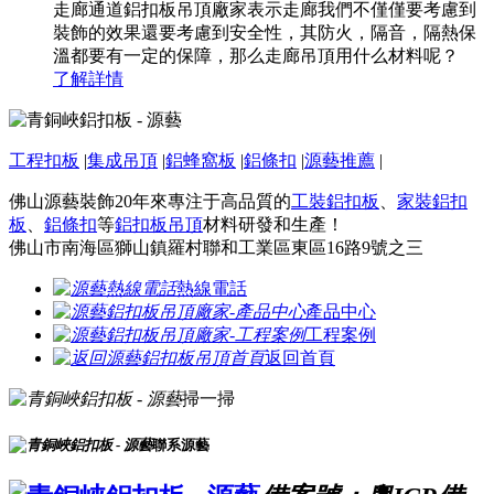
走廊通道鋁扣板吊頂廠家表示走廊我們不僅僅要考慮到
裝飾的效果還要考慮到安全性，其防火，隔音，隔熱保
溫都要有一定的保障，那么走廊吊頂用什么材料呢？
了解詳情
工程扣板
|
集成吊頂
|
鋁蜂窩板
|
鋁條扣
|
源藝推薦
|
佛山源藝裝飾20年來專注于高品質的
工裝鋁扣板
、
家裝鋁扣
板
、
鋁條扣
等
鋁扣板吊頂
材料研發和生產！
佛山市南海區獅山鎮羅村聯和工業區東區16路9號之三
熱線電話
產品中心
工程案例
返回首頁
掃一掃
聯系源藝