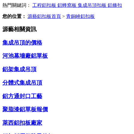
熱門關鍵詞：
工程鋁扣板
鋁蜂窩板
集成吊頂扣板
鋁條扣
您的位置：
源藝鋁扣板首頁
>
青銅峽鋁扣板
源藝相關資訊
集成吊頂的價格
河池幕墻廠鋁單板
鋁架集成吊頂
分體式集成吊頂
鋁方通封口工藝
聚脂漆鋁單板報價
萊西鋁扣板廠家