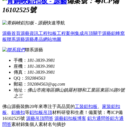
備案號：粵ICP備
16102525號
快速導航
源藝首頁
源藝資訊
工程扣板
工程案例
集成吊頂
關于源藝
鋁蜂窩
板
聯系源藝
源藝產品
網站地圖
聯系源藝
手機：
181-3839-3981
座機：
181-3839-3981
傳真：
181-3839-3981
QQ：
592084563
郵箱：
592084563@qq.com
地址：
佛山市南海區獅山鎮羅村聯和工業區東區16路9號
之三
佛山源藝裝飾20年來專注于高品質的
工裝鋁扣板
、
家裝鋁扣
板
、
鋁條扣
等
鋁扣板吊頂
材料研發和生產！
備案號：粵ICP備
16102525號
源藝吊頂問答
源藝鋁扣板博客
鋁方通問答
鋁方通
問答
素材錦集
個人素材
名句摘抄