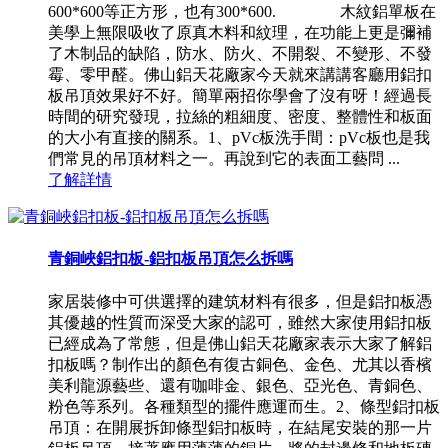
600*600等正方形，也有300*600. 木紋鋁單板在
美學上無限吸收了原真木料和紋理，在功能上更是彌補
了木制品的缺陷，防水、防火、不開裂、不變形、不發
霉、零甲醛。佛山鋁天花廠家今天就來講講客廳用鋁扣
板吊頂效果好不好。簡單兩招你學會了沒有呀！經過長
時間的研究發現，拉絲的粗細度、密度、整體性和板面
的大小有直接的關系。1、pVc板洗手間：pVc板也是我
們常見的吊頂材料之一。再說到它的表面工藝問 ...
了解詳情
青銅峽鋁扣板-鋁扣板吊頂怎么拆嗎
家居裝修中可供選擇的建筑材料有很多，但是鋁扣板憑
其優越的性質而深受大家的認可，雖然大家使用鋁扣板
已經成為了常態，但是佛山鋁天花廠家表示大家了解鋁
扣板嗎？制作出的顏色有復古銅色、金色、尤其以香檳
美利龍源藝些、還有咖啡金、銀色、亞光色、青銅色、
粉色等系列。各種類型的擺件應運而生。2、條型鋁扣板
吊頂：在開展拆卸條型鋁扣板時，在結尾安裝的那一片