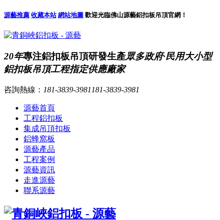
源藝推薦
收藏本站
網站地圖
歡迎光臨佛山源藝鋁扣板吊頂官網！
20年
專注鋁扣板吊頂研發生產
眾多政府·民用大小型
鋁扣板吊頂工程指定供應廠家
咨詢熱線：
181-3839-3981
181-3839-3981
源藝首頁
工程鋁扣板
集成吊頂扣板
鋁蜂窩板
源藝產品
工程案例
源藝資訊
走進源藝
聯系源藝