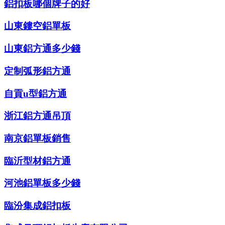
鋁扣板哪個牌子的好
山東鏤空鋁單板
山東鋁方通多少錢
定制弧形鋁方通
自貢u型鋁方通
浙江鋁方通吊頂
南京鋁單板銷售
臨沂型材鋁方通
河池鋁單板多少錢
臨汾集成鋁扣板