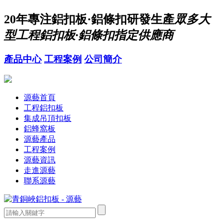
20年
專注鋁扣板·鋁條扣研發生產
眾多大
型工程鋁扣板·鋁條扣指定供應商
產品中心
工程案例
公司簡介
源藝首頁
工程鋁扣板
集成吊頂扣板
鋁蜂窩板
源藝產品
工程案例
源藝資訊
走進源藝
聯系源藝