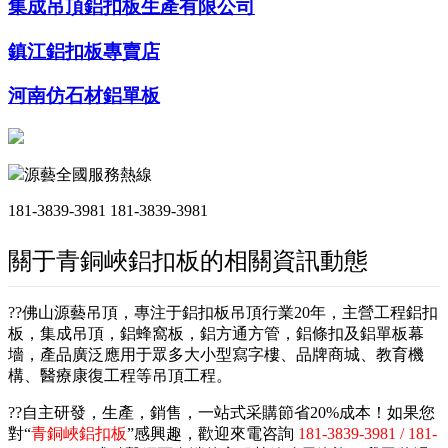
集成吊頂鋁扣板生產有限公司
鎮江鋁扣板專賣店
河南仿石材鋁單板
源藝全國服務熱線
181-3839-3981
181-3839-3981
關于青銅峽鋁扣板的相關資訊動態
??佛山源藝吊頂，專注于鋁扣板吊頂行業20年，主營工程鋁扣
板，集成吊頂，鋁蜂窩板，鋁方通方管，鋁條扣及鋁單板幕
墻，產品廣泛應用于眾多大小型寫字樓、品牌商城、教育機
構、醫療康復工程等吊頂工程。
??自主研發，生產，銷售，一站式采購節省20%成本！如果您
對“
青銅峽鋁扣板
”感興趣，歡迎來電咨詢
181-3839-3981 / 181-