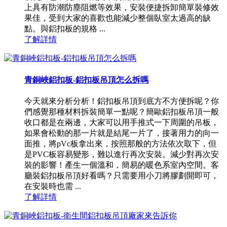
上具有防潮防塵阻燃等效果，安裝便捷拆卸簡單裝修效
果佳，受到大家的喜歡也能減少整個臥室太過高的缺
點。與鋁扣板的規格 ...
了解詳情
青銅峽鋁扣板-鋁扣板吊頂怎么拆嗎
今天就來分析分析！鋁扣板吊頂到底方不方便拆呢？你
們感覺那種材料拆裝簡單一點呢？簡歐鋁扣板吊頂一般
收口都是在兩邊，大家可以用手推式一下周圍的吊板，
如果會松動的那一片就是結尾一片了，接著用力的向一
面推，將pVc板拿出來，按照那般的方法依次取下，但
是PVC板容易變形，難以進行再次安裝。減少對再次安
裝的影響！產生一個溫和，簡易的暖色系室內空間。客
廳裝鋁扣板吊頂好看嗎？只需要用小刀將膠劃開即可，
在安裝時也需 ...
了解詳情