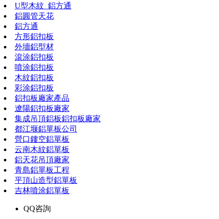
U型木紋_鋁方通
鋁圓管天花
鋁方通
方形鋁扣板
外墻鋁型材
滾涂鋁扣板
噴涂鋁扣板
木紋鋁扣板
彩涂鋁扣板
鋁扣板廠家產品
遼陽鋁扣板廠家
集成吊頂鋁板鋁扣板廠家
都江堰鋁單板公司
營口鏤空鋁單板
云南木紋鋁單板
鋁天花吊頂廠家
青島鋁單板工程
平頂山造型鋁單板
吉林噴涂鋁單板
QQ咨詢