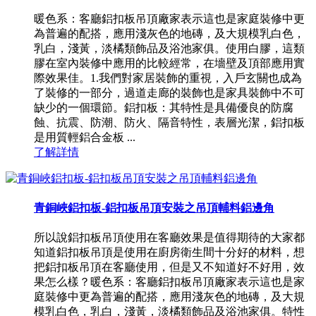
暖色系：客廳鋁扣板吊頂廠家表示這也是家庭裝修中更
為普遍的配搭，應用淺灰色的地磚，及大規模乳白色，
乳白，淺黃，淡橘類飾品及浴池家俱。使用白膠，這類
膠在室內裝修中應用的比較經常，在墻壁及頂部應用實
際效果佳。1.我們對家居裝飾的重視，入戶玄關也成為
了裝修的一部分，過道走廊的裝飾也是家具裝飾中不可
缺少的一個環節。鋁扣板：其特性是具備優良的防腐
蝕、抗震、防潮、防火、隔音特性，表層光潔，鋁扣板
是用質輕鋁合金板 ...
了解詳情
青銅峽鋁扣板-鋁扣板吊頂安裝之吊頂輔料鋁邊角
所以說鋁扣板吊頂使用在客廳效果是值得期待的大家都
知道鋁扣板吊頂是使用在廚房衛生間十分好的材料，想
把鋁扣板吊頂在客廳使用，但是又不知道好不好用，效
果怎么樣？暖色系：客廳鋁扣板吊頂廠家表示這也是家
庭裝修中更為普遍的配搭，應用淺灰色的地磚，及大規
模乳白色，乳白，淺黃，淡橘類飾品及浴池家俱。特性