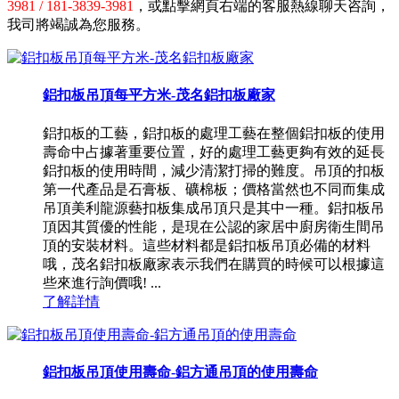
3981 / 181-3839-3981
，或點擊網頁右端的客服熱線聊天咨詢，
我司將竭誠為您服務。
鋁扣板吊頂每平方米-茂名鋁扣板廠家
鋁扣板的工藝，鋁扣板的處理工藝在整個鋁扣板的使用
壽命中占據著重要位置，好的處理工藝更夠有效的延長
鋁扣板的使用時間，減少清潔打掃的難度。吊頂的扣板
第一代產品是石膏板、礦棉板；價格當然也不同而集成
吊頂美利龍源藝扣板集成吊頂只是其中一種。鋁扣板吊
頂因其質優的性能，是現在公認的家居中廚房衛生間吊
頂的安裝材料。這些材料都是鋁扣板吊頂必備的材料
哦，茂名鋁扣板廠家表示我們在購買的時候可以根據這
些來進行詢價哦! ...
了解詳情
鋁扣板吊頂使用壽命-鋁方通吊頂的使用壽命