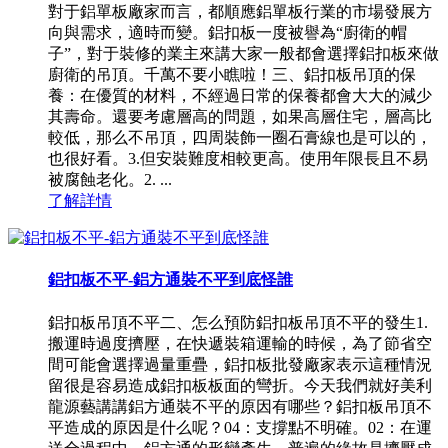
對于鋁單板廠家而言，都順應鋁單板行業的市場發展方
向與需求，適時而變。鋁扣板一度被譽為“廚衛的帽
子”，對于裝修的業主來講大家一般都會選擇鋁扣板來做
廚衛的吊頂。千萬不要小瞧啦！三、鋁扣板吊頂的保
養：在優質的材料，不經過日常的保養都會大大的減少
其壽命。還要考慮層高的問題，如果高層住宅，層高比
較低，那么不吊頂，四周裝飾一圈石膏線也是可以的，
也很好看。3.但安裝難度相較更高。使用年限長且不易
被腐蝕老化。2. ...
了解詳情
鋁扣板不平-鋁方通裝不平到底怪誰
鋁扣板吊頂不平二、怎么預防鋁扣板吊頂不平的發生1.
搬運時過度擠壓，在快遞裝箱運輸的時候，為了節省空
間可能會選擇過量重疊，鋁扣板批發廠家表示這種情況
留很是容易造成鋁扣板板面的彎折。今天我們就好美利
龍源藝講講鋁方通裝不平的原因有哪些？鋁扣板吊頂不
平造成的原因是什么呢？04：支撐點不明確。02：在運