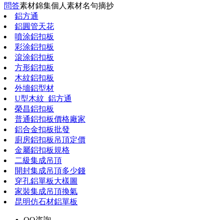
問答
素材錦集
個人素材
名句摘抄
鋁方通
鋁圓管天花
噴涂鋁扣板
彩涂鋁扣板
滾涂鋁扣板
方形鋁扣板
木紋鋁扣板
外墻鋁型材
U型木紋_鋁方通
榮昌鋁扣板
普通鋁扣板價格廠家
鋁合金扣板批發
廚房鋁扣板吊頂定價
金屬鋁扣板規格
二級集成吊頂
開封集成吊頂多少錢
穿孔鋁單板大樣圖
家裝集成吊頂換氣
昆明仿石材鋁單板
QQ咨詢