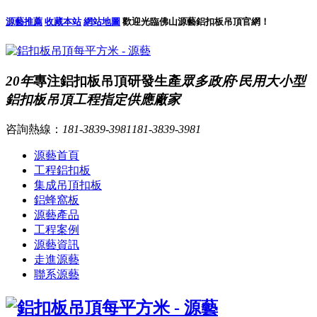
源藝推薦
收藏本站
網站地圖
歡迎光臨佛山源藝鋁扣板吊頂官網！
20年
專注鋁扣板吊頂研發生產
眾多政府·民用大小型
鋁扣板吊頂工程指定供應廠家
咨詢熱線：
181-3839-3981
181-3839-3981
源藝首頁
工程鋁扣板
集成吊頂扣板
鋁蜂窩板
源藝產品
工程案例
源藝資訊
走進源藝
聯系源藝