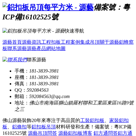
備案號：粵
ICP備16102525號
快速導航
源藝首頁
源藝資訊
工程扣板
工程案例
集成吊頂
關于源藝
鋁蜂窩
板
聯系源藝
源藝產品
網站地圖
聯系源藝
手機：
181-3839-3981
座機：
181-3839-3981
傳真：
181-3839-3981
QQ：
592084563
郵箱：
592084563@qq.com
地址：
佛山市南海區獅山鎮羅村聯和工業區東區16路9號
之三
佛山源藝裝飾20年來專注于高品質的
工裝鋁扣板
、
家裝鋁扣
板
、
鋁條扣
等
鋁扣板吊頂
材料研發和生產！
備案號：粵ICP備
16102525號
源藝吊頂問答
源藝鋁扣板博客
鋁方通問答
鋁方通