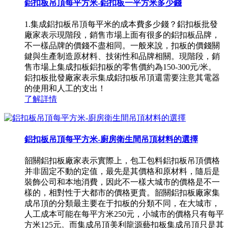
鋁扣板吊頂每平方米-鋁扣板一平方米多少錢
1.集成鋁扣板吊頂每平米的成本費多少錢？鋁扣板批發
廠家表示現階段，銷售市場上面有很多的鋁扣板品牌，
不一樣品牌的價錢不盡相同。一般來說，扣板的價錢關
鍵與生產制造原材料、技術性和品牌相關。現階段，銷
售市場上集成扣板鋁扣板的零售價約為150-300元/米。
鋁扣板批發廠家表示集成鋁扣板吊頂還需要注意其電器
的使用和人工的支出！
了解詳情
鋁扣板吊頂每平方米-廚房衛生間吊頂材料的選擇
韶關鋁扣板廠家表示實際上，包工包料鋁扣板吊頂價格
并非固定不動的定值，最先是其價格和原材料，隨后是
裝飾公司和本地消費，因此不一樣大城市的價格是不一
樣的，相對性于大都市的價格更貴。韶關鋁扣板廠家集
成吊頂的分類最主要在于扣板的分類不同，在大城市，
人工成本可能在每平方米250元，小城市的價格只有每平
方米125元。而集成吊頂美利龍源藝扣板集成吊頂只是其