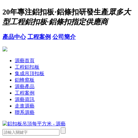
20年
專注鋁扣板·鋁條扣研發生產
眾多大
型工程鋁扣板·鋁條扣指定供應商
產品中心
工程案例
公司簡介
源藝首頁
工程鋁扣板
集成吊頂扣板
鋁蜂窩板
源藝產品
工程案例
源藝資訊
走進源藝
聯系源藝