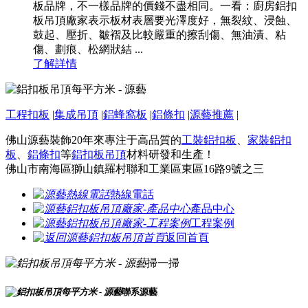
板品牌，不一樣品牌的價錢不盡相同。一看：廚房鋁扣
板吊頂廠家表示板材表層要光澤度好，無裂紋、浸蝕、
鼓起、壓折、皺褶及比較嚴重的擦刮傷、無油漬、粘
傷、劃痕、松網狀結 ...
了解詳情
工程扣板
|
集成吊頂
|
鋁蜂窩板
|
鋁條扣
|
源藝推薦
|
佛山源藝裝飾20年來專注于高品質的
工裝鋁扣板
、
家裝鋁扣
板
、
鋁條扣
等
鋁扣板吊頂
材料研發和生產！
佛山市南海區獅山鎮羅村聯和工業區東區16路9號之三
熱線電話
產品中心
工程案例
返回首頁
掃一掃
聯系源藝