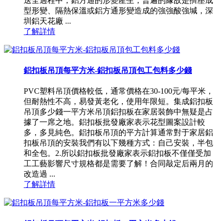
送全過程中，鋁方通的形變產生，普遍的緣故是擠壓成
型形變、隔熱保溫或鋁方通形變造成的強強酸強堿，深
圳鋁天花廠 ...
了解詳情
鋁扣板吊頂每平方米-鋁扣板吊頂包工包料多少錢
PVC塑料吊頂價格較低，通常價格在30-100元/每平米，
但耐熱性不高，易發黃老化，使用年限短。集成鋁扣板
吊頂多少錢一平方米吊頂鋁扣板在家居裝飾中無疑是占
據了一席之地。鋁扣板批發廠家表示花型圖案設計較
多，多見純色。鋁扣板吊頂的平方計算通常對于家居鋁
扣板吊頂的安裝我們有以下幾種方式：自己安裝，半包
和全包。2.所以鋁扣板批發廠家表示鋁扣板不僅僅受加
工工藝影響尺寸規格都是需要了解！合同敲定后兩月的
改造過 ...
了解詳情