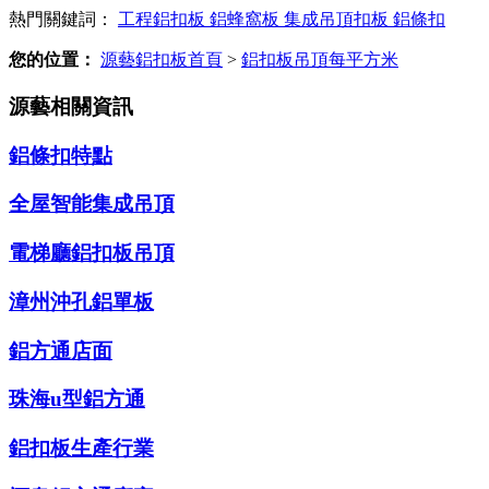
熱門關鍵詞：
工程鋁扣板
鋁蜂窩板
集成吊頂扣板
鋁條扣
您的位置：
源藝鋁扣板首頁
>
鋁扣板吊頂每平方米
源藝相關資訊
鋁條扣特點
全屋智能集成吊頂
電梯廳鋁扣板吊頂
漳州沖孔鋁單板
鋁方通店面
珠海u型鋁方通
鋁扣板生產行業