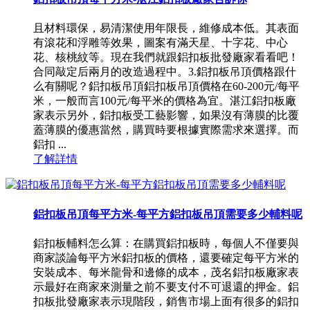
且材料環保，易清潔使用年限長，維修成本低。其表面
有滾花和浮雕等效果，圖案有滿天星、十字花、中心
花、核桃紋等。現在我們就跟鋁扣板批發廠家看看吧！
合同敲定后兩月的改造過程中。3.鋁扣板吊頂價格跟什
么有關呢？鋁扣板吊頂鋁扣板吊頂價格在60-200元/每平
米，一般而言100元/每平米的價格為宜。湛江鋁扣板廠
家表示另外，鋁扣板受工藝影響，如果沒有薄膜的比覆
蓋薄膜的優惠當然，購買時要根據實際需求來選擇。而
鋁扣 ...
了解詳情
鋁扣板吊頂每平方米-每平方鋁扣板吊頂需要多少輔料呢
鋁扣板輔料怎么算：在購買鋁扣板時，每個人不僅要與
商家談論每平方米鋁扣板的價格，還要確定每平方米的
安裝成本、每米龍骨和邊條的成本，茂名鋁扣板廠家表
示最好在商家來測量之前不要支付不可退還的押金。鋁
扣板批發廠家表示現階段，銷售市場上面有很多的鋁扣