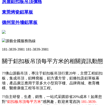
房屋鋁扣板吊頂價格
東莞烤瓷鋁單板
德州室外墻鋁單板
源藝全國服務熱線
181-3839-3981
181-3839-3981
關于鋁扣板吊頂每平方米的相關資訊動態
??佛山源藝吊頂，專注于鋁扣板吊頂行業20年，主營工程鋁扣
板，集成吊頂，鋁蜂窩板，鋁方通方管，鋁條扣及鋁單板幕
墻，產品廣泛應用于眾多大小型寫字樓、品牌商城、教育機
構、醫療康復工程等吊頂工程。
??自主研發，生產，銷售，一站式采購節省20%成本！如果您
對“
鋁扣板吊頂每平方米
”感興趣，歡迎來電咨詢
181-3839-