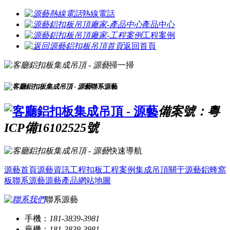
熱線電話
產品中心
工程案例
返回首頁
掃一掃
聯系源藝
備案號：粵
ICP備16102525號
快速導航
源藝首頁
源藝資訊
工程扣板
工程案例
集成吊頂
關于源藝
鋁蜂窩
板
聯系源藝
源藝產品
網站地圖
聯系源藝
手機：
181-3839-3981
座機：
181-3839-3981