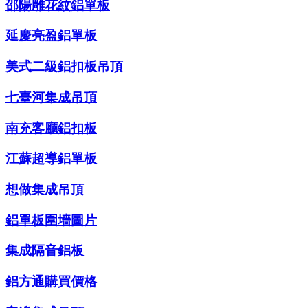
邵陽雕花紋鋁單板
延慶亮盈鋁單板
美式二級鋁扣板吊頂
七臺河集成吊頂
南充客廳鋁扣板
江蘇超導鋁單板
想做集成吊頂
鋁單板圍墻圖片
集成隔音鋁板
鋁方通購買價格