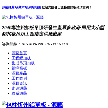
源藝推薦
收藏本站
網站地圖
歡迎光臨佛山源藝鋁扣板吊頂官網！
20年
專注鋁扣板吊頂研發生產
眾多政府·民用大小型
鋁扣板吊頂工程指定供應廠家
咨詢熱線：
181-3839-3981
181-3839-3981
源藝首頁
工程鋁扣板
集成吊頂扣板
鋁蜂窩板
源藝產品
工程案例
源藝資訊
走進源藝
聯系源藝