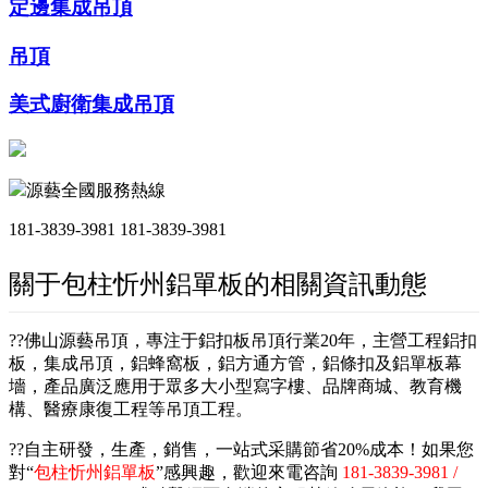
定邊集成吊頂
吊頂
美式廚衛集成吊頂
源藝全國服務熱線
181-3839-3981
181-3839-3981
關于包柱忻州鋁單板的相關資訊動態
??佛山源藝吊頂，專注于鋁扣板吊頂行業20年，主營工程鋁扣
板，集成吊頂，鋁蜂窩板，鋁方通方管，鋁條扣及鋁單板幕
墻，產品廣泛應用于眾多大小型寫字樓、品牌商城、教育機
構、醫療康復工程等吊頂工程。
??自主研發，生產，銷售，一站式采購節省20%成本！如果您
對“
包柱忻州鋁單板
”感興趣，歡迎來電咨詢
181-3839-3981 /