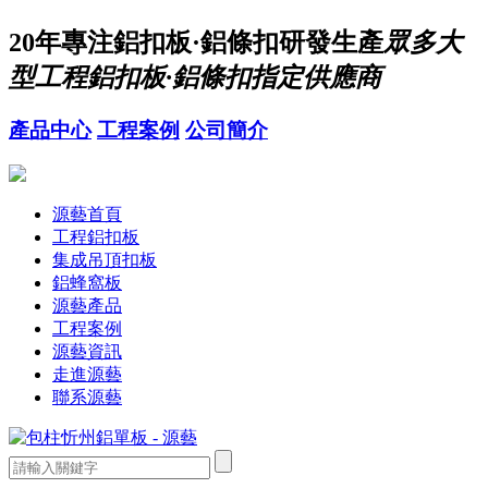
20年
專注鋁扣板·鋁條扣研發生產
眾多大
型工程鋁扣板·鋁條扣指定供應商
產品中心
工程案例
公司簡介
源藝首頁
工程鋁扣板
集成吊頂扣板
鋁蜂窩板
源藝產品
工程案例
源藝資訊
走進源藝
聯系源藝