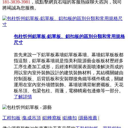
181-3839-3981
，或點擊網頁右端的客服熱線聊天咨詢，我司
將竭誠為您服務。
包柱忻州鋁單板-鋁單板、鋁扣板的區別分類和常用規格
尺寸
首先來說一下鋁單板幕墻鋁單板幕墻、幕墻鋁單板板都
指這類，鋁單板幕墻就是指美利龍源藝金板板材歷經多
工序生產加工成形，后經漆料開展表面噴漆解決而成的
用以室內室外裝飾設計的建筑裝飾材料，其結構關鍵由
控制面板、后背筋板和安裝聯接角鐵等構件構成，關鍵
運用在室內室外墻體裝飾、幕墻玻璃背耐磨襯板、天花
板吊頂、包梁包柱、雨蓬，電梯轎廂包邊條等一部分。
了解詳情
工程扣板
|
集成吊頂
|
鋁蜂窩板
|
鋁條扣
|
源藝推薦
|