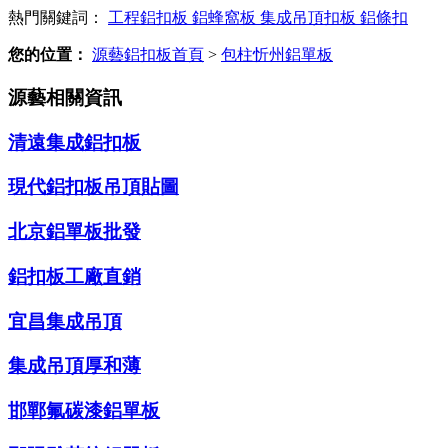
熱門關鍵詞：
工程鋁扣板
鋁蜂窩板
集成吊頂扣板
鋁條扣
您的位置：
源藝鋁扣板首頁
>
包柱忻州鋁單板
源藝相關資訊
清遠集成鋁扣板
現代鋁扣板吊頂貼圖
北京鋁單板批發
鋁扣板工廠直銷
宜昌集成吊頂
集成吊頂厚和薄
邯鄲氟碳漆鋁單板