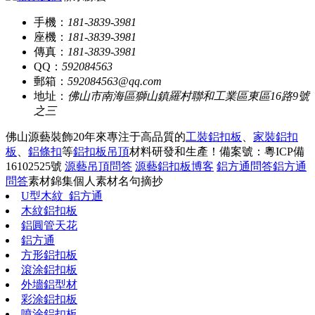
手機：
181-3839-3981
座機：
181-3839-3981
傳真：
181-3839-3981
QQ：
592084563
郵箱：
592084563@qq.com
地址：
佛山市南海區獅山鎮羅村聯和工業區東區16路9號
之三
佛山源藝裝飾20年來專注于高品質的
工裝鋁扣板
、
家裝鋁扣
板
、
鋁條扣
等
鋁扣板吊頂
材料研發和生產！
備案號：粵ICP備
16102525號
源藝吊頂問答
源藝鋁扣板博客
鋁方通問答
鋁方通
問答
素材錦集
個人素材
名句摘抄
U型木紋_鋁方通
木紋鋁扣板
鋁圓管天花
鋁方通
方形鋁扣板
滾涂鋁扣板
外墻鋁型材
彩涂鋁扣板
噴涂鋁扣板