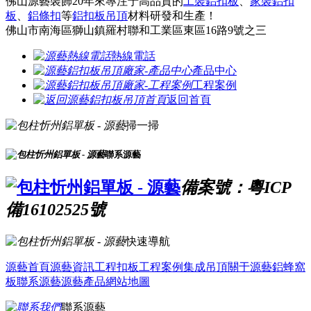
佛山源藝裝飾20年來專注于高品質的
工裝鋁扣板
、
家裝鋁扣
板
、
鋁條扣
等
鋁扣板吊頂
材料研發和生產！
佛山市南海區獅山鎮羅村聯和工業區東區16路9號之三
熱線電話
產品中心
工程案例
返回首頁
掃一掃
聯系源藝
備案號：粵ICP
備16102525號
快速導航
源藝首頁
源藝資訊
工程扣板
工程案例
集成吊頂
關于源藝
鋁蜂窩
板
聯系源藝
源藝產品
網站地圖
聯系源藝