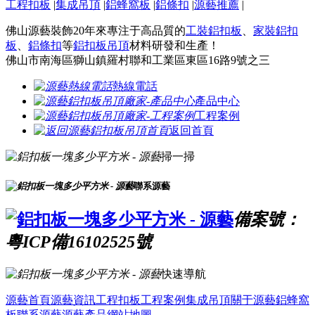
工程扣板
|
集成吊頂
|
鋁蜂窩板
|
鋁條扣
|
源藝推薦
|
佛山源藝裝飾20年來專注于高品質的
工裝鋁扣板
、
家裝鋁扣
板
、
鋁條扣
等
鋁扣板吊頂
材料研發和生產！
佛山市南海區獅山鎮羅村聯和工業區東區16路9號之三
熱線電話
產品中心
工程案例
返回首頁
掃一掃
聯系源藝
備案號：
粵ICP備16102525號
快速導航
源藝首頁
源藝資訊
工程扣板
工程案例
集成吊頂
關于源藝
鋁蜂窩
板
聯系源藝
源藝產品
網站地圖