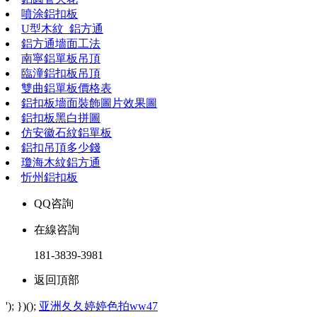
噴涂鋁扣板
U型木紋_鋁方通
鋁方通墻面工法
南寧鋁單板吊頂
臨潼鋁扣板吊頂
雙曲鋁單板價格表
鋁扣板墻面裝飾圖片效果圖
鋁扣板黑白拼圖
仿安徽石紋鋁單板
鋁扣吊頂多少錢
瓊海木紋鋁方通
忻州鋁扣板
QQ咨詢
在線咨詢
181-3839-3981
返回頂部
'); })();
亚洲夂夂婷婷色拍ww47