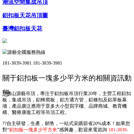
潮流空間集成吊頂
鋁扣板天花吊頂圖
臺灣鋁扣板天花
源藝全國服務熱線
181-3839-3981
181-3839-3981
關于鋁扣板一塊多少平方米的相關資訊動
態
??佛山源藝吊頂，專注于鋁扣板吊頂行業20年，主營工程鋁扣
板，集成吊頂，鋁蜂窩板，鋁方通方管，鋁條扣及鋁單板幕
墻，產品廣泛應用于眾多大小型寫字樓、品牌商城、教育機
構、醫療康復工程等吊頂工程。
??自主研發，生產，銷售，一站式采購節省20%成本！如果您
對“
鋁扣板一塊多少平方米
”感興趣，歡迎來電咨詢
181-3839-