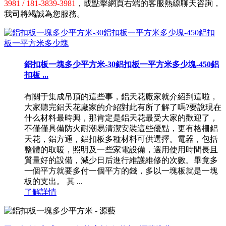
3981 / 181-3839-3981
，或點擊網頁右端的客服熱線聊天咨詢，
我司將竭誠為您服務。
鋁扣板一塊多少平方米-30鋁扣板一平方米多少塊-450鋁
扣板 ...
有關于集成吊頂的這些事，鋁天花廠家就介紹到這啦，
大家聽完鋁天花廠家的介紹對此有所了解了嗎?要說現在
什么材料最時興，那肯定是鋁天花最受大家的歡迎了，
不僅僅具備防火耐潮易清潔安裝這些優點，更有格柵鋁
天花，鋁方通，鋁扣板多種材料可供選擇。電器，包括
整體的取暖，照明及一些家電設備，選用使用時間長且
質量好的設備，減少日后進行維護維修的次數。畢竟多
一個平方就要多付一個平方的錢，多以一塊板就是一塊
板的支出。 其 ...
了解詳情