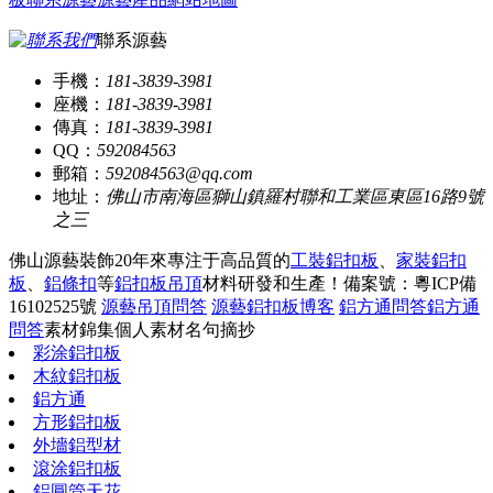
聯系源藝
手機：
181-3839-3981
座機：
181-3839-3981
傳真：
181-3839-3981
QQ：
592084563
郵箱：
592084563@qq.com
地址：
佛山市南海區獅山鎮羅村聯和工業區東區16路9號
之三
佛山源藝裝飾20年來專注于高品質的
工裝鋁扣板
、
家裝鋁扣
板
、
鋁條扣
等
鋁扣板吊頂
材料研發和生產！
備案號：粵ICP備
16102525號
源藝吊頂問答
源藝鋁扣板博客
鋁方通問答
鋁方通
問答
素材錦集
個人素材
名句摘抄
彩涂鋁扣板
木紋鋁扣板
鋁方通
方形鋁扣板
外墻鋁型材
滾涂鋁扣板
鋁圓管天花