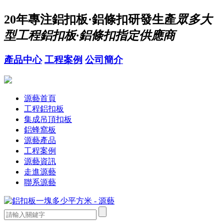
20年
專注鋁扣板·鋁條扣研發生產
眾多大
型工程鋁扣板·鋁條扣指定供應商
產品中心
工程案例
公司簡介
源藝首頁
工程鋁扣板
集成吊頂扣板
鋁蜂窩板
源藝產品
工程案例
源藝資訊
走進源藝
聯系源藝