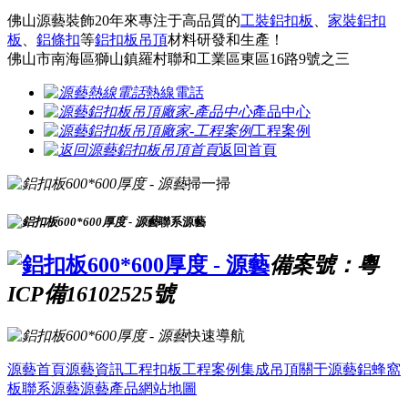
佛山源藝裝飾20年來專注于高品質的
工裝鋁扣板
、
家裝鋁扣
板
、
鋁條扣
等
鋁扣板吊頂
材料研發和生產！
佛山市南海區獅山鎮羅村聯和工業區東區16路9號之三
熱線電話
產品中心
工程案例
返回首頁
掃一掃
聯系源藝
備案號：粵
ICP備16102525號
快速導航
源藝首頁
源藝資訊
工程扣板
工程案例
集成吊頂
關于源藝
鋁蜂窩
板
聯系源藝
源藝產品
網站地圖