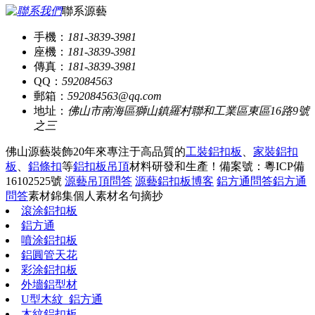
聯系源藝
手機：
181-3839-3981
座機：
181-3839-3981
傳真：
181-3839-3981
QQ：
592084563
郵箱：
592084563@qq.com
地址：
佛山市南海區獅山鎮羅村聯和工業區東區16路9號
之三
佛山源藝裝飾20年來專注于高品質的
工裝鋁扣板
、
家裝鋁扣
板
、
鋁條扣
等
鋁扣板吊頂
材料研發和生產！
備案號：粵ICP備
16102525號
源藝吊頂問答
源藝鋁扣板博客
鋁方通問答
鋁方通
問答
素材錦集
個人素材
名句摘抄
滾涂鋁扣板
鋁方通
噴涂鋁扣板
鋁圓管天花
彩涂鋁扣板
外墻鋁型材
U型木紋_鋁方通
木紋鋁扣板