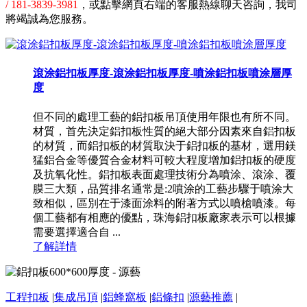
/ 181-3839-3981
，或點擊網頁右端的客服熱線聊天咨詢，我司
將竭誠為您服務。
滾涂鋁扣板厚度-滾涂鋁扣板厚度-噴涂鋁扣板噴涂層厚
度
但不同的處理工藝的鋁扣板吊頂使用年限也有所不同。
材質，首先決定鋁扣板性質的絕大部分因素來自鋁扣板
的材質，而鋁扣板的材質取決于鋁扣板的基材，選用鎂
猛鋁合金等優質合金材料可較大程度增加鋁扣板的硬度
及抗氧化性。鋁扣板表面處理技術分為噴涂、滾涂、覆
膜三大類，品質排名通常是:2噴涂的工藝步驟于噴涂大
致相似，區別在于漆面涂料的附著方式以噴槍噴漆。每
個工藝都有相應的優點，珠海鋁扣板廠家表示可以根據
需要選擇適合自 ...
了解詳情
工程扣板
|
集成吊頂
|
鋁蜂窩板
|
鋁條扣
|
源藝推薦
|