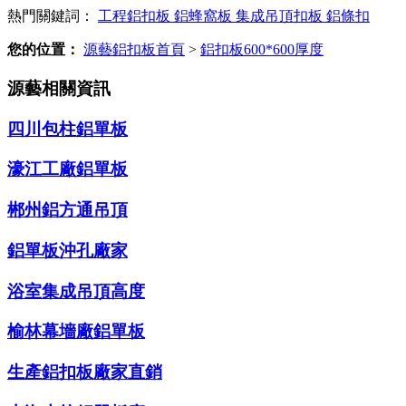
熱門關鍵詞：
工程鋁扣板
鋁蜂窩板
集成吊頂扣板
鋁條扣
您的位置：
源藝鋁扣板首頁
>
鋁扣板600*600厚度
源藝相關資訊
四川包柱鋁單板
濠江工廠鋁單板
郴州鋁方通吊頂
鋁單板沖孔廠家
浴室集成吊頂高度
榆林幕墻廠鋁單板
生產鋁扣板廠家直銷