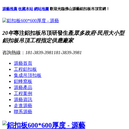
源藝推薦
收藏本站
網站地圖
歡迎光臨佛山源藝鋁扣板吊頂官網！
20年
專注鋁扣板吊頂研發生產
眾多政府·民用大小型
鋁扣板吊頂工程指定供應廠家
咨詢熱線：
181-3839-3981
181-3839-3981
源藝首頁
工程鋁扣板
集成吊頂扣板
鋁蜂窩板
源藝產品
工程案例
源藝資訊
走進源藝
聯系源藝