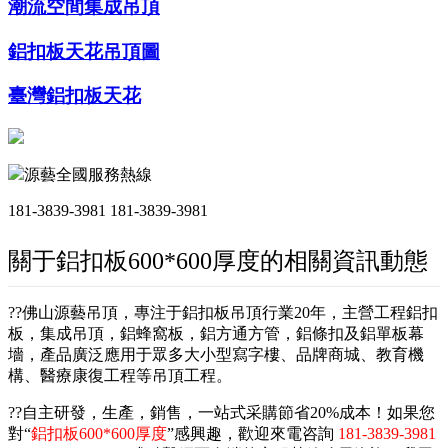
潮流空間集成吊頂
鋁扣板天花吊頂圖
臺灣鋁扣板天花
源藝全國服務熱線
181-3839-3981
181-3839-3981
關于鋁扣板600*600厚度的相關資訊動態
??佛山源藝吊頂，專注于鋁扣板吊頂行業20年，主營工程鋁扣
板，集成吊頂，鋁蜂窩板，鋁方通方管，鋁條扣及鋁單板幕
墻，產品廣泛應用于眾多大小型寫字樓、品牌商城、教育機
構、醫療康復工程等吊頂工程。
??自主研發，生產，銷售，一站式采購節省20%成本！如果您
對“
鋁扣板600*600厚度
”感興趣，歡迎來電咨詢
181-3839-3981