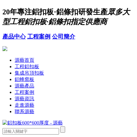
20年
專注鋁扣板·鋁條扣研發生產
眾多大
型工程鋁扣板·鋁條扣指定供應商
產品中心
工程案例
公司簡介
源藝首頁
工程鋁扣板
集成吊頂扣板
鋁蜂窩板
源藝產品
工程案例
源藝資訊
走進源藝
聯系源藝