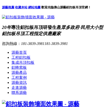
源藝推薦
收藏本站
網站地圖
歡迎光臨佛山源藝鋁扣板吊頂官網！
20年
專注鋁扣板吊頂研發生產
眾多政府·民用大小型
鋁扣板吊頂工程指定供應廠家
咨詢熱線：
181-3839-3981
181-3839-3981
源藝首頁
工程鋁扣板
集成吊頂扣板
鋁蜂窩板
源藝產品
工程案例
源藝資訊
走進源藝
聯系源藝