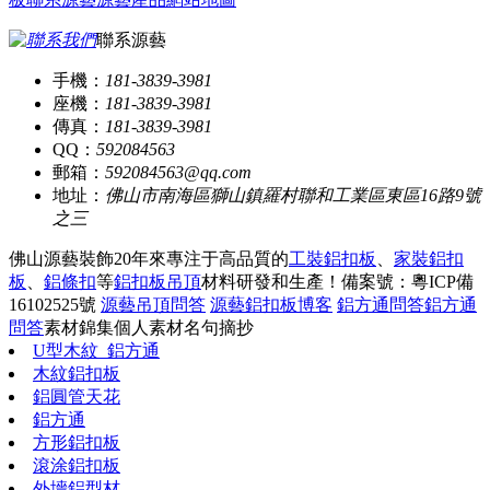
聯系源藝
手機：
181-3839-3981
座機：
181-3839-3981
傳真：
181-3839-3981
QQ：
592084563
郵箱：
592084563@qq.com
地址：
佛山市南海區獅山鎮羅村聯和工業區東區16路9號
之三
佛山源藝裝飾20年來專注于高品質的
工裝鋁扣板
、
家裝鋁扣
板
、
鋁條扣
等
鋁扣板吊頂
材料研發和生產！
備案號：粵ICP備
16102525號
源藝吊頂問答
源藝鋁扣板博客
鋁方通問答
鋁方通
問答
素材錦集
個人素材
名句摘抄
U型木紋_鋁方通
木紋鋁扣板
鋁圓管天花
鋁方通
方形鋁扣板
滾涂鋁扣板
外墻鋁型材