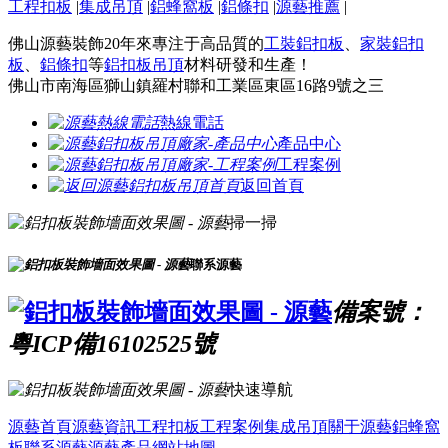
工程扣板
|
集成吊頂
|
鋁蜂窩板
|
鋁條扣
|
源藝推薦
|
佛山源藝裝飾20年來專注于高品質的
工裝鋁扣板
、
家裝鋁扣
板
、
鋁條扣
等
鋁扣板吊頂
材料研發和生產！
佛山市南海區獅山鎮羅村聯和工業區東區16路9號之三
熱線電話
產品中心
工程案例
返回首頁
掃一掃
聯系源藝
備案號：
粵ICP備16102525號
快速導航
源藝首頁
源藝資訊
工程扣板
工程案例
集成吊頂
關于源藝
鋁蜂窩
板
聯系源藝
源藝產品
網站地圖