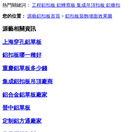
熱門關鍵詞：
工程鋁扣板
鋁蜂窩板
集成吊頂扣板
鋁條扣
您的位置：
源藝鋁扣板首頁
>
鋁扣板裝飾墻面效果圖
源藝相關資訊
上海穿孔鋁單板
鋁扣板哪一種好
重慶鋁單板多少錢
集成鋁扣板吊頂廠商
鋁合金鋁單板廠家
晉中鋁單板
定制鋁方通廠家