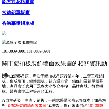
鋁方通花格廠家
常德鋁單板廠
香港幕墻鋁單板
源藝全國服務熱線
181-3839-3981
181-3839-3981
關于鋁扣板裝飾墻面效果圖的相關資訊動
態
??佛山源藝吊頂，專注于鋁扣板吊頂行業20年，主營工程鋁扣
板，集成吊頂，鋁蜂窩板，鋁方通方管，鋁條扣及鋁單板幕
墻，產品廣泛應用于眾多大小型寫字樓、品牌商城、教育機
構、醫療康復工程等吊頂工程。
??自主研發，生產，銷售，一站式采購節省20%成本！如果您
對“
鋁扣板裝飾墻面效果圖
”感興趣，歡迎來電咨詢
181-3839-