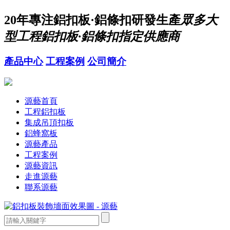
20年
專注鋁扣板·鋁條扣研發生產
眾多大
型工程鋁扣板·鋁條扣指定供應商
產品中心
工程案例
公司簡介
源藝首頁
工程鋁扣板
集成吊頂扣板
鋁蜂窩板
源藝產品
工程案例
源藝資訊
走進源藝
聯系源藝