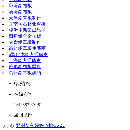
彩涂鋁扣板
噴涂鋁扣板
天津鋁單板制作
云南仿石材鋁單板
臨沂生態集成吊頂
廚房鋁合金扣板
太倉鋁單板制作
衢州鋁單板生產商
u型鋁木鋁方通廠家
上海鋁方通廠家
條形鋁扣板厚度
惠州鋁單板源頭
QQ咨詢
在線咨詢
181-3839-3981
返回頂部
'); })();
亚洲夂夂婷婷色拍ww47