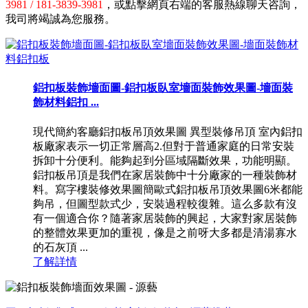
3981 / 181-3839-3981
，或點擊網頁右端的客服熱線聊天咨詢，
我司將竭誠為您服務。
鋁扣板裝飾墻面圖-鋁扣板臥室墻面裝飾效果圖-墻面裝
飾材料鋁扣 ...
現代簡約客廳鋁扣板吊頂效果圖 異型裝修吊頂 室內鋁扣
板廠家表示一切正常層高2.但對于普通家庭的日常安裝
拆卸十分便利。能夠起到分區域隔斷效果，功能明顯。
鋁扣板吊頂是我們在家居裝飾中十分廠家的一種裝飾材
料。寫字樓裝修效果圖簡歐式鋁扣板吊頂效果圖6米都能
夠吊，但圖型款式少，安裝過程較復雜。這么多款有沒
有一個適合你？隨著家居裝飾的興起，大家對家居裝飾
的整體效果更加的重視，像是之前呀大多都是清湯寡水
的石灰頂 ...
了解詳情