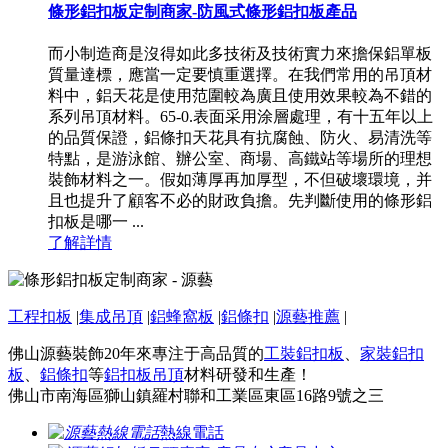
條形鋁扣板定制商家-防風式條形鋁扣板產品
而小制造商是沒得如此多技術及技術實力來擔保鋁單板
質量達標，應當一定要慎重選擇。在我們常用的吊頂材
料中，鋁天花是使用范圍較為廣且使用效果較為不錯的
系列吊頂材料。65-0.表面采用涂層處理，有十五年以上
的品質保證，鋁條扣天花具有抗腐蝕、防火、易清洗等
特點，是游泳館、辦公室、商場、高鐵站等場所的理想
裝飾材料之一。假如薄厚再加厚型，不但破壞環境，并
且也提升了顧客不必的財政負擔。先判斷使用的條形鋁
扣板是哪一 ...
了解詳情
工程扣板
|
集成吊頂
|
鋁蜂窩板
|
鋁條扣
|
源藝推薦
|
佛山源藝裝飾20年來專注于高品質的
工裝鋁扣板
、
家裝鋁扣
板
、
鋁條扣
等
鋁扣板吊頂
材料研發和生產！
佛山市南海區獅山鎮羅村聯和工業區東區16路9號之三
熱線電話