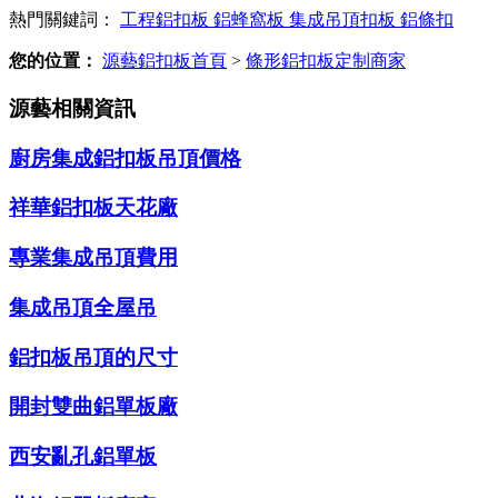
熱門關鍵詞：
工程鋁扣板
鋁蜂窩板
集成吊頂扣板
鋁條扣
您的位置：
源藝鋁扣板首頁
>
條形鋁扣板定制商家
源藝相關資訊
廚房集成鋁扣板吊頂價格
祥華鋁扣板天花廠
專業集成吊頂費用
集成吊頂全屋吊
鋁扣板吊頂的尺寸
開封雙曲鋁單板廠
西安亂孔鋁單板