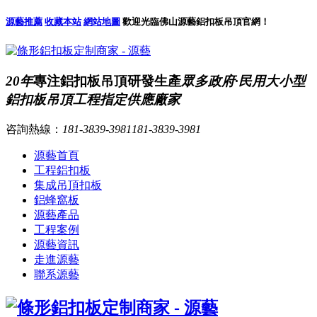
源藝推薦
收藏本站
網站地圖
歡迎光臨佛山源藝鋁扣板吊頂官網！
20年
專注鋁扣板吊頂研發生產
眾多政府·民用大小型
鋁扣板吊頂工程指定供應廠家
咨詢熱線：
181-3839-3981
181-3839-3981
源藝首頁
工程鋁扣板
集成吊頂扣板
鋁蜂窩板
源藝產品
工程案例
源藝資訊
走進源藝
聯系源藝