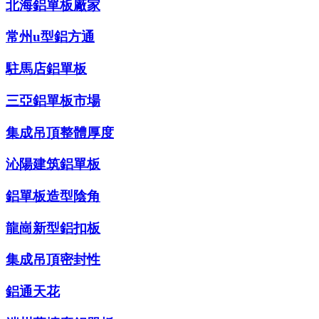
北海鋁單板廠家
常州u型鋁方通
駐馬店鋁單板
三亞鋁單板市場
集成吊頂整體厚度
沁陽建筑鋁單板
鋁單板造型陰角
龍崗新型鋁扣板
集成吊頂密封性
鋁通天花