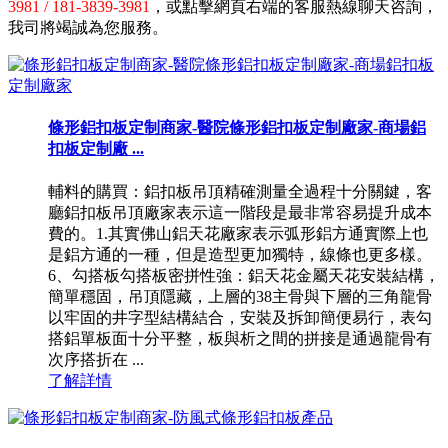
3981 / 181-3839-3981
，或點擊網頁右端的客服熱線聊天咨詢，
我司將竭誠為您服務。
條形鋁扣板定制商家-醫院條形鋁扣板定制廠家-商場鋁
扣板定制廠 ...
輔料的購買：鋁扣板吊頂精確測量全過程十分關鍵，客
廳鋁扣板吊頂廠家表示這一階段是最非常容易提升成本
費的。1.其實佛山鋁天花廠家表示弧形鋁方通實際上也
是鋁方通的一種，但是造型更加獨特，線條也更多樣。
6、勾搭板勾搭板密拼性強：鋁天花金屬天花安裝結構，
簡單穩固，吊頂隱藏，上層的38主骨與下層的三角龍骨
以牢固的井字型結構結合，安裝及拆卸簡便易行，表勾
搭鋁單板面十分平整，板與析之間的拼接是通過龍骨有
次序搭折在 ...
了解詳情