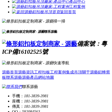
產品中心
工程案例
返回首頁
掃一掃
聯系源藝
備案號：粵
ICP備16102525號
快速導航
源藝首頁
源藝資訊
工程扣板
工程案例
集成吊頂
關于源藝
鋁蜂窩
板
聯系源藝
源藝產品
網站地圖
聯系源藝
手機：
181-3839-3981
座機：
181-3839-3981
傳真：
181-3839-3981
QQ：
592084563