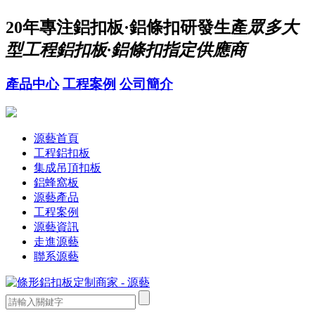
20年
專注鋁扣板·鋁條扣研發生產
眾多大
型工程鋁扣板·鋁條扣指定供應商
產品中心
工程案例
公司簡介
源藝首頁
工程鋁扣板
集成吊頂扣板
鋁蜂窩板
源藝產品
工程案例
源藝資訊
走進源藝
聯系源藝