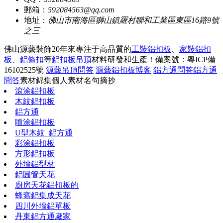
郵箱：
592084563@qq.com
地址：
佛山市南海區獅山鎮羅村聯和工業區東區16路9號
之三
佛山源藝裝飾20年來專注于高品質的
工裝鋁扣板
、
家裝鋁扣
板
、
鋁條扣
等
鋁扣板吊頂
材料研發和生產！
備案號：粵ICP備
16102525號
源藝吊頂問答
源藝鋁扣板博客
鋁方通問答
鋁方通
問答
素材錦集
個人素材
名句摘抄
滾涂鋁扣板
木紋鋁扣板
鋁方通
噴涂鋁扣板
U型木紋_鋁方通
彩涂鋁扣板
方形鋁扣板
外墻鋁型材
鋁圓管天花
廚房天花鋁扣板的
蜂窩鋁集成天花
四川外墻鋁單板
丹東鋁方通廠家