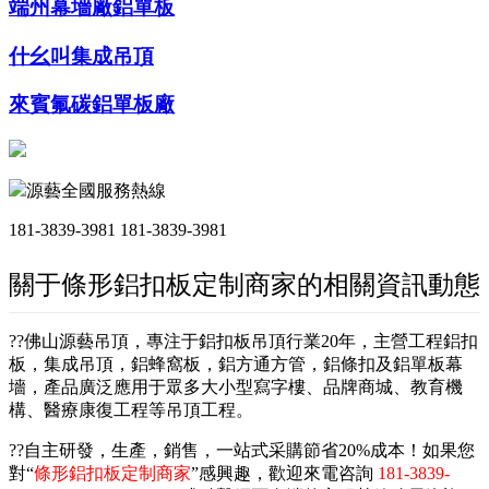
端州幕墻廠鋁單板
什幺叫集成吊頂
來賓氟碳鋁單板廠
源藝全國服務熱線
181-3839-3981
181-3839-3981
關于條形鋁扣板定制商家的相關資訊動態
??佛山源藝吊頂，專注于鋁扣板吊頂行業20年，主營工程鋁扣
板，集成吊頂，鋁蜂窩板，鋁方通方管，鋁條扣及鋁單板幕
墻，產品廣泛應用于眾多大小型寫字樓、品牌商城、教育機
構、醫療康復工程等吊頂工程。
??自主研發，生產，銷售，一站式采購節省20%成本！如果您
對“
條形鋁扣板定制商家
”感興趣，歡迎來電咨詢
181-3839-