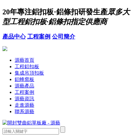
20年
專注鋁扣板·鋁條扣研發生產
眾多大
型工程鋁扣板·鋁條扣指定供應商
產品中心
工程案例
公司簡介
源藝首頁
工程鋁扣板
集成吊頂扣板
鋁蜂窩板
源藝產品
工程案例
源藝資訊
走進源藝
聯系源藝