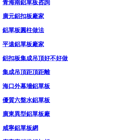
青海南鋁單板咨詢
廣元鋁扣板廠家
鋁單板圓柱做法
平遠鋁單板廠家
鋁扣板集成吊頂好不好做
集成吊頂距頂距離
海口外幕墻鋁單板
優質六盤水鋁單板
廣東異型鋁單板廠
咸寧鋁單板網