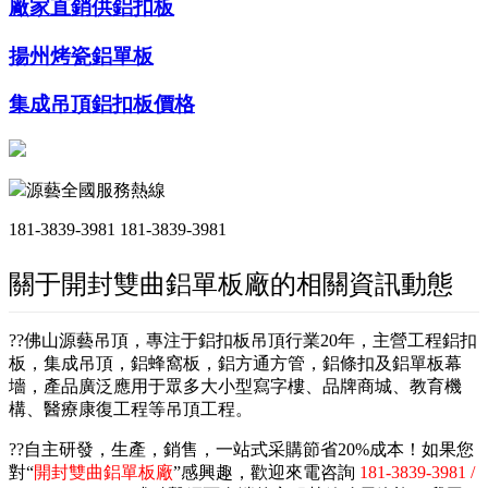
廠家直銷供鋁扣板
揚州烤瓷鋁單板
集成吊頂鋁扣板價格
源藝全國服務熱線
181-3839-3981
181-3839-3981
關于開封雙曲鋁單板廠的相關資訊動態
??佛山源藝吊頂，專注于鋁扣板吊頂行業20年，主營工程鋁扣
板，集成吊頂，鋁蜂窩板，鋁方通方管，鋁條扣及鋁單板幕
墻，產品廣泛應用于眾多大小型寫字樓、品牌商城、教育機
構、醫療康復工程等吊頂工程。
??自主研發，生產，銷售，一站式采購節省20%成本！如果您
對“
開封雙曲鋁單板廠
”感興趣，歡迎來電咨詢
181-3839-3981 /