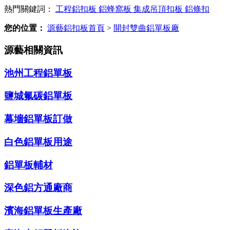
熱門關鍵詞：
工程鋁扣板
鋁蜂窩板
集成吊頂扣板
鋁條扣
您的位置：
源藝鋁扣板首頁
>
開封雙曲鋁單板廠
源藝相關資訊
池州工程鋁單板
鹽城氟碳鋁單板
幕墻鋁單板訂做
白色鋁單板用途
鋁單板輔材
深色鋁方通廠商
濱海鋁單板生產廠