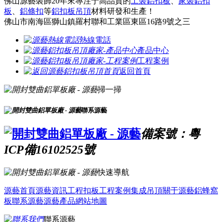
佛山源藝裝飾20年來專注于高品質的
工裝鋁扣板
、
家裝鋁扣
板
、
鋁條扣
等
鋁扣板吊頂
材料研發和生產！
佛山市南海區獅山鎮羅村聯和工業區東區16路9號之三
熱線電話
產品中心
工程案例
返回首頁
掃一掃
聯系源藝
備案號：粵
ICP備16102525號
快速導航
源藝首頁
源藝資訊
工程扣板
工程案例
集成吊頂
關于源藝
鋁蜂窩
板
聯系源藝
源藝產品
網站地圖
聯系源藝