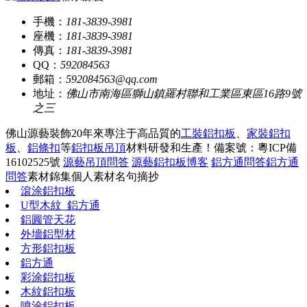
手機：
181-3839-3981
座機：
181-3839-3981
傳真：
181-3839-3981
QQ：
592084563
郵箱：
592084563@qq.com
地址：
佛山市南海區獅山鎮羅村聯和工業區東區16路9號
之三
佛山源藝裝飾20年來專注于高品質的
工裝鋁扣板
、
家裝鋁扣
板
、
鋁條扣
等
鋁扣板吊頂
材料研發和生產！
備案號：粵ICP備
16102525號
源藝吊頂問答
源藝鋁扣板博客
鋁方通問答
鋁方通
問答
素材錦集
個人素材
名句摘抄
滾涂鋁扣板
U型木紋_鋁方通
鋁圓管天花
外墻鋁型材
方形鋁扣板
鋁方通
彩涂鋁扣板
木紋鋁扣板
噴涂鋁扣板