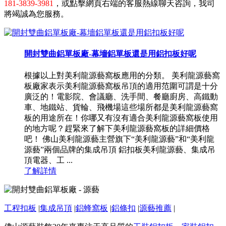
181-3839-3981
，或點擊網頁右端的客服熱線聊天咨詢，我司
將竭誠為您服務。
開封雙曲鋁單板廠-幕墻鋁單板還是用鋁扣板好呢
根據以上對美利龍源藝窩板應用的分類。 美利龍源藝窩
板廠家表示美利龍源藝窩板吊頂的適用范圍可謂是十分
廣泛的！電影院、會議廳、洗手間、餐廳廚房、高鐵動
車、地鐵站、貨輪、飛機場這些場所都是美利龍源藝窩
板的用途所在！你哪又有沒有適合美利龍源藝窩板使用
的地方呢？趕緊來了解下美利龍源藝窩板的詳細價格
吧！ 佛山美利龍源藝主營旗下“美利龍源藝”和“美利龍
源藝”兩個品牌的集成吊頂 鋁扣板美利龍源藝、集成吊
頂電器、工 ...
了解詳情
工程扣板
|
集成吊頂
|
鋁蜂窩板
|
鋁條扣
|
源藝推薦
|