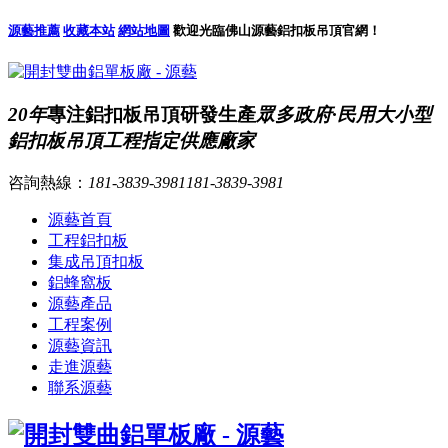
源藝推薦
收藏本站
網站地圖
歡迎光臨佛山源藝鋁扣板吊頂官網！
20年
專注鋁扣板吊頂研發生產
眾多政府·民用大小型
鋁扣板吊頂工程指定供應廠家
咨詢熱線：
181-3839-3981
181-3839-3981
源藝首頁
工程鋁扣板
集成吊頂扣板
鋁蜂窩板
源藝產品
工程案例
源藝資訊
走進源藝
聯系源藝