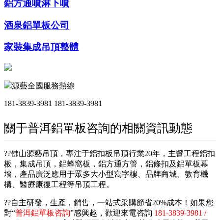
鋁方通噴淋下噴
酒泉鋁單板公司
家裝集成吊頂整體
源藝全國服務熱線
181-3839-3981
181-3839-3981
關于普洱鋁單板咨詢的相關資訊動態
??佛山源藝吊頂，專注于鋁扣板吊頂行業20年，主營工程鋁扣
板，集成吊頂，鋁蜂窩板，鋁方通方管，鋁條扣及鋁單板幕
墻，產品廣泛應用于眾多大小型寫字樓、品牌商城、教育機
構、醫療康復工程等吊頂工程。
??自主研發，生產，銷售，一站式采購節省20%成本！如果您
對“
普洱鋁單板咨詢
”感興趣，歡迎來電咨詢
181-3839-3981 /