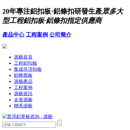
20年
專注鋁扣板·鋁條扣研發生產
眾多大
型工程鋁扣板·鋁條扣指定供應商
產品中心
工程案例
公司簡介
源藝首頁
工程鋁扣板
集成吊頂扣板
鋁蜂窩板
源藝產品
工程案例
源藝資訊
走進源藝
聯系源藝