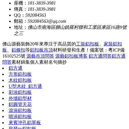
座機：
181-3839-3981
傳真：
181-3839-3981
QQ：
592084563
郵箱：
592084563@qq.com
地址：
佛山市南海區獅山鎮羅村聯和工業區東區16路9號
之三
佛山源藝裝飾20年來專注于高品質的
工裝鋁扣板
、
家裝鋁扣
板
、
鋁條扣
等
鋁扣板吊頂
材料研發和生產！
備案號：粵ICP備
16102525號
源藝吊頂問答
源藝鋁扣板博客
鋁方通問答
鋁方通
問答
素材錦集
個人素材
名句摘抄
鋁方通
方形鋁扣板
木紋鋁扣板
U型木紋_鋁方通
彩涂鋁扣板
外墻鋁型材
鋁圓管天花
滾涂鋁扣板
噴涂鋁扣板
來賓沖孔鋁單板
批發pv鋁扣板