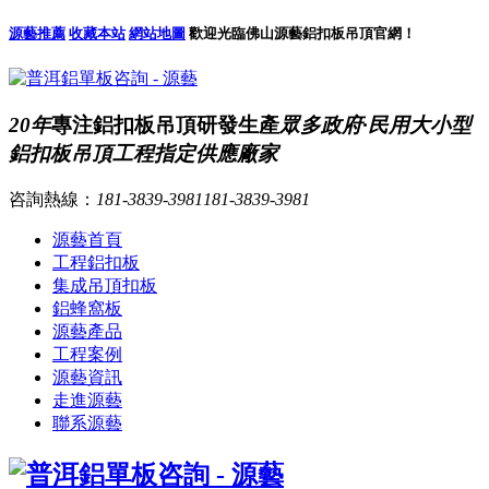
源藝推薦
收藏本站
網站地圖
歡迎光臨佛山源藝鋁扣板吊頂官網！
20年
專注鋁扣板吊頂研發生產
眾多政府·民用大小型
鋁扣板吊頂工程指定供應廠家
咨詢熱線：
181-3839-3981
181-3839-3981
源藝首頁
工程鋁扣板
集成吊頂扣板
鋁蜂窩板
源藝產品
工程案例
源藝資訊
走進源藝
聯系源藝