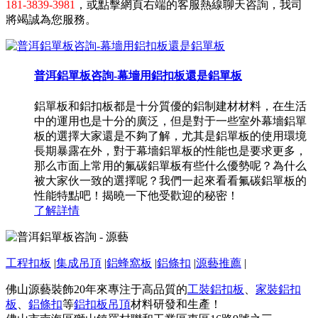
181-3839-3981
，或點擊網頁右端的客服熱線聊天咨詢，我司
將竭誠為您服務。
普洱鋁單板咨詢-幕墻用鋁扣板還是鋁單板
鋁單板和鋁扣板都是十分質優的鋁制建材材料，在生活
中的運用也是十分的廣泛，但是對于一些室外幕墻鋁單
板的選擇大家還是不夠了解，尤其是鋁單板的使用環境
長期暴露在外，對于幕墻鋁單板的性能也是要求更多，
那么市面上常用的氟碳鋁單板有些什么優勢呢？為什么
被大家伙一致的選擇呢？我們一起來看看氟碳鋁單板的
性能特點吧！揭曉一下他受歡迎的秘密！
了解詳情
工程扣板
|
集成吊頂
|
鋁蜂窩板
|
鋁條扣
|
源藝推薦
|
佛山源藝裝飾20年來專注于高品質的
工裝鋁扣板
、
家裝鋁扣
板
、
鋁條扣
等
鋁扣板吊頂
材料研發和生產！