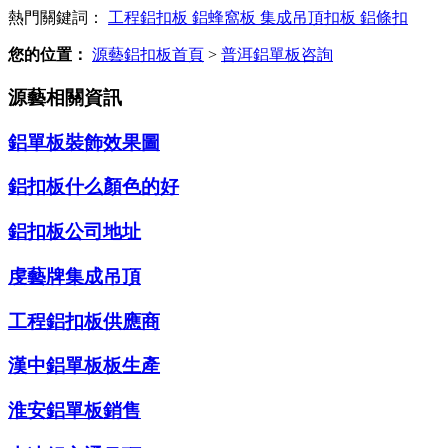
熱門關鍵詞：
工程鋁扣板
鋁蜂窩板
集成吊頂扣板
鋁條扣
您的位置：
源藝鋁扣板首頁
>
普洱鋁單板咨詢
源藝相關資訊
鋁單板裝飾效果圖
鋁扣板什么顏色的好
鋁扣板公司地址
虔藝牌集成吊頂
工程鋁扣板供應商
漢中鋁單板板生產
淮安鋁單板銷售