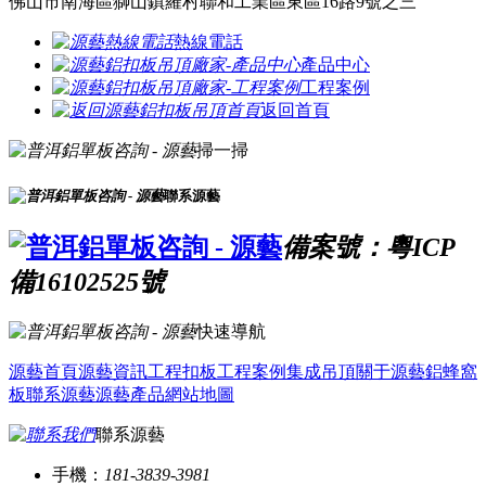
佛山市南海區獅山鎮羅村聯和工業區東區16路9號之三
熱線電話
產品中心
工程案例
返回首頁
掃一掃
聯系源藝
備案號：粵ICP
備16102525號
快速導航
源藝首頁
源藝資訊
工程扣板
工程案例
集成吊頂
關于源藝
鋁蜂窩
板
聯系源藝
源藝產品
網站地圖
聯系源藝
手機：
181-3839-3981