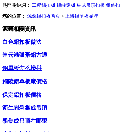
熱門關鍵詞：
工程鋁扣板
鋁蜂窩板
集成吊頂扣板
鋁條扣
您的位置：
源藝鋁扣板首頁
>
上海鋁單板品牌
源藝相關資訊
白色鋁扣板做法
連云港弧形鋁方通
鋁單板怎么樣拼
銅陵鋁單板廠價格
保定鋁扣板價格
衛生間斜集成吊頂
學集成吊頂在哪學