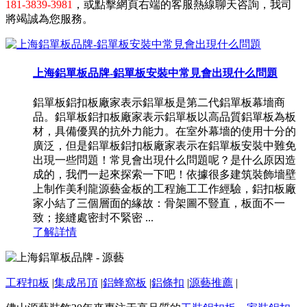
181-3839-3981
，或點擊網頁右端的客服熱線聊天咨詢，我司
將竭誠為您服務。
上海鋁單板品牌-鋁單板安裝中常見會出現什么問題
鋁單板鋁扣板廠家表示鋁單板是第二代鋁單板幕墻商
品。鋁單板鋁扣板廠家表示鋁單板以高品質鋁單板為板
材，具備優異的抗外力能力。在室外幕墻的使用十分的
廣泛，但是鋁單板鋁扣板廠家表示在鋁單板安裝中難免
出現一些問題！常見會出現什么問題呢？是什么原因造
成的，我們一起來探索一下吧！依據很多建筑裝飾墻壁
上制作美利龍源藝金板的工程施工工作經驗，鋁扣板廠
家小結了三個層面的緣故：骨架圖不豎直，板面不一
致；接縫處密封不緊密 ...
了解詳情
工程扣板
|
集成吊頂
|
鋁蜂窩板
|
鋁條扣
|
源藝推薦
|