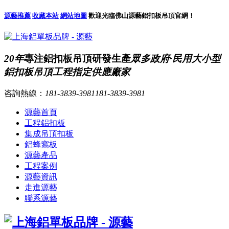
源藝推薦
收藏本站
網站地圖
歡迎光臨佛山源藝鋁扣板吊頂官網！
20年
專注鋁扣板吊頂研發生產
眾多政府·民用大小型
鋁扣板吊頂工程指定供應廠家
咨詢熱線：
181-3839-3981
181-3839-3981
源藝首頁
工程鋁扣板
集成吊頂扣板
鋁蜂窩板
源藝產品
工程案例
源藝資訊
走進源藝
聯系源藝