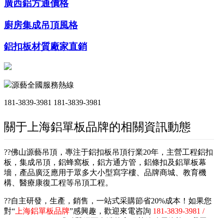
廣西鋁方通價格
廚房集成吊頂風格
鋁扣板材質廠家直銷
源藝全國服務熱線
181-3839-3981
181-3839-3981
關于上海鋁單板品牌的相關資訊動態
??佛山源藝吊頂，專注于鋁扣板吊頂行業20年，主營工程鋁扣
板，集成吊頂，鋁蜂窩板，鋁方通方管，鋁條扣及鋁單板幕
墻，產品廣泛應用于眾多大小型寫字樓、品牌商城、教育機
構、醫療康復工程等吊頂工程。
??自主研發，生產，銷售，一站式采購節省20%成本！如果您
對“
上海鋁單板品牌
”感興趣，歡迎來電咨詢
181-3839-3981 /