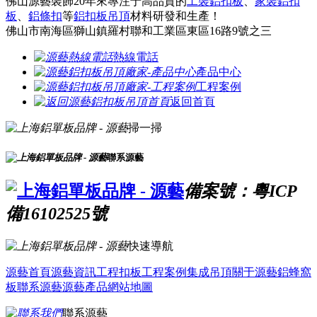
佛山源藝裝飾20年來專注于高品質的
工裝鋁扣板
、
家裝鋁扣
板
、
鋁條扣
等
鋁扣板吊頂
材料研發和生產！
佛山市南海區獅山鎮羅村聯和工業區東區16路9號之三
熱線電話
產品中心
工程案例
返回首頁
掃一掃
聯系源藝
備案號：粵ICP
備16102525號
快速導航
源藝首頁
源藝資訊
工程扣板
工程案例
集成吊頂
關于源藝
鋁蜂窩
板
聯系源藝
源藝產品
網站地圖
聯系源藝