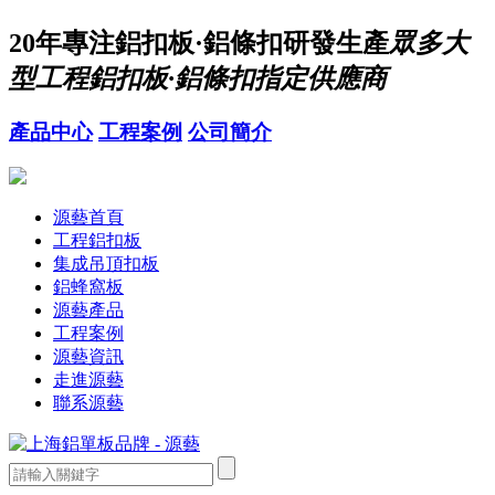
20年
專注鋁扣板·鋁條扣研發生產
眾多大
型工程鋁扣板·鋁條扣指定供應商
產品中心
工程案例
公司簡介
源藝首頁
工程鋁扣板
集成吊頂扣板
鋁蜂窩板
源藝產品
工程案例
源藝資訊
走進源藝
聯系源藝