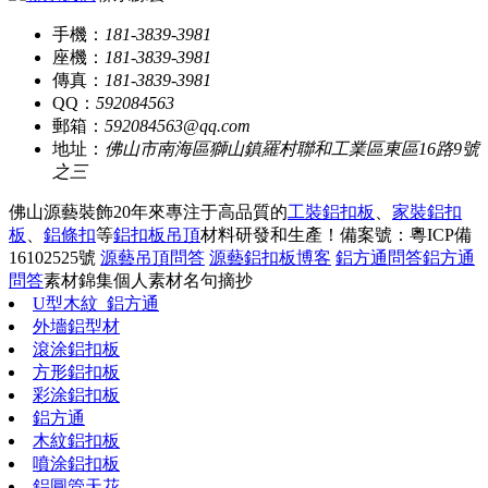
手機：
181-3839-3981
座機：
181-3839-3981
傳真：
181-3839-3981
QQ：
592084563
郵箱：
592084563@qq.com
地址：
佛山市南海區獅山鎮羅村聯和工業區東區16路9號
之三
佛山源藝裝飾20年來專注于高品質的
工裝鋁扣板
、
家裝鋁扣
板
、
鋁條扣
等
鋁扣板吊頂
材料研發和生產！
備案號：粵ICP備
16102525號
源藝吊頂問答
源藝鋁扣板博客
鋁方通問答
鋁方通
問答
素材錦集
個人素材
名句摘抄
U型木紋_鋁方通
外墻鋁型材
滾涂鋁扣板
方形鋁扣板
彩涂鋁扣板
鋁方通
木紋鋁扣板
噴涂鋁扣板
鋁圓管天花