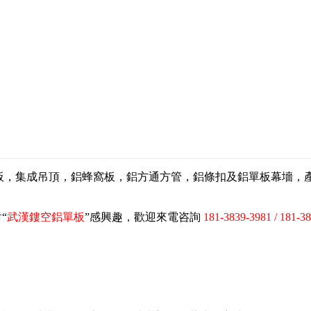
扣板，集成吊頂，鋁蜂窩板，鋁方通方管，鋁條扣及鋁單板幕墻
“
武漢鏤空鋁單板
”感興趣，歡迎來電咨詢
181-3839-3981 / 181-3