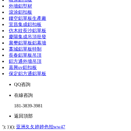
外墻鋁型材
滾涂鋁扣板
鏤空鋁單板生產廠
宜昌集成鋁扣板
仿木紋長沙鋁單板
慶陽集成吊頂批發
襄樊鋁單板鋁幕墻
藁城鋁單板特制
長春鋁單板吊頂
鋁方通外墻吊頂
嘉興uv鋁扣板
保定鋁方通鋁單板
QQ咨詢
在線咨詢
181-3839-3981
返回頂部
'); })();
亚洲夂夂婷婷色拍ww47