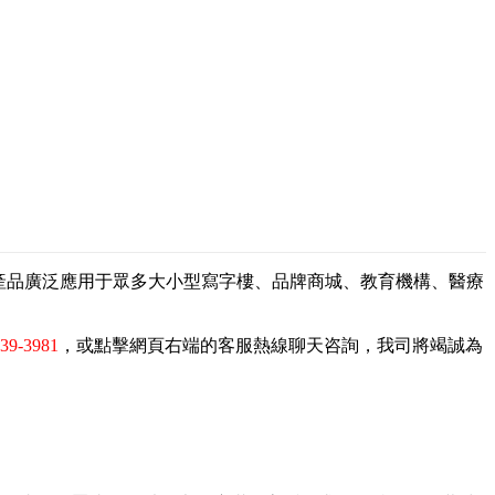
，產品廣泛應用于眾多大小型寫字樓、品牌商城、教育機構、醫療
839-3981
，或點擊網頁右端的客服熱線聊天咨詢，我司將竭誠為