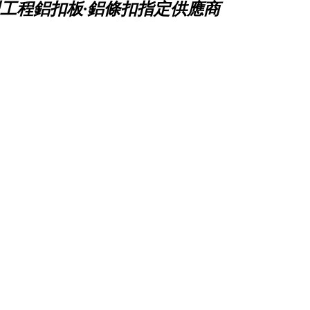
工程鋁扣板·鋁條扣指定供應商