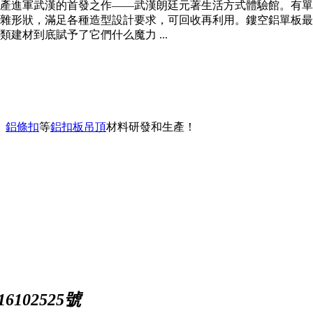
地產進軍武漢的首發之作——武漢朗廷元著生活方式體驗館。有
雜形狀，滿足各種造型設計要求，可回收再利用。鏤空鋁單板最
建材到底賦予了它們什么魔力 ...
、
鋁條扣
等
鋁扣板吊頂
材料研發和生產！
102525號