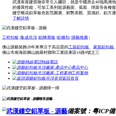
武漢有座建筑物非常引人矚目，就是中國房企40強禹洲
的優異性能，可加工美利龍源藝面、弧面、球面等各種復
鏤空雕花鋁單板色彩范圍廣、鮮艷美觀、質感好。鋁方通類
了解詳情
工程扣板
|
集成吊頂
|
鋁蜂窩板
|
鋁條扣
|
源藝推薦
|
佛山源藝裝飾20年來專注于高品質的
工裝鋁扣板
、
家裝鋁扣板
佛山市南海區獅山鎮羅村聯和工業區東區16路9號之三
熱線電話
產品中心
工程案例
返回首頁
掃一掃
聯系源藝
備案號：粵ICP備16