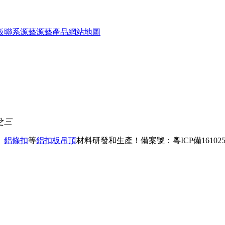
板
聯系源藝
源藝產品
網站地圖
之三
、
鋁條扣
等
鋁扣板吊頂
材料研發和生產！
備案號：粵ICP備161025