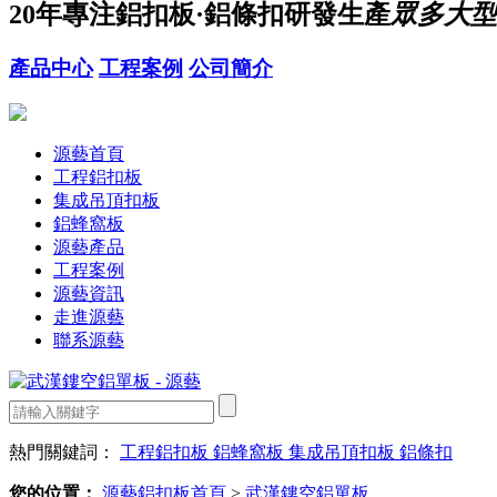
20年
專注鋁扣板·鋁條扣研發生產
眾多大型
產品中心
工程案例
公司簡介
源藝首頁
工程鋁扣板
集成吊頂扣板
鋁蜂窩板
源藝產品
工程案例
源藝資訊
走進源藝
聯系源藝
熱門關鍵詞：
工程鋁扣板
鋁蜂窩板
集成吊頂扣板
鋁條扣
您的位置：
源藝鋁扣板首頁
>
武漢鏤空鋁單板