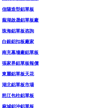
信陽造型鋁單板
蕪湖啟晟鋁單板廠
珠海鋁單板咨詢
白銀鋁扣板廠家
南充幕墻廠鋁單板
張家界鋁單板報價
東麗鋁單板天花
湖北鋁單板市場
怒江包柱鋁單板
麻城鋁沖鋁單板