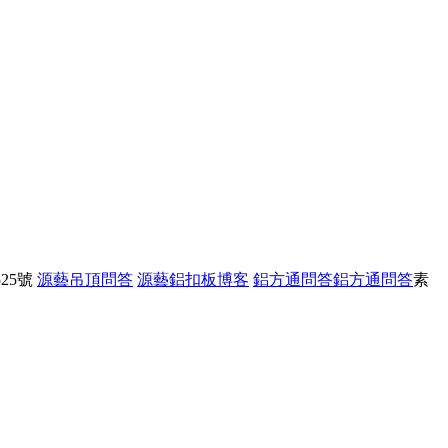
25號
源藝吊頂問答
源藝鋁扣板博客
鋁方通問答
鋁方通問答
素