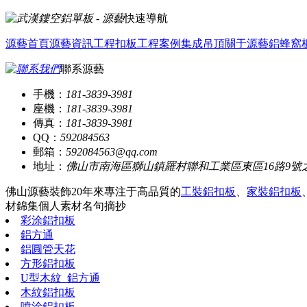
快速導航
源藝首頁
源藝資訊
工程扣板
工程案例
集成吊頂
關于源藝
鋁蜂窩
聯系源藝
手機：
181-3839-3981
座機：
181-3839-3981
傳真：
181-3839-3981
QQ：
592084563
郵箱：
592084563@qq.com
地址：
佛山市南海區獅山鎮羅村聯和工業區東區16路9號
佛山源藝裝飾20年來專注于高品質的
工裝鋁扣板
、
家裝鋁扣板
材錦集
個人素材
名句摘抄
彩涂鋁扣板
鋁方通
鋁圓管天花
方形鋁扣板
U型木紋_鋁方通
木紋鋁扣板
噴涂鋁扣板