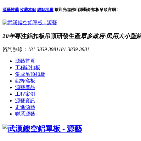
源藝推薦
收藏本站
網站地圖
歡迎光臨佛山源藝鋁扣板吊頂官網！
20年
專注鋁扣板吊頂研發生產
眾多政府·民用大小型
咨詢熱線：
181-3839-3981
181-3839-3981
源藝首頁
工程鋁扣板
集成吊頂扣板
鋁蜂窩板
源藝產品
工程案例
源藝資訊
走進源藝
聯系源藝