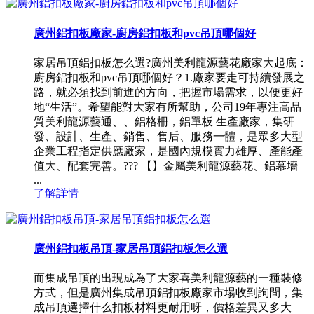
廣州鋁扣板廠家-廚房鋁扣板和pvc吊頂哪個好
家居吊頂鋁扣板怎么選?廣州美利龍源藝花廠家大起底：
廚房鋁扣板和pvc吊頂哪個好？1.廠家要走可持續發展之
路，就必須找到前進的方向，把握市場需求，以便更好
地“生活”。希望能對大家有所幫助，公司19年專注高品
質美利龍源藝通、、鋁格柵，鋁單板 生產廠家，集研
發、設計、生產、銷售、售后、服務一體，是眾多大型
企業工程指定供應廠家，是國內規模實力雄厚、產能產
值大、配套完善。??? 【】金屬美利龍源藝花、鋁幕墻
...
了解詳情
廣州鋁扣板吊頂-家居吊頂鋁扣板怎么選
而集成吊頂的出現成為了大家喜美利龍源藝的一種裝修
方式，但是廣州集成吊頂鋁扣板廠家市場收到詢問，集
成吊頂選擇什么扣板材料更耐用呀，價格差異又多大