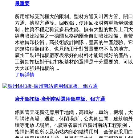
最重要
所用領域受到極大的限制。型材方通又叫四方管、閉口
方通、擠壓方通等。回收鋁，使用回收材料重新熔爐煉
制，性質不穩定雜質多易生銹。擁有大型的世界上四大
經典噴涂設備之一德國瓦格納爾全自動噴涂設備，自帶
木紋轉印技術，高技術設計團隊，豐富的生產經驗。它
的規格種類很多。也只能用于對質量要求不高的地方。
廣州工裝鋁扣板廠家表示好的材料才能鑄就好的產品，
工裝鋁扣板對于鋁扣板基材的選擇是十分重要的。可以
大大加強鋁扣板的 ...
了解詳情
廣州鋁扣板-廣州南站選用鋁單板、鋁方通
鋁圓管天花廣泛應用于地鐵，高鐵站，車站，機場，大
型購物商場，通道，休閑場所，公共衛生間，建筑物外
墻等開放式場所。4.廣東省廣州市廣州南站工程案例，
指揮部調度所以及南站內部的結構用料，全部都采用白