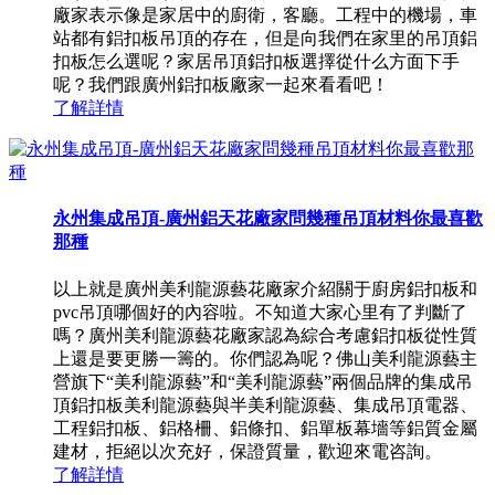
廠家表示像是家居中的廚衛，客廳。工程中的機場，車
站都有鋁扣板吊頂的存在，但是向我們在家里的吊頂鋁
扣板怎么選呢？家居吊頂鋁扣板選擇從什么方面下手
呢？我們跟廣州鋁扣板廠家一起來看看吧！
了解詳情
永州集成吊頂-廣州鋁天花廠家問幾種吊頂材料你最喜歡
那種
以上就是廣州美利龍源藝花廠家介紹關于廚房鋁扣板和
pvc吊頂哪個好的內容啦。不知道大家心里有了判斷了
嗎？廣州美利龍源藝花廠家認為綜合考慮鋁扣板從性質
上還是要更勝一籌的。你們認為呢？佛山美利龍源藝主
營旗下“美利龍源藝”和“美利龍源藝”兩個品牌的集成吊
頂鋁扣板美利龍源藝與半美利龍源藝、集成吊頂電器、
工程鋁扣板、鋁格柵、鋁條扣、鋁單板幕墻等鋁質金屬
建材，拒絕以次充好，保證質量，歡迎來電咨詢。
了解詳情