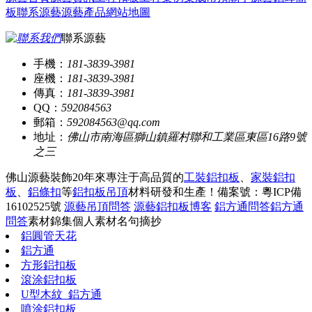
板
聯系源藝
源藝產品
網站地圖
聯系源藝
手機：
181-3839-3981
座機：
181-3839-3981
傳真：
181-3839-3981
QQ：
592084563
郵箱：
592084563@qq.com
地址：
佛山市南海區獅山鎮羅村聯和工業區東區16路9號
之三
佛山源藝裝飾20年來專注于高品質的
工裝鋁扣板
、
家裝鋁扣
板
、
鋁條扣
等
鋁扣板吊頂
材料研發和生產！
備案號：粵ICP備
16102525號
源藝吊頂問答
源藝鋁扣板博客
鋁方通問答
鋁方通
問答
素材錦集
個人素材
名句摘抄
鋁圓管天花
鋁方通
方形鋁扣板
滾涂鋁扣板
U型木紋_鋁方通
噴涂鋁扣板