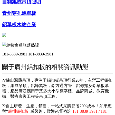
自制集成吊頂照明
青州穿孔鋁單板
鋁單板木紋企業
源藝全國服務熱線
181-3839-3981
181-3839-3981
關于廣州鋁扣板的相關資訊動態
??佛山源藝吊頂，專注于鋁扣板吊頂行業20年，主營工程鋁扣
板，集成吊頂，鋁蜂窩板，鋁方通方管，鋁條扣及鋁單板幕
墻，產品廣泛應用于眾多大小型寫字樓、品牌商城、教育機
構、醫療康復工程等吊頂工程。
??自主研發，生產，銷售，一站式采購節省20%成本！如果您
對“
廣州鋁扣板
”感興趣，歡迎來電咨詢
181-3839-3981 / 181-