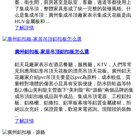
臺，衛生間，廚房甚至是臥室，客廳，過道等都使用上
了集成吊頂，整體家具形成了統一完整的裝修風格。什
么是集成吊頂：廣州集成吊頂廠家表示集成天花板是由
HUV金屬板和 ...
了解詳情
廣州鋁扣板-家居吊頂鋁扣板怎么選
鋁天花廠家表示在酒店餐廳，服務廳，KTV，人們常常
見到應用鋁形吊頂天花板的漂亮吊頂天花板。廣州鋁天
花廠家介紹pvc吊頂主要是以pvc為原料，成本較低，質
量輕對墻體的傷害小且具有安裝便捷，防水防蛀蟲等特
點2.佛山美利龍主營旗下“美利龍”和“源藝”兩個品牌的集
成吊頂鋁扣板成品與半成品、集成吊頂電器、工程鋁扣
板、鋁格柵、鋁條扣、鋁單板幕墻等鋁質金屬建材，拒
絕以次充好，保證質量，歡迎來電咨詢。現階段的裝飾
...
了解詳情