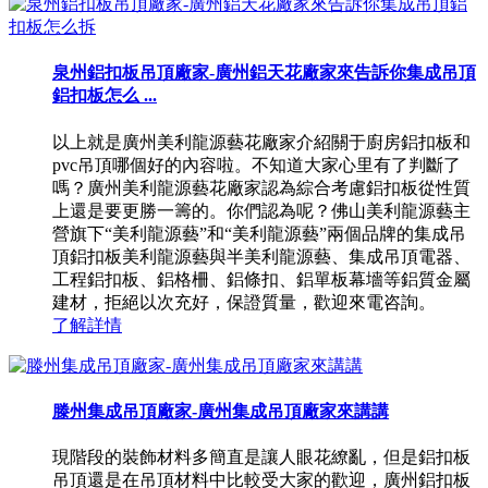
泉州鋁扣板吊頂廠家-廣州鋁天花廠家來告訴你集成吊頂
鋁扣板怎么 ...
以上就是廣州美利龍源藝花廠家介紹關于廚房鋁扣板和
pvc吊頂哪個好的內容啦。不知道大家心里有了判斷了
嗎？廣州美利龍源藝花廠家認為綜合考慮鋁扣板從性質
上還是要更勝一籌的。你們認為呢？佛山美利龍源藝主
營旗下“美利龍源藝”和“美利龍源藝”兩個品牌的集成吊
頂鋁扣板美利龍源藝與半美利龍源藝、集成吊頂電器、
工程鋁扣板、鋁格柵、鋁條扣、鋁單板幕墻等鋁質金屬
建材，拒絕以次充好，保證質量，歡迎來電咨詢。
了解詳情
滕州集成吊頂廠家-廣州集成吊頂廠家來講講
現階段的裝飾材料多簡直是讓人眼花繚亂，但是鋁扣板
吊頂還是在吊頂材料中比較受大家的歡迎，廣州鋁扣板