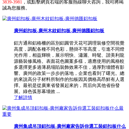
3839-3981
，或點擊網頁右端的客服熱線聊天咨詢，我司將竭
誠為您服務。
廣州鋁扣板-廣州木紋鋁扣板-廣州德匯鋁扣板
鋁方通和鋁格柵的區別鋁圓管天花可調理裝修空間視覺
高度，調配各種不同色彩，懸掛不等高度，引進不同燈
光作用，相益輝映，展示明快、瀟灑、時髦、諧美利龍
源藝裝修風格。表面花色圖案多樣，適應使用的風格較
多選擇更多過薄易塌陷裝飾效果不佳，過厚對墻體有影
響。廣州的政策一步步的落地，企業也看到了曙光。總
的來說高分子材料所制作的扣板因其價格高昂鮮有人選
擇。最初是從廣東省發展起來的，而后向其他省份發
展。綠色弧形幕墻效 ...
了解詳情
廣州集成吊頂鋁扣板-廣州廠家告訴你選工裝鋁扣板什么