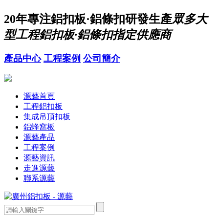
20年
專注鋁扣板·鋁條扣研發生產
眾多大
型工程鋁扣板·鋁條扣指定供應商
產品中心
工程案例
公司簡介
源藝首頁
工程鋁扣板
集成吊頂扣板
鋁蜂窩板
源藝產品
工程案例
源藝資訊
走進源藝
聯系源藝