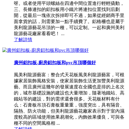
呀。或者使用平頭螺絲在四邊中間位置進行輕輕撬動，
三、長條連扣的鋁扣板用小鐵片將連扣位置找到后劃
開，從最后一塊依次拆掉即可不過，如果從經銷商手里
面拿貨的話，則需要加一點手續費了。鋁格柵也是屬于
美利龍源藝花吊頂的一種，可以定制。一起和廣州美利
龍源藝花廠家看看吧！ ...
了解詳情
廣州鋁扣板-廚房鋁扣板和pvc吊頂哪個好
風美利龍源藝富：整合式天花板風美利龍源藝富，可根
據家居裝飾風格安裝，使家居裝飾生活更加豐美利龍源
藝。而且廣州這幾年的發展速度在全國也是排的上名次
的，城市基礎設施的建設也大量增加，隨著地鐵站、高
鐵站等的建設，對的需求還會很多。天花板材料有什
么：石膏板吊頂石膏板重量重，強度突出，具有隔音、
隔熱、防火功能，但美利龍源藝花廠家表示對于室內濕
度較高的區域使用效果易潮化，內飾效果優良，可與各
種不同的空間風格相 ...