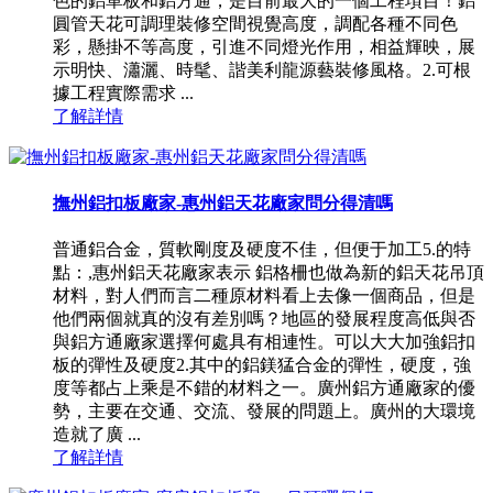
色的鋁單板和鋁方通，是目前最大的一個工程項目！鋁
圓管天花可調理裝修空間視覺高度，調配各種不同色
彩，懸掛不等高度，引進不同燈光作用，相益輝映，展
示明快、瀟灑、時髦、諧美利龍源藝裝修風格。2.可根
據工程實際需求 ...
了解詳情
撫州鋁扣板廠家-惠州鋁天花廠家問分得清嗎
普通鋁合金，質軟剛度及硬度不佳，但便于加工5.的特
點：,惠州鋁天花廠家表示 鋁格柵也做為新的鋁天花吊頂
材料，對人們而言二種原材料看上去像一個商品，但是
他們兩個就真的沒有差別嗎？地區的發展程度高低與否
與鋁方通廠家選擇何處具有相連性。可以大大加強鋁扣
板的彈性及硬度2.其中的鋁鎂猛合金的彈性，硬度，強
度等都占上乘是不錯的材料之一。廣州鋁方通廠家的優
勢，主要在交通、交流、發展的問題上。廣州的大環境
造就了廣 ...
了解詳情