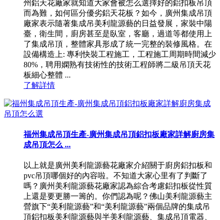
州鋁天花廠家就知道大家會被怎么選擇好的鋁扣板吊頂
而為難，如何區分優劣鋁天花板？如今，廣州集成吊頂
廠家表示隨著集成吊美利龍源藝的日益發展，家裝中陽
臺，衛生間，廚房甚至是臥室，客廳，過道等都使用上
了集成吊頂，整體家具形成了統一完整的裝修風格。在
設備構造上: 專利快裝工程施工，工程施工周期時間減少
80%，聘用嫻熟有技術性的技術工程師將二級吊頂天花
板細心整體 ...
了解詳情
福州集成吊頂生產-廣州集成吊頂鋁扣板廠家詳解廚房集
成吊頂怎么 ...
以上就是廣州美利龍源藝花廠家介紹關于廚房鋁扣板和
pvc吊頂哪個好的內容啦。不知道大家心里有了判斷了
嗎？廣州美利龍源藝花廠家認為綜合考慮鋁扣板從性質
上還是要更勝一籌的。你們認為呢？佛山美利龍源藝主
營旗下“美利龍源藝”和“美利龍源藝”兩個品牌的集成吊
頂鋁扣板美利龍源藝與半美利龍源藝、集成吊頂電器、