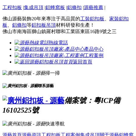
工程扣板
|
集成吊頂
|
鋁蜂窩板
|
鋁條扣
|
源藝推薦
|
佛山源藝裝飾20年來專注于高品質的
工裝鋁扣板
、
家裝鋁扣
板
、
鋁條扣
等
鋁扣板吊頂
材料研發和生產！
佛山市南海區獅山鎮羅村聯和工業區東區16路9號之三
熱線電話
產品中心
工程案例
返回首頁
掃一掃
聯系源藝
備案號：粵ICP備
16102525號
快速導航
源藝首頁
源藝資訊
工程扣板
工程案例
集成吊頂
關于源藝
鋁蜂窩