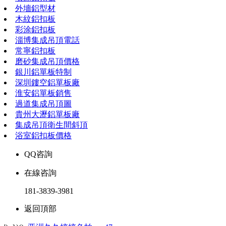
外墻鋁型材
木紋鋁扣板
彩涂鋁扣板
淄博集成吊頂電話
常寧鋁扣板
磨砂集成吊頂價格
銀川鋁單板特制
深圳鏤空鋁單板廠
淮安鋁單板銷售
過道集成吊頂圖
貴州大瀝鋁單板廠
集成吊頂衛生間斜頂
浴室鋁扣板價格
QQ咨詢
在線咨詢
181-3839-3981
返回頂部