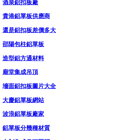
酒泉鋁扣板廠
貴港鋁單板供應商
還是鋁扣板差價多大
邵陽包柱鋁單板
造型鋁方通材料
廟堂集成吊頂
墻面鋁扣板圖片大全
大慶鋁單板網站
波浪鋁單板廠家
鋁單板分幾種材質