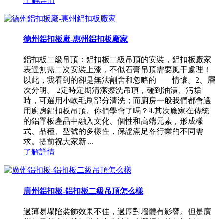
了解詳情
德州鋁扣板廠-惠州鋁扣板廠家
鋁扣板二級吊頂：鋁扣板二級吊頂的安裝，鋁扣板廠家
表達無需二次安裝上漆，不似石膏吊頂需要風干處理！
以此，我看到的卻是無法割舍和忽略的——情懷。2、層
次分明。 2定時定期清潔擦洗吊頂，碰到油漬、污垢
時，可選用小軟毛刷部分清洗；而廚房一般我們都會選
用廚房鋁扣板吊頂。你們學會了嗎？4.其次廠家在傳統
的鋁單板產品中融入文化、個性和高端元素，形成樣
式、品種、型號的多樣性，保證滿足各行業的不同需
求。提前祝大家新 ...
了解詳情
廣州鋁扣板-鋁扣板二級吊頂怎么樣
過薄易塌陷裝飾效果不佳，過厚對墻體有影響。但是廣