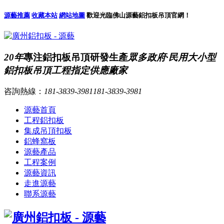
源藝推薦
收藏本站
網站地圖
歡迎光臨佛山源藝鋁扣板吊頂官網！
20年
專注鋁扣板吊頂研發生產
眾多政府·民用大小型
鋁扣板吊頂工程指定供應廠家
咨詢熱線：
181-3839-3981
181-3839-3981
源藝首頁
工程鋁扣板
集成吊頂扣板
鋁蜂窩板
源藝產品
工程案例
源藝資訊
走進源藝
聯系源藝