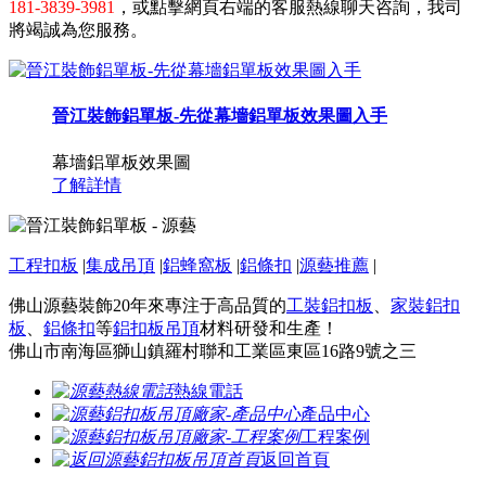
181-3839-3981
，或點擊網頁右端的客服熱線聊天咨詢，我司
將竭誠為您服務。
晉江裝飾鋁單板-先從幕墻鋁單板效果圖入手
幕墻鋁單板效果圖
了解詳情
工程扣板
|
集成吊頂
|
鋁蜂窩板
|
鋁條扣
|
源藝推薦
|
佛山源藝裝飾20年來專注于高品質的
工裝鋁扣板
、
家裝鋁扣
板
、
鋁條扣
等
鋁扣板吊頂
材料研發和生產！
佛山市南海區獅山鎮羅村聯和工業區東區16路9號之三
熱線電話
產品中心
工程案例
返回首頁