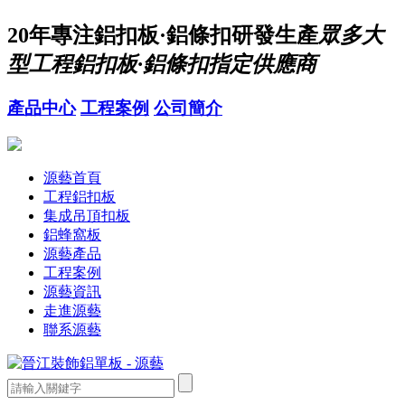
20年
專注鋁扣板·鋁條扣研發生產
眾多大
型工程鋁扣板·鋁條扣指定供應商
產品中心
工程案例
公司簡介
源藝首頁
工程鋁扣板
集成吊頂扣板
鋁蜂窩板
源藝產品
工程案例
源藝資訊
走進源藝
聯系源藝