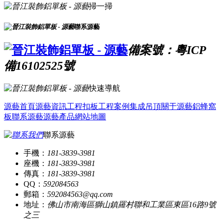
掃一掃
聯系源藝
備案號：粵ICP
備16102525號
快速導航
源藝首頁
源藝資訊
工程扣板
工程案例
集成吊頂
關于源藝
鋁蜂窩
板
聯系源藝
源藝產品
網站地圖
聯系源藝
手機：
181-3839-3981
座機：
181-3839-3981
傳真：
181-3839-3981
QQ：
592084563
郵箱：
592084563@qq.com
地址：
佛山市南海區獅山鎮羅村聯和工業區東區16路9號
之三