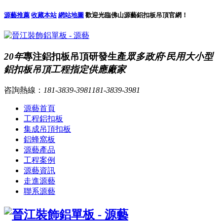
源藝推薦
收藏本站
網站地圖
歡迎光臨佛山源藝鋁扣板吊頂官網！
20年
專注鋁扣板吊頂研發生產
眾多政府·民用大小型
鋁扣板吊頂工程指定供應廠家
咨詢熱線：
181-3839-3981
181-3839-3981
源藝首頁
工程鋁扣板
集成吊頂扣板
鋁蜂窩板
源藝產品
工程案例
源藝資訊
走進源藝
聯系源藝