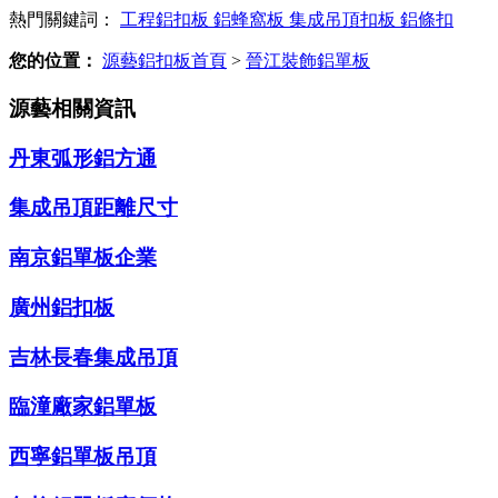
熱門關鍵詞：
工程鋁扣板
鋁蜂窩板
集成吊頂扣板
鋁條扣
您的位置：
源藝鋁扣板首頁
>
晉江裝飾鋁單板
源藝相關資訊
丹東弧形鋁方通
集成吊頂距離尺寸
南京鋁單板企業
廣州鋁扣板
吉林長春集成吊頂
臨潼廠家鋁單板
西寧鋁單板吊頂