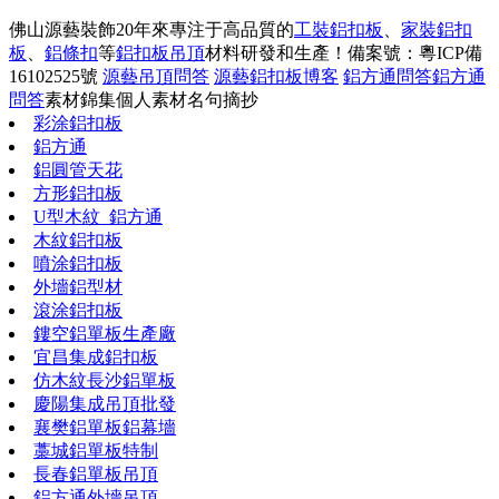
佛山源藝裝飾20年來專注于高品質的
工裝鋁扣板
、
家裝鋁扣
板
、
鋁條扣
等
鋁扣板吊頂
材料研發和生產！
備案號：粵ICP備
16102525號
源藝吊頂問答
源藝鋁扣板博客
鋁方通問答
鋁方通
問答
素材錦集
個人素材
名句摘抄
彩涂鋁扣板
鋁方通
鋁圓管天花
方形鋁扣板
U型木紋_鋁方通
木紋鋁扣板
噴涂鋁扣板
外墻鋁型材
滾涂鋁扣板
鏤空鋁單板生產廠
宜昌集成鋁扣板
仿木紋長沙鋁單板
慶陽集成吊頂批發
襄樊鋁單板鋁幕墻
藁城鋁單板特制
長春鋁單板吊頂
鋁方通外墻吊頂