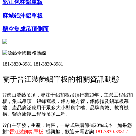
怒江包柱鋁單板
麻城鋁沖鋁單板
懸空集成吊頂側面
源藝全國服務熱線
181-3839-3981
181-3839-3981
關于晉江裝飾鋁單板的相關資訊動態
??佛山源藝吊頂，專注于鋁扣板吊頂行業20年，主營工程鋁扣
板，集成吊頂，鋁蜂窩板，鋁方通方管，鋁條扣及鋁單板幕
墻，產品廣泛應用于眾多大小型寫字樓、品牌商城、教育機
構、醫療康復工程等吊頂工程。
??自主研發，生產，銷售，一站式采購節省20%成本！如果您
對“
晉江裝飾鋁單板
”感興趣，歡迎來電咨詢
181-3839-3981 /