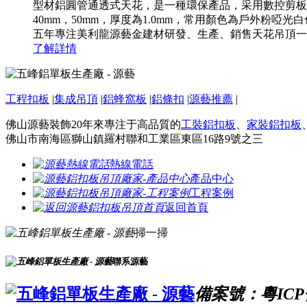
型材鋁圓管通透式天花，是一種環保產品，采用數控剪板
40mm，50mm，厚度為1.0mm，常用顏色為戶外
五年專注美利龍源藝金建材研發、生產、銷售天花吊頂一站式
了解詳情
工程扣板
|
集成吊頂
|
鋁蜂窩板
|
鋁條扣
|
源藝推薦
|
佛山源藝裝飾20年來專注于高品質的
工裝鋁扣板
、
家裝鋁扣板
佛山市南海區獅山鎮羅村聯和工業區東區16路9號之三
熱線電話
產品中心
工程案例
返回首頁
掃一掃
聯系源藝
備案號：粵ICP備