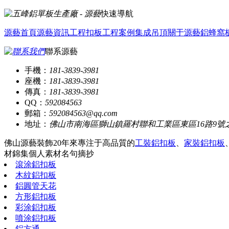
快速導航
源藝首頁
源藝資訊
工程扣板
工程案例
集成吊頂
關于源藝
鋁蜂窩
聯系源藝
手機：
181-3839-3981
座機：
181-3839-3981
傳真：
181-3839-3981
QQ：
592084563
郵箱：
592084563@qq.com
地址：
佛山市南海區獅山鎮羅村聯和工業區東區16路9號
佛山源藝裝飾20年來專注于高品質的
工裝鋁扣板
、
家裝鋁扣板
材錦集
個人素材
名句摘抄
滾涂鋁扣板
木紋鋁扣板
鋁圓管天花
方形鋁扣板
彩涂鋁扣板
噴涂鋁扣板
鋁方通