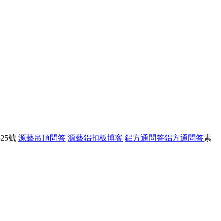
25號
源藝吊頂問答
源藝鋁扣板博客
鋁方通問答
鋁方通問答
素