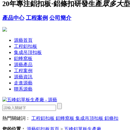
20年
專注鋁扣板·鋁條扣研發生產
眾多大型
產品中心
工程案例
公司簡介
源藝首頁
工程鋁扣板
集成吊頂扣板
鋁蜂窩板
源藝產品
工程案例
源藝資訊
走進源藝
聯系源藝
熱門關鍵詞：
工程鋁扣板
鋁蜂窩板
集成吊頂扣板
鋁條扣
您的位置：
源藝鋁扣板首頁
>
五峰鋁單板生產廠