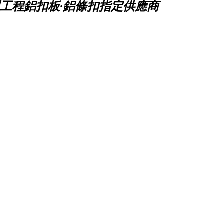
工程鋁扣板·鋁條扣指定供應商