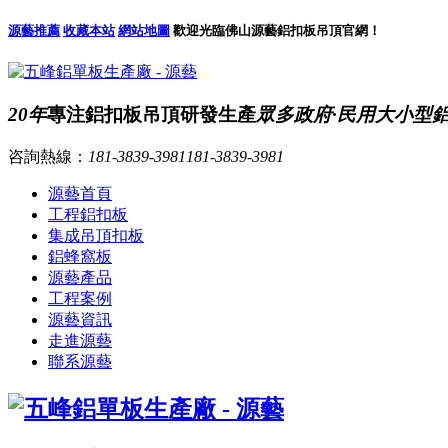
源藝推薦
收藏本站
網站地圖
歡迎光臨佛山源藝鋁扣板吊頂官網！
20年
專注鋁扣板吊頂研發生產
眾多政府·民用大小型
咨詢熱線：
181-3839-3981
181-3839-3981
源藝首頁
工程鋁扣板
集成吊頂扣板
鋁蜂窩板
源藝產品
工程案例
源藝資訊
走進源藝
聯系源藝