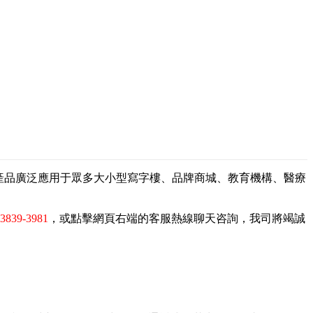
，產品廣泛應用于眾多大小型寫字樓、品牌商城、教育機構、醫療
-3839-3981
，或點擊網頁右端的客服熱線聊天咨詢，我司將竭誠