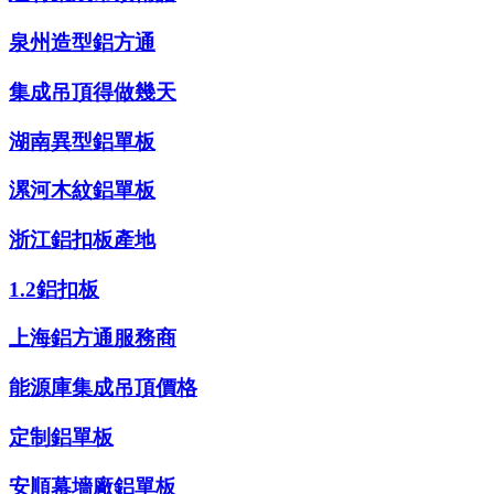
泉州造型鋁方通
集成吊頂得做幾天
湖南異型鋁單板
漯河木紋鋁單板
浙江鋁扣板產地
1.2鋁扣板
上海鋁方通服務商
能源庫集成吊頂價格
定制鋁單板
安順幕墻廠鋁單板