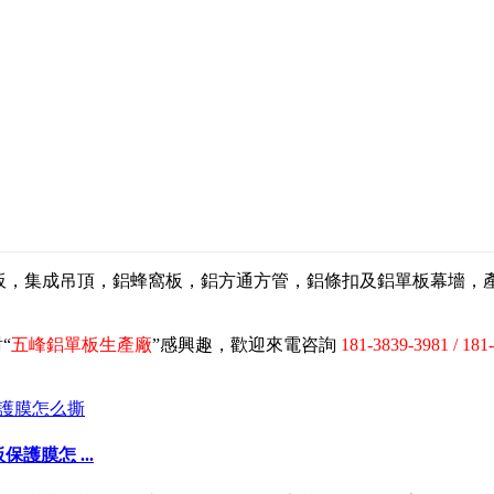
扣板，集成吊頂，鋁蜂窩板，鋁方通方管，鋁條扣及鋁單板幕墻
“
五峰鋁單板生產廠
”感興趣，歡迎來電咨詢
181-3839-3981 / 181
膜怎 ...