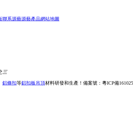
板
聯系源藝
源藝產品
網站地圖
之三
、
鋁條扣
等
鋁扣板吊頂
材料研發和生產！
備案號：粵ICP備161025