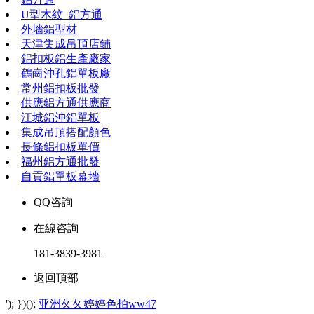
U型木紋_鋁方通
外墻鋁型材
天津集成吊頂店鋪
鋁扣板鋁生產廠家
鶴崗沖孔鋁單板廠
常州鋁扣板批發
供應鋁方通供應商
江城鋁沖鋁單板
集成吊頂搭配顏色
長條鋁扣板單價
福州鋁方通批發
自貢鋁單板幕墻
QQ咨詢
在線咨詢
181-3839-3981
返回頂部
'); })();
亚洲夂夂婷婷色拍ww47