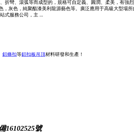
、折彎、滾弧等而成型的，規格可自定義、圓潤、柔美，有強烈
粉啞光白色，灰色，純聚酯漆美利龍源藝色等。廣泛應用于高級大型
服務公司，主 ...
、
鋁條扣
等
鋁扣板吊頂
材料研發和生產！
16102525號