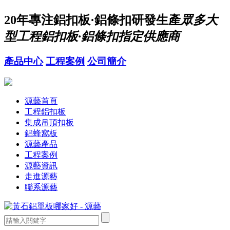
20年
專注鋁扣板·鋁條扣研發生產
眾多大
型工程鋁扣板·鋁條扣指定供應商
產品中心
工程案例
公司簡介
源藝首頁
工程鋁扣板
集成吊頂扣板
鋁蜂窩板
源藝產品
工程案例
源藝資訊
走進源藝
聯系源藝