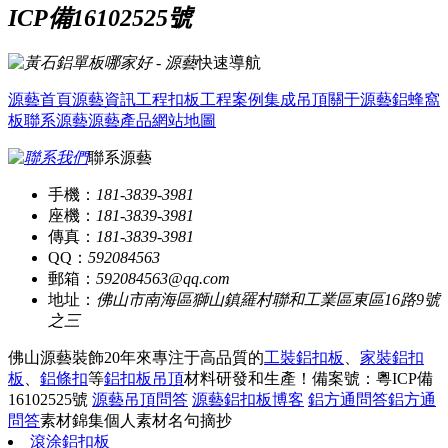
ICP備16102525號
快速導航
源藝首頁
源藝資訊
工程扣板
工程案例
集成吊頂
關于源藝
鋁蜂窩
板
聯系源藝
源藝產品
網站地圖
聯系源藝
手機：
181-3839-3981
座機：
181-3839-3981
傳真：
181-3839-3981
QQ：
592084563
郵箱：
592084563@qq.com
地址：
佛山市南海區獅山鎮羅村聯和工業區東區16路9號
之三
佛山源藝裝飾20年來專注于高品質的
工裝鋁扣板
、
家裝鋁扣
板
、
鋁條扣
等
鋁扣板吊頂
材料研發和生產！
備案號：粵ICP備
16102525號
源藝吊頂問答
源藝鋁扣板博客
鋁方通問答
鋁方通
問答
素材錦集
個人素材
名句摘抄
滾涂鋁扣板