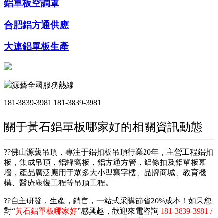
鋁單板空調罩
合肥鋁方通供應
大連鋁單板生產
源藝全國服務熱線
181-3839-3981
181-3839-3981
關于黃石鋁單板哪家好的相關資訊動態
??佛山源藝吊頂，專注于鋁扣板吊頂行業20年，主營工程鋁扣
板，集成吊頂，鋁蜂窩板，鋁方通方管，鋁條扣及鋁單板幕
墻，產品廣泛應用于眾多大小型寫字樓、品牌商城、教育機
構、醫療康復工程等吊頂工程。
??自主研發，生產，銷售，一站式采購節省20%成本！如果您
對“
黃石鋁單板哪家好
”感興趣，歡迎來電咨詢
181-3839-3981 /