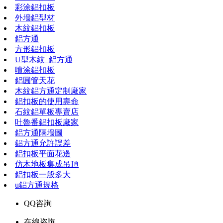
彩涂鋁扣板
外墻鋁型材
木紋鋁扣板
鋁方通
方形鋁扣板
U型木紋_鋁方通
噴涂鋁扣板
鋁圓管天花
木紋鋁方通定制廠家
鋁扣板的使用壽命
石紋鋁單板專賣店
吐魯番鋁扣板廠家
鋁方通隔墻圖
鋁方通允許誤差
鋁扣板平面花邊
仿木地板集成吊頂
鋁扣板一般多大
u鋁方通規格
QQ咨詢
在線咨詢