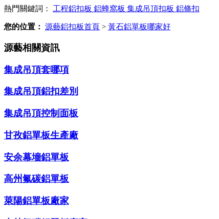
熱門關鍵詞：
工程鋁扣板
鋁蜂窩板
集成吊頂扣板
鋁條扣
您的位置：
源藝鋁扣板首頁
>
黃石鋁單板哪家好
源藝相關資訊
集成吊頂套哪項
集成吊頂鋁扣差別
集成吊頂控制面板
甘孜鋁單板生產廠
安余幕墻鋁單板
高州氟碳鋁單板
萊陽鋁單板廠家