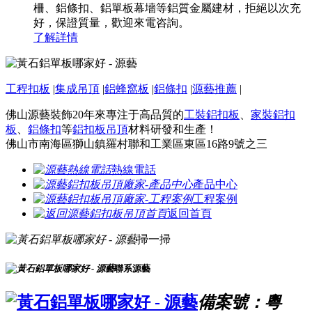
柵、鋁條扣、鋁單板幕墻等鋁質金屬建材，拒絕以次充
好，保證質量，歡迎來電咨詢。
了解詳情
工程扣板
|
集成吊頂
|
鋁蜂窩板
|
鋁條扣
|
源藝推薦
|
佛山源藝裝飾20年來專注于高品質的
工裝鋁扣板
、
家裝鋁扣
板
、
鋁條扣
等
鋁扣板吊頂
材料研發和生產！
佛山市南海區獅山鎮羅村聯和工業區東區16路9號之三
熱線電話
產品中心
工程案例
返回首頁
掃一掃
聯系源藝
備案號：粵