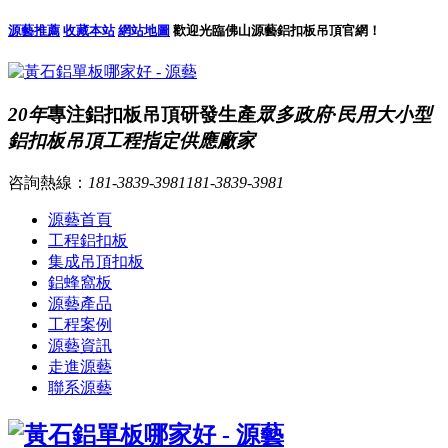
源藝推薦
收藏本站
網站地圖
歡迎光臨佛山源藝鋁扣板吊頂官網！
20年
專注鋁扣板吊頂研發生產
眾多政府·民用大小型
鋁扣板吊頂工程指定供應廠家
咨詢熱線：
181-3839-3981
181-3839-3981
源藝首頁
工程鋁扣板
集成吊頂扣板
鋁蜂窩板
源藝產品
工程案例
源藝資訊
走進源藝
聯系源藝