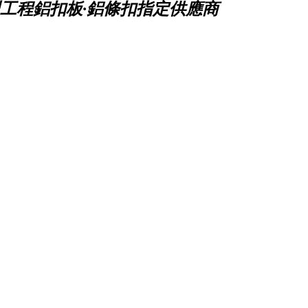
工程鋁扣板·鋁條扣指定供應商