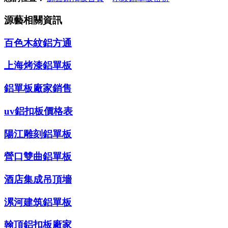
源藝相關資訊
百色木紋鋁方通
上海烤漆鋁單板
鋁單板廠家銷售
uv鋁扣板價格表
陽江雕刻鋁單板
營口雙曲鋁單板
酒店集成吊頂墻
漯河建筑鋁單板
翰頂鋁扣板廠家