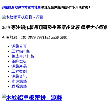
源藝推薦
收藏本站
網站地圖
歡迎光臨佛山源藝鋁扣板吊頂官網！
20年
專注鋁扣板吊頂研發生產
眾多政府·民用大小型
咨詢熱線：
181-3839-3981
181-3839-3981
源藝首頁
工程鋁扣板
集成吊頂扣板
鋁蜂窩板
源藝產品
工程案例
源藝資訊
走進源藝
聯系源藝