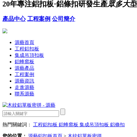
20年
專注鋁扣板·鋁條扣研發生產
眾多大型
產品中心
工程案例
公司簡介
源藝首頁
工程鋁扣板
集成吊頂扣板
鋁蜂窩板
源藝產品
工程案例
源藝資訊
走進源藝
聯系源藝
熱門關鍵詞：
工程鋁扣板
鋁蜂窩板
集成吊頂扣板
鋁條扣
您的位置：
源藝鋁扣板首頁
>
木紋鋁單板密拼