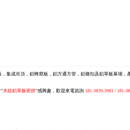
扣板，集成吊頂，鋁蜂窩板，鋁方通方管，鋁條扣及鋁單板幕墻
“
木紋鋁單板密拼
”感興趣，歡迎來電咨詢
181-3839-3981 / 181-3