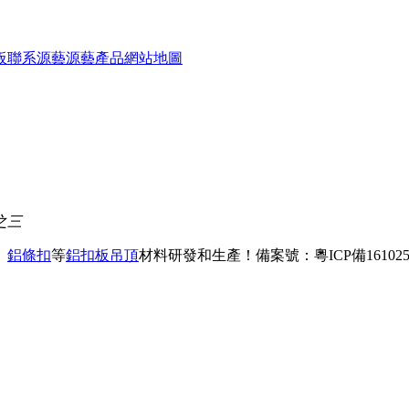
板
聯系源藝
源藝產品
網站地圖
之三
、
鋁條扣
等
鋁扣板吊頂
材料研發和生產！
備案號：粵ICP備161025