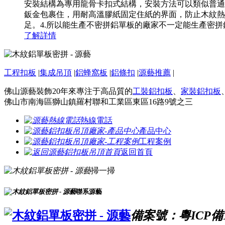
安裝結構為專用龍骨卡扣式結構，安裝方法可以類似普
鈑金包裹住，用耐高溫膠紙固定住紙的界面，防止木紋熱
足。4.所以能生產不密拼鋁單板的廠家不一定能生產密拼鋁
了解詳情
工程扣板
|
集成吊頂
|
鋁蜂窩板
|
鋁條扣
|
源藝推薦
|
佛山源藝裝飾20年來專注于高品質的
工裝鋁扣板
、
家裝鋁扣板
佛山市南海區獅山鎮羅村聯和工業區東區16路9號之三
熱線電話
產品中心
工程案例
返回首頁
掃一掃
聯系源藝
備案號：粵ICP備16