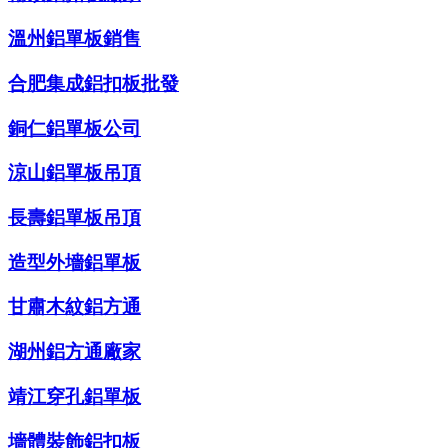
溫州鋁單板銷售
合肥集成鋁扣板批發
銅仁鋁單板公司
涼山鋁單板吊頂
長壽鋁單板吊頂
造型外墻鋁單板
甘肅木紋鋁方通
湖州鋁方通廠家
靖江穿孔鋁單板
墻體裝飾鋁扣板