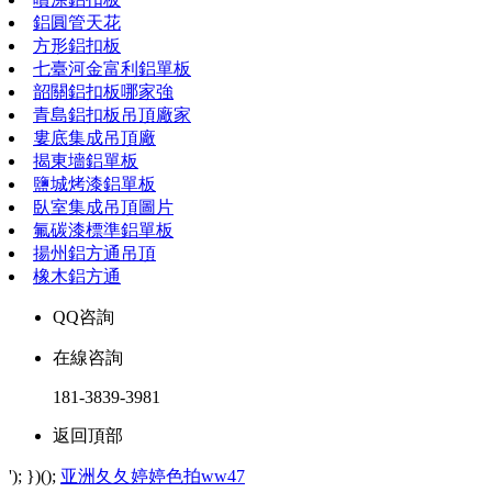
鋁圓管天花
方形鋁扣板
七臺河金富利鋁單板
韶關鋁扣板哪家強
青島鋁扣板吊頂廠家
婁底集成吊頂廠
揭東墻鋁單板
鹽城烤漆鋁單板
臥室集成吊頂圖片
氟碳漆標準鋁單板
揚州鋁方通吊頂
橡木鋁方通
QQ咨詢
在線咨詢
181-3839-3981
返回頂部
'); })();
亚洲夂夂婷婷色拍ww47