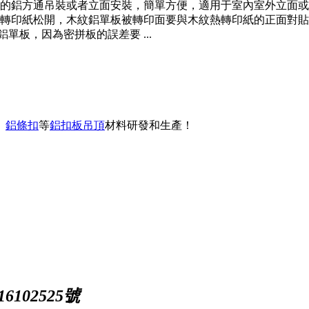
通的鋁方通吊裝或者立面安裝，簡單方便，適用于室內室外立面
轉印紙松開，木紋鋁單板被轉印面要與木紋熱轉印紙的正面對貼
單板，因為密拼板的誤差要 ...
、
鋁條扣
等
鋁扣板吊頂
材料研發和生產！
102525號