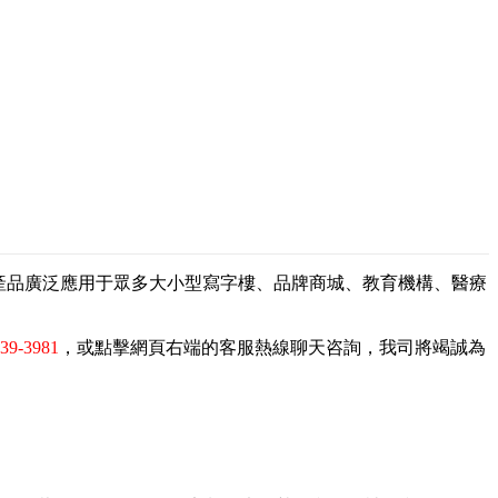
，產品廣泛應用于眾多大小型寫字樓、品牌商城、教育機構、醫療
839-3981
，或點擊網頁右端的客服熱線聊天咨詢，我司將竭誠為