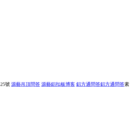
25號
源藝吊頂問答
源藝鋁扣板博客
鋁方通問答
鋁方通問答
素