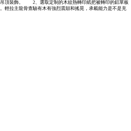
或吊頂裝飾。 2、選取定制的木紋熱轉印紙把被轉印的鋁單板
。輕拉主龍骨查驗有木有強烈震顛和搖晃，承載能力是不是充