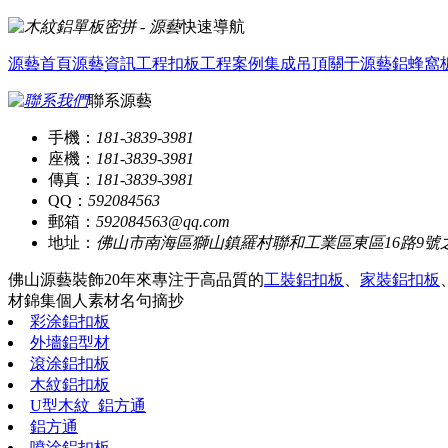
快速導航
源藝首頁
源藝資訊
工程扣板
工程案例
集成吊頂
關于源藝
鋁蜂窩
聯系源藝
手機：
181-3839-3981
座機：
181-3839-3981
傳真：
181-3839-3981
QQ：
592084563
郵箱：
592084563@qq.com
地址：
佛山市南海區獅山鎮羅村聯和工業區東區16路9號
佛山源藝裝飾20年來專注于高品質的
工裝鋁扣板
、
家裝鋁扣板
材錦集
個人素材
名句摘抄
彩涂鋁扣板
外墻鋁型材
滾涂鋁扣板
木紋鋁扣板
U型木紋_鋁方通
鋁方通
噴涂鋁扣板