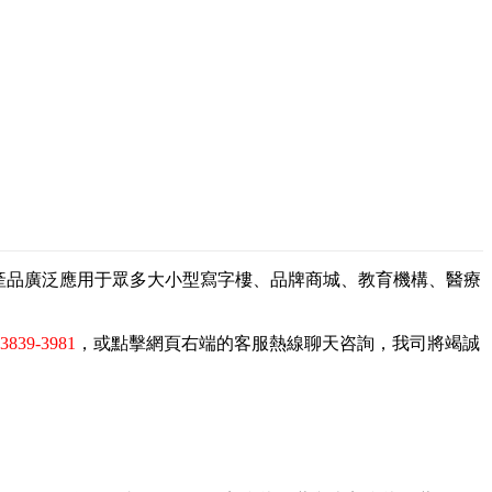
，產品廣泛應用于眾多大小型寫字樓、品牌商城、教育機構、醫療
-3839-3981
，或點擊網頁右端的客服熱線聊天咨詢，我司將竭誠