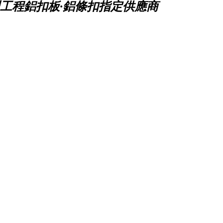
工程鋁扣板·鋁條扣指定供應商