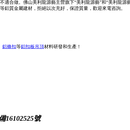
不適合做。佛山美利龍源藝主營旗下“美利龍源藝”和“美利龍源
等鋁質金屬建材，拒絕以次充好，保證質量，歡迎來電咨詢。
、
鋁條扣
等
鋁扣板吊頂
材料研發和生產！
16102525號