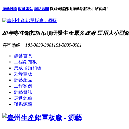
源藝推薦
收藏本站
網站地圖
歡迎光臨佛山源藝鋁扣板吊頂官網！
20年
專注鋁扣板吊頂研發生產
眾多政府·民用大小型
咨詢熱線：
181-3839-3981
181-3839-3981
源藝首頁
工程鋁扣板
集成吊頂扣板
鋁蜂窩板
源藝產品
工程案例
源藝資訊
走進源藝
聯系源藝