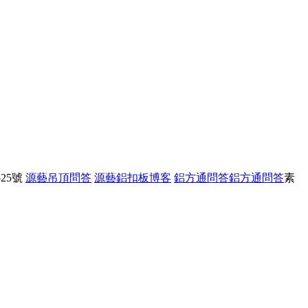
25號
源藝吊頂問答
源藝鋁扣板博客
鋁方通問答
鋁方通問答
素