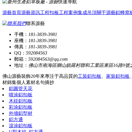
快速導航
源藝首頁
源藝資訊
工程扣板
工程案例
集成吊頂
關于源藝
鋁蜂窩
聯系源藝
手機：
181-3839-3981
座機：
181-3839-3981
傳真：
181-3839-3981
QQ：
592084563
郵箱：
592084563@qq.com
地址：
佛山市南海區獅山鎮羅村聯和工業區東區16路9號
佛山源藝裝飾20年來專注于高品質的
工裝鋁扣板
、
家裝鋁扣板
材錦集
個人素材
名句摘抄
鋁圓管天花
噴涂鋁扣板
木紋鋁扣板
彩涂鋁扣板
外墻鋁型材
鋁方通
滾涂鋁扣板
U型木紋_鋁方通