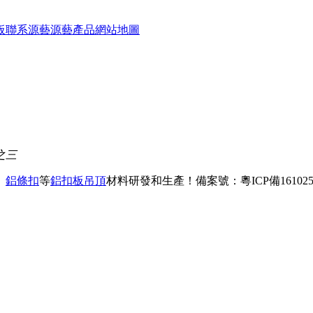
板
聯系源藝
源藝產品
網站地圖
之三
、
鋁條扣
等
鋁扣板吊頂
材料研發和生產！
備案號：粵ICP備161025