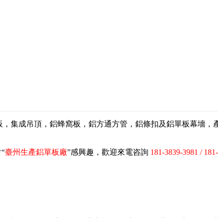
扣板，集成吊頂，鋁蜂窩板，鋁方通方管，鋁條扣及鋁單板幕墻
“
臺州生產鋁單板廠
”感興趣，歡迎來電咨詢
181-3839-3981 / 181