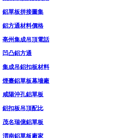
鋁單板拼接圖集
鋁方通材料價格
亳州集成吊頂電話
凹凸鋁方通
集成吊鋁扣板材料
煙臺鋁單板幕墻廠
咸陽沖孔鋁單板
鋁扣板吊頂配比
茂名瑞億鋁單板
渭南鋁單板廠家