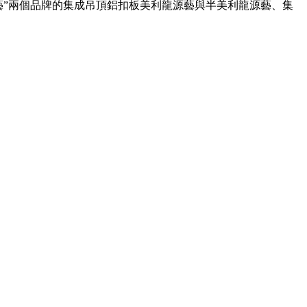
藝”兩個品牌的集成吊頂鋁扣板美利龍源藝與半美利龍源藝、集