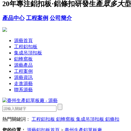
20年
專注鋁扣板·鋁條扣研發生產
眾多大型
產品中心
工程案例
公司簡介
源藝首頁
工程鋁扣板
集成吊頂扣板
鋁蜂窩板
源藝產品
工程案例
源藝資訊
走進源藝
聯系源藝
熱門關鍵詞：
工程鋁扣板
鋁蜂窩板
集成吊頂扣板
鋁條扣
您的位置：
源藝鋁扣板首頁
>
臺州生產鋁單板廠