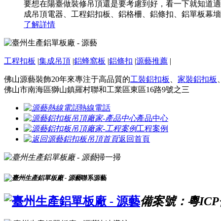
要想在陽臺做裝修吊頂還是要考慮到好，看一下就知道適
成吊頂電器、工程鋁扣板、鋁格柵、鋁條扣、鋁單板幕墻
了解詳情
工程扣板
|
集成吊頂
|
鋁蜂窩板
|
鋁條扣
|
源藝推薦
|
佛山源藝裝飾20年來專注于高品質的
工裝鋁扣板
、
家裝鋁扣板
佛山市南海區獅山鎮羅村聯和工業區東區16路9號之三
熱線電話
產品中心
工程案例
返回首頁
掃一掃
聯系源藝
備案號：粵ICP備