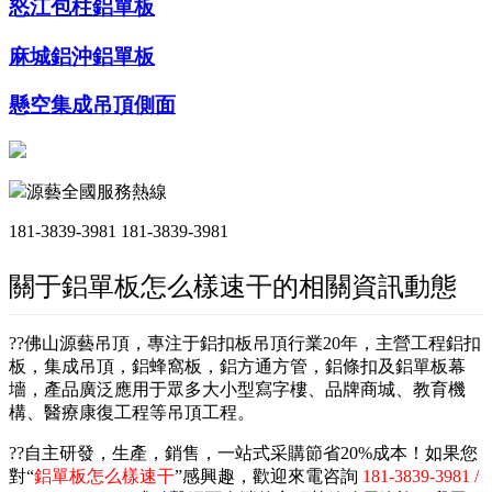
怒江包柱鋁單板
麻城鋁沖鋁單板
懸空集成吊頂側面
源藝全國服務熱線
181-3839-3981
181-3839-3981
關于鋁單板怎么樣速干的相關資訊動態
??佛山源藝吊頂，專注于鋁扣板吊頂行業20年，主營工程鋁扣
板，集成吊頂，鋁蜂窩板，鋁方通方管，鋁條扣及鋁單板幕
墻，產品廣泛應用于眾多大小型寫字樓、品牌商城、教育機
構、醫療康復工程等吊頂工程。
??自主研發，生產，銷售，一站式采購節省20%成本！如果您
對“
鋁單板怎么樣速干
”感興趣，歡迎來電咨詢
181-3839-3981 /