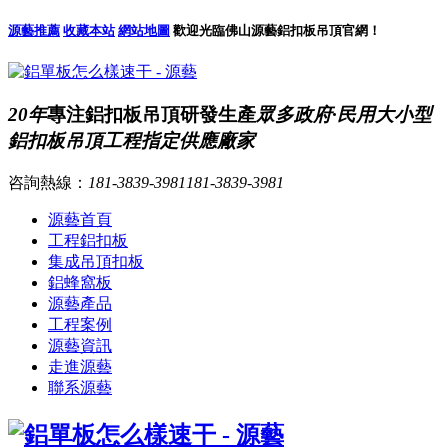
源藝推薦
收藏本站
網站地圖
歡迎光臨佛山源藝鋁扣板吊頂官網！
20年
專注鋁扣板吊頂研發生產
眾多政府·民用大小型
鋁扣板吊頂工程指定供應廠家
咨詢熱線：
181-3839-3981
181-3839-3981
源藝首頁
工程鋁扣板
集成吊頂扣板
鋁蜂窩板
源藝產品
工程案例
源藝資訊
走進源藝
聯系源藝