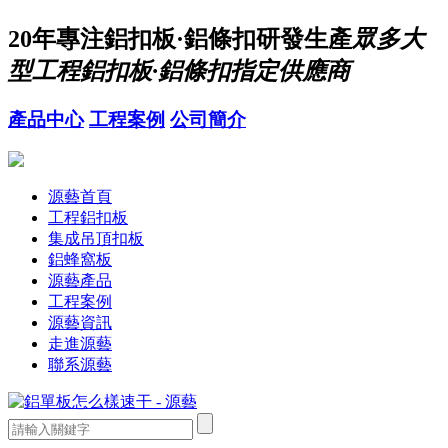
20年
專注鋁扣板·鋁條扣研發生產
眾多大
型工程鋁扣板·鋁條扣指定供應商
產品中心
工程案例
公司簡介
源藝首頁
工程鋁扣板
集成吊頂扣板
鋁蜂窩板
源藝產品
工程案例
源藝資訊
走進源藝
聯系源藝