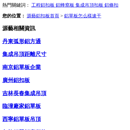
熱門關鍵詞：
工程鋁扣板
鋁蜂窩板
集成吊頂扣板
鋁條扣
您的位置：
源藝鋁扣板首頁
>
鋁單板怎么樣速干
源藝相關資訊
丹東弧形鋁方通
集成吊頂距離尺寸
南京鋁單板企業
廣州鋁扣板
吉林長春集成吊頂
臨潼廠家鋁單板
西寧鋁單板吊頂