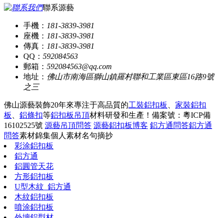
聯系源藝
手機：
181-3839-3981
座機：
181-3839-3981
傳真：
181-3839-3981
QQ：
592084563
郵箱：
592084563@qq.com
地址：
佛山市南海區獅山鎮羅村聯和工業區東區16路9號
之三
佛山源藝裝飾20年來專注于高品質的
工裝鋁扣板
、
家裝鋁扣
板
、
鋁條扣
等
鋁扣板吊頂
材料研發和生產！
備案號：粵ICP備
16102525號
源藝吊頂問答
源藝鋁扣板博客
鋁方通問答
鋁方通
問答
素材錦集
個人素材
名句摘抄
彩涂鋁扣板
鋁方通
鋁圓管天花
方形鋁扣板
U型木紋_鋁方通
木紋鋁扣板
噴涂鋁扣板
外墻鋁型材