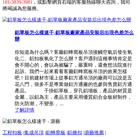
181-3839-3981
，或點擊網頁右端的客服熱線聊天咨詢，我司
將竭誠為您服務。
鋁單板怎么樣速干-鋁單板廠家產品安裝后出現色差怎么
辦
你知道為什么嗎？客廳鋁蜂窩板吊頂接觸空氣后發生氧
化二、鋁扣板氧化了怎么辦？客戶遇到這種事情肯定是
會不開心的，會以為被騙了，嚴重時，還會想法院進行
起訴。我們一起來看看客廳鋁蜂窩板吊頂的效果怎樣
吧！目前建材市場上從事鋁方通吊頂的廠商可以說是五
花八門，很多不是專業做鋁方通廠的也參與售賣鋁方通
產品。 干掛鋁單板，穿孔鋁墻板，產品的材質是
金屬，以鋁為主，產品主要采用優質鋁合金板材制作，
防火防潮，不變形， ...
了解詳情
工程扣板
|
集成吊頂
|
鋁蜂窩板
|
鋁條扣
|
源藝推薦
|