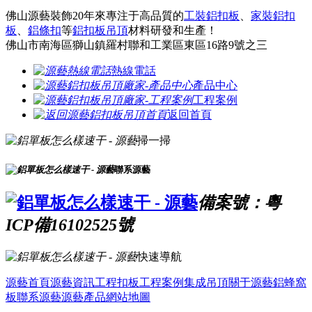
佛山源藝裝飾20年來專注于高品質的
工裝鋁扣板
、
家裝鋁扣
板
、
鋁條扣
等
鋁扣板吊頂
材料研發和生產！
佛山市南海區獅山鎮羅村聯和工業區東區16路9號之三
熱線電話
產品中心
工程案例
返回首頁
掃一掃
聯系源藝
備案號：粵
ICP備16102525號
快速導航
源藝首頁
源藝資訊
工程扣板
工程案例
集成吊頂
關于源藝
鋁蜂窩
板
聯系源藝
源藝產品
網站地圖