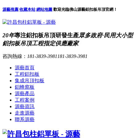
源藝推薦
收藏本站
網站地圖
歡迎光臨佛山源藝鋁扣板吊頂官網！
20年
專注鋁扣板吊頂研發生產
眾多政府·民用大小型
鋁扣板吊頂工程指定供應廠家
咨詢熱線：
181-3839-3981
181-3839-3981
源藝首頁
工程鋁扣板
集成吊頂扣板
鋁蜂窩板
源藝產品
工程案例
源藝資訊
走進源藝
聯系源藝