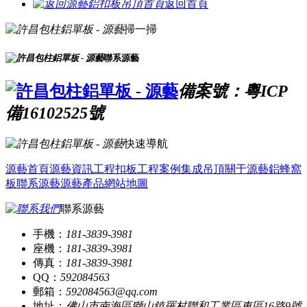
返回首頁
掃一掃
聯系源藝
備案號：粵ICP
備16102525號
快速導航
源藝首頁
源藝資訊
工程扣板
工程案例
集成吊頂
關于源藝
鋁蜂窩
板
聯系源藝
源藝產品
網站地圖
聯系源藝
手機：
181-3839-3981
座機：
181-3839-3981
傳真：
181-3839-3981
QQ：
592084563
郵箱：
592084563@qq.com
地址：
佛山市南海區獅山鎮羅村聯和工業區東區16路9號