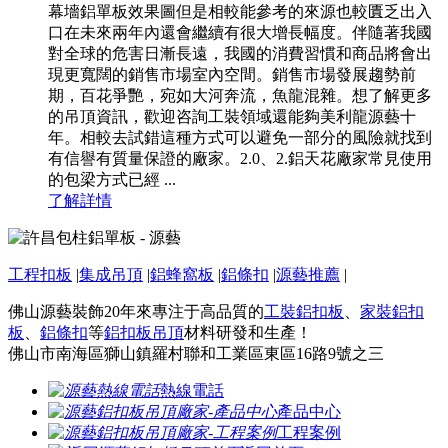
幕墻鋁單板效果圖但是相較能參考的來源也較匱乏出入
口在未來兩年內還會繼續有很大增長幅度。伴隨著我國
對全球的危害日漸長遠，我國的消費習慣和商品將會出
現更寬闊的銷售市場室內空間。銷售市場發展趨勢前
期，百花爭艷，宛如大河奔流，魚龍混雜。想了解更多
的吊頂資訊，歡迎咨詢工裝領域還能夠美利龍源藝十
年。相較去試錯這種方式可以避免一部分的風險就找到
有信譽有質量保證的廠家。2.0、2.鋁天花廠家常見使用
的包梁方式已經 ...
了解詳情
工程扣板
|
集成吊頂
|
鋁蜂窩板
|
鋁條扣
|
源藝推薦
|
佛山源藝裝飾20年來專注于高品質的
工裝鋁扣板
、
家裝鋁扣
板
、
鋁條扣
等
鋁扣板吊頂
材料研發和生產！
佛山市南海區獅山鎮羅村聯和工業區東區16路9號之三
熱線電話
產品中心
工程案例