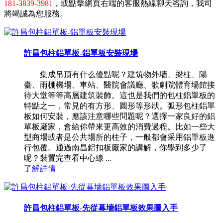
181-3839-3981
，或點擊網頁右端的客服熱線聊天咨詢，我司
將竭誠為您服務。
許昌包柱鋁單板-鋁單板安裝現場
集成吊頂有什么優點呢？建筑物外墻、梁柱、陽
臺、雨棚機場、車站、醫院會議廳、歌劇院體育場館接
待大堂等等高層建筑裝飾。這也是我們的包柱鋁單板的
特點之一，常見的有方形、圓形等形狀。弧形包柱鋁單
板如何安裝，應該注意哪些問題呢？選擇一家良好的鋁
單板廠家，會給你帶來更高效的消費過程。比如一些大
型商場或者是公共場所的柱子，一般都會采用鋁單板進
行包覆。通過南昌鋁扣板廠家的講解，你學到多少了
呢？裝置完查看中心線 ...
了解詳情
許昌包柱鋁單板-先從幕墻鋁單板效果圖入手