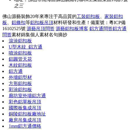
之三
佛山源藝裝飾20年來專注于高品質的
工裝鋁扣板
、
家裝鋁扣
板
、
鋁條扣
等
鋁扣板吊頂
材料研發和生產！
備案號：粵ICP備
16102525號
源藝吊頂問答
源藝鋁扣板博客
鋁方通問答
鋁方通
問答
素材錦集
個人素材
名句摘抄
滾涂鋁扣板
U型木紋_鋁方通
噴涂鋁扣板
鋁圓管天花
木紋鋁扣板
鋁方通
外墻鋁型材
方形鋁扣板
彩涂鋁扣板
廊坊室外墻鋁方通
彩色鋁單板吊頂
國際板集成吊頂
銅陵鋁扣板廠地址
廠房吊集成吊頂
1mm鋁方通價格