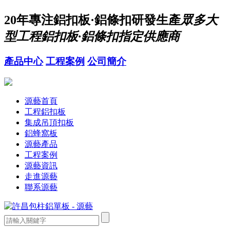
20年
專注鋁扣板·鋁條扣研發生產
眾多大
型工程鋁扣板·鋁條扣指定供應商
產品中心
工程案例
公司簡介
源藝首頁
工程鋁扣板
集成吊頂扣板
鋁蜂窩板
源藝產品
工程案例
源藝資訊
走進源藝
聯系源藝