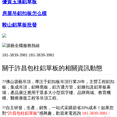
優質玉溪鋁單板
房屋吊鋁扣板怎么樣
鞍山鋁單板批發
源藝全國服務熱線
181-3839-3981
181-3839-3981
關于許昌包柱鋁單板的相關資訊動態
??佛山源藝吊頂，專注于鋁扣板吊頂行業20年，主營工程鋁扣
板，集成吊頂，鋁蜂窩板，鋁方通方管，鋁條扣及鋁單板幕
墻，產品廣泛應用于眾多大小型寫字樓、品牌商城、教育機
構、醫療康復工程等吊頂工程。
??自主研發，生產，銷售，一站式采購節省20%成本！如果您
對“
許昌包柱鋁單板
”感興趣，歡迎來電咨詢
181-3839-3981 /