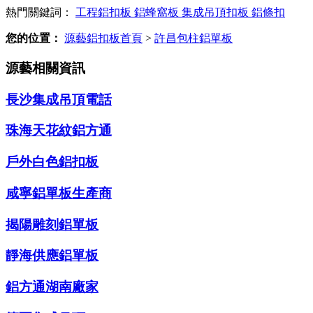
熱門關鍵詞：
工程鋁扣板
鋁蜂窩板
集成吊頂扣板
鋁條扣
您的位置：
源藝鋁扣板首頁
>
許昌包柱鋁單板
源藝相關資訊
長沙集成吊頂電話
珠海天花紋鋁方通
戶外白色鋁扣板
咸寧鋁單板生產商
揭陽雕刻鋁單板
靜海供應鋁單板
鋁方通湖南廠家