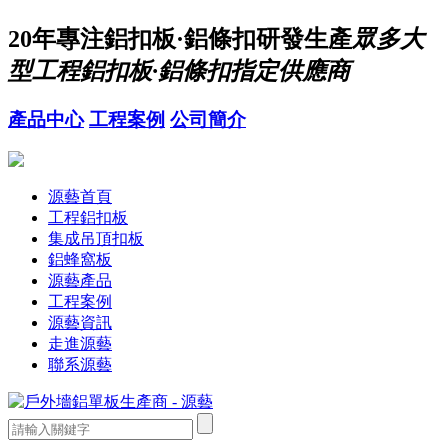
20年
專注鋁扣板·鋁條扣研發生產
眾多大
型工程鋁扣板·鋁條扣指定供應商
產品中心
工程案例
公司簡介
源藝首頁
工程鋁扣板
集成吊頂扣板
鋁蜂窩板
源藝產品
工程案例
源藝資訊
走進源藝
聯系源藝