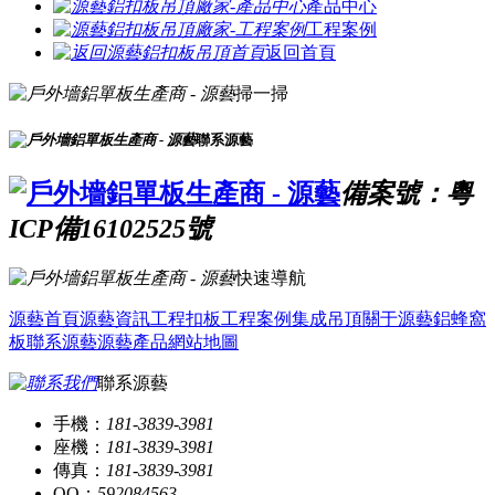
產品中心
工程案例
返回首頁
掃一掃
聯系源藝
備案號：粵
ICP備16102525號
快速導航
源藝首頁
源藝資訊
工程扣板
工程案例
集成吊頂
關于源藝
鋁蜂窩
板
聯系源藝
源藝產品
網站地圖
聯系源藝
手機：
181-3839-3981
座機：
181-3839-3981
傳真：
181-3839-3981
QQ：
592084563