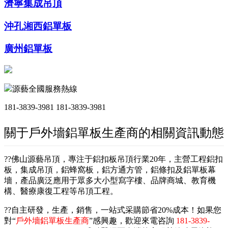
濟寧集成吊頂
沖孔湘西鋁單板
廣州鋁單板
源藝全國服務熱線
181-3839-3981
181-3839-3981
關于戶外墻鋁單板生產商的相關資訊動態
??佛山源藝吊頂，專注于鋁扣板吊頂行業20年，主營工程鋁扣
板，集成吊頂，鋁蜂窩板，鋁方通方管，鋁條扣及鋁單板幕
墻，產品廣泛應用于眾多大小型寫字樓、品牌商城、教育機
構、醫療康復工程等吊頂工程。
??自主研發，生產，銷售，一站式采購節省20%成本！如果您
對“
戶外墻鋁單板生產商
”感興趣，歡迎來電咨詢
181-3839-