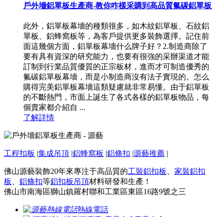
戶外墻鋁單板生產商-教你咋樣采購到高品質氟碳鋁單板
此外，鋁單板幕墻的種類很多，如木紋鋁單板、石紋鋁
單板、鋁蜂窩板等，為客戶提供更多裝飾選擇。記住前
面這幾個方面，鋁單板幕墻什么牌子好？2.制造商除了
要有具有資深的研究能力，也要有很強的采辦渠道才能
訂制到行業品質優質的正宗板材，進而才可制造優秀的
氟碳鋁單板幕墻，而是小制造商沒有法子實現的。怎么
購得完美鋁單板幕墻這類疑慮就非常易懂。由于鋁單板
的不斷熱門，市面上誕生了各式各樣的鋁單板物品，每
個賣家都介紹自 ...
了解詳情
工程扣板
|
集成吊頂
|
鋁蜂窩板
|
鋁條扣
|
源藝推薦
|
佛山源藝裝飾20年來專注于高品質的
工裝鋁扣板
、
家裝鋁扣
板
、
鋁條扣
等
鋁扣板吊頂
材料研發和生產！
佛山市南海區獅山鎮羅村聯和工業區東區16路9號之三
熱線電話