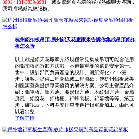
3981 / 181-3839-3981
，或點擊網頁右端的客服熱線聊天咨詢，
我司將竭誠為您服務。
杭州鋁扣板吊頂-廣州鋁天花廠家來告訴你集成吊頂鋁扣
板怎么拆
以上就是鋁天花廠家介紹幾種常見集成吊頂可能會使用
的鋁扣板的拆卸方法啦，不過最重要的還是安全第一。
售中：設計部門負責產品的設計、圖紙深化? ? ? ?第二
步，讓客戶提供工程圖紙或工程圖紙，使杭州鋁板廠美
利龍源藝夠提供專業優質的解決方案。公司主營產品介
紹：鋁單板、鋁方通、弧形鋁方通、木紋鋁方通、金屬
屏風、鋁窗花、鋁格柵、鋁蜂窩板、鋁幕墻等等。第五
步，確認后，下料并安排車間進行鋁單板加工。由此可
以看出整 ...
了解詳情