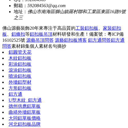
郵箱：
592084563@qq.com
地址：
佛山市南海區獅山鎮羅村聯和工業區東區16路9號
之三
佛山源藝裝飾20年來專注于高品質的
工裝鋁扣板
、
家裝鋁扣
板
、
鋁條扣
等
鋁扣板吊頂
材料研發和生產！
備案號：粵ICP備
16102525號
源藝吊頂問答
源藝鋁扣板博客
鋁方通問答
鋁方通
問答
素材錦集
個人素材
名句摘抄
鋁圓管天花
木紋鋁扣板
彩涂鋁扣板
滾涂鋁扣板
噴涂鋁扣板
外墻鋁型材
方形鋁扣板
鋁方通
U型木紋_鋁方通
德州供應鋁單板
曲靖外墻鋁單板
大同鋁單板價格
河北鋁扣板品牌