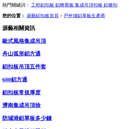
熱門關鍵詞：
工程鋁扣板
鋁蜂窩板
集成吊頂扣板
鋁條扣
您的位置：
源藝鋁扣板首頁
>
戶外墻鋁單板生產商
源藝相關資訊
歐式風格集成吊頂
舟山弧形鋁方通
鋁扣板吊頂五件套
600鋁方通
鋁扣板常規厚度
濟南集成吊頂徐
防城港鋁單板多少錢