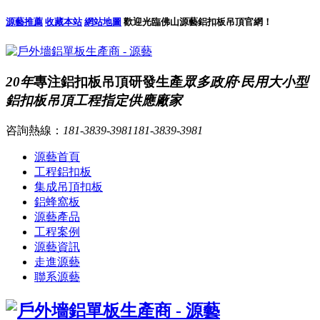
源藝推薦
收藏本站
網站地圖
歡迎光臨佛山源藝鋁扣板吊頂官網！
20年
專注鋁扣板吊頂研發生產
眾多政府·民用大小型
鋁扣板吊頂工程指定供應廠家
咨詢熱線：
181-3839-3981
181-3839-3981
源藝首頁
工程鋁扣板
集成吊頂扣板
鋁蜂窩板
源藝產品
工程案例
源藝資訊
走進源藝
聯系源藝