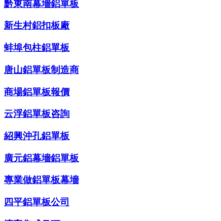
黔東南幕墻鋁單板
新生村鋁扣板廠
蚌埠包柱鋁單板
唐山鋁單板制造商
商場鋁單板報價
云浮鋁單板咨詢
紹興沖孔鋁單板
廣元鋁幕墻鋁單板
專業做鋁單板幕墻
四平鋁單板公司