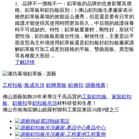
1、品牌不一價格不一：鋁單板的品牌的也會影響其價
格。鋁單板和鋁扣板區別：1.佛山鋁扣板生產廠家表示
雖然鋁單板幕墻的效能這么優秀，但是還是要有日常的
維護才能使得其使用時間更加長久，中后期的維護保養
時不可或缺的。特性：鋁單板重量輕，剛性好，形狀可
塑性強，鋁扣板板面復合性強，耐候性佳，主要是以平
面造型為主外墻使用鋁單板還是鋁扣板好鋁扣板廠家講
解鋁單板可加工成差別規格的平板、雙曲面板、異型板
等各種龐大形狀 ...
了解詳情
工程扣板
|
集成吊頂
|
鋁蜂窩板
|
鋁條扣
|
源藝推薦
|
佛山源藝裝飾20年來專注于高品質的
工裝鋁扣板
、
家裝鋁扣
板
、
鋁條扣
等
鋁扣板吊頂
材料研發和生產！
佛山市南海區獅山鎮羅村聯和工業區東區16路9號之三
熱線電話
產品中心
工程案例