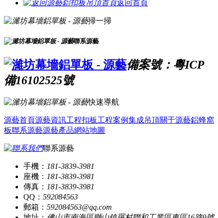
返回首頁
掃一掃
聯系源藝
備案號：粵ICP
備16102525號
快速導航
源藝首頁
源藝資訊
工程扣板
工程案例
集成吊頂
關于源藝
鋁蜂窩
板
聯系源藝
源藝產品
網站地圖
聯系源藝
手機：
181-3839-3981
座機：
181-3839-3981
傳真：
181-3839-3981
QQ：
592084563
郵箱：
592084563@qq.com
地址：
佛山市南海區獅山鎮羅村聯和工業區東區16路9號