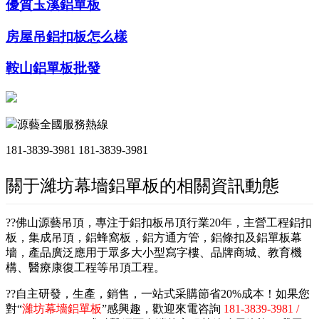
優質玉溪鋁單板
房屋吊鋁扣板怎么樣
鞍山鋁單板批發
源藝全國服務熱線
181-3839-3981
181-3839-3981
關于濰坊幕墻鋁單板的相關資訊動態
??佛山源藝吊頂，專注于鋁扣板吊頂行業20年，主營工程鋁扣
板，集成吊頂，鋁蜂窩板，鋁方通方管，鋁條扣及鋁單板幕
墻，產品廣泛應用于眾多大小型寫字樓、品牌商城、教育機
構、醫療康復工程等吊頂工程。
??自主研發，生產，銷售，一站式采購節省20%成本！如果您
對“
濰坊幕墻鋁單板
”感興趣，歡迎來電咨詢
181-3839-3981 /