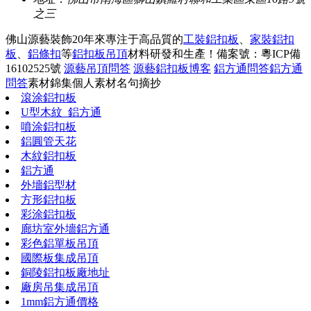
之三
佛山源藝裝飾20年來專注于高品質的
工裝鋁扣板
、
家裝鋁扣
板
、
鋁條扣
等
鋁扣板吊頂
材料研發和生產！
備案號：粵ICP備
16102525號
源藝吊頂問答
源藝鋁扣板博客
鋁方通問答
鋁方通
問答
素材錦集
個人素材
名句摘抄
滾涂鋁扣板
U型木紋_鋁方通
噴涂鋁扣板
鋁圓管天花
木紋鋁扣板
鋁方通
外墻鋁型材
方形鋁扣板
彩涂鋁扣板
廊坊室外墻鋁方通
彩色鋁單板吊頂
國際板集成吊頂
銅陵鋁扣板廠地址
廠房吊集成吊頂
1mm鋁方通價格