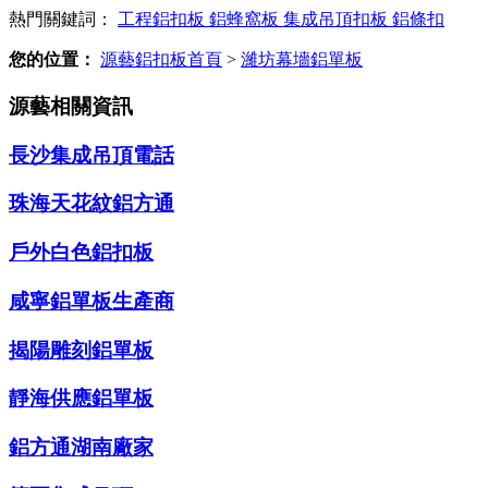
熱門關鍵詞：
工程鋁扣板
鋁蜂窩板
集成吊頂扣板
鋁條扣
您的位置：
源藝鋁扣板首頁
>
濰坊幕墻鋁單板
源藝相關資訊
長沙集成吊頂電話
珠海天花紋鋁方通
戶外白色鋁扣板
咸寧鋁單板生產商
揭陽雕刻鋁單板
靜海供應鋁單板
鋁方通湖南廠家