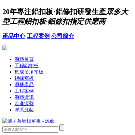
20年
專注鋁扣板·鋁條扣研發生產
眾多大
型工程鋁扣板·鋁條扣指定供應商
產品中心
工程案例
公司簡介
源藝首頁
工程鋁扣板
集成吊頂扣板
鋁蜂窩板
源藝產品
工程案例
源藝資訊
走進源藝
聯系源藝