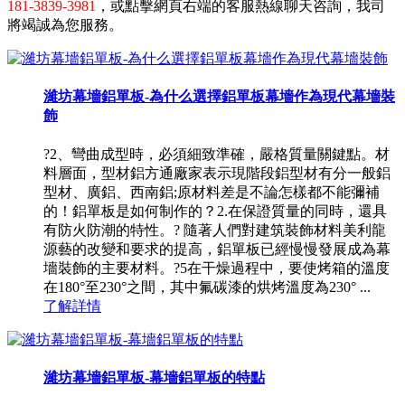
181-3839-3981
，或點擊網頁右端的客服熱線聊天咨詢，我司
將竭誠為您服務。
濰坊幕墻鋁單板-為什么選擇鋁單板幕墻作為現代幕墻裝
飾
?2、彎曲成型時，必須細致準確，嚴格質量關鍵點。材
料層面，型材鋁方通廠家表示現階段鋁型材有分一般鋁
型材、廣鋁、西南鋁;原材料差是不論怎樣都不能彌補
的！鋁單板是如何制作的？2.在保證質量的同時，還具
有防火防潮的特性。? 隨著人們對建筑裝飾材料美利龍
源藝的改變和要求的提高，鋁單板已經慢慢發展成為幕
墻裝飾的主要材料。?5在干燥過程中，要使烤箱的溫度
在180°至230°之間，其中氟碳漆的烘烤溫度為230° ...
了解詳情
濰坊幕墻鋁單板-幕墻鋁單板的特點