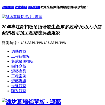
源藝推薦
收藏本站
網站地圖
歡迎光臨佛山源藝鋁扣板吊頂官網！
20年
專注鋁扣板吊頂研發生產
眾多政府·民用大小型
鋁扣板吊頂工程指定供應廠家
咨詢熱線：
181-3839-3981
181-3839-3981
源藝首頁
工程鋁扣板
集成吊頂扣板
鋁蜂窩板
源藝產品
工程案例
源藝資訊
走進源藝
聯系源藝