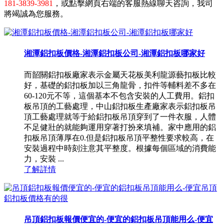
181-3839-3981
，或點擊網頁右端的客服熱線聊天咨詢，我司
將竭誠為您服務。
湘潭鋁扣板價格-湘潭鋁扣板公司-湘潭鋁扣板哪家好
而韶關鋁扣板廠家表示金屬天花板美利龍源藝扣板比較
好，基礎的鋁扣板加以三角龍骨，扣件等輔料差不多在
60-120元不等，這個基本不包含安裝的人工費用。鋁扣
板吊頂的工藝處理，中山鋁扣板生產廠家表示鋁扣板吊
頂工藝處理就等于給鋁扣板吊頂穿到了一件衣服，人體
不足健壯的就能夠運用穿著打扮來填補。家中應用的鋁
扣板吊頂薄厚在0.但是鋁扣板吊頂平整性要求較高，在
安裝過程中時刻注意其平整度。根據每個區域的消費能
力，安裝 ...
了解詳情
吊頂鋁扣板報價便宜的-便宜的鋁扣板吊頂能用么-便宜