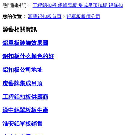
熱門關鍵詞：
工程鋁扣板
鋁蜂窩板
集成吊頂扣板
鋁條扣
您的位置：
源藝鋁扣板首頁
>
鋁單板報價公司
源藝相關資訊
鋁單板裝飾效果圖
鋁扣板什么顏色的好
鋁扣板公司地址
虔藝牌集成吊頂
工程鋁扣板供應商
漢中鋁單板板生產
淮安鋁單板銷售