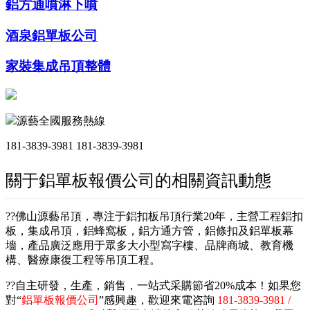
鋁方通噴淋下噴
酒泉鋁單板公司
家裝集成吊頂整體
源藝全國服務熱線
181-3839-3981
181-3839-3981
關于鋁單板報價公司的相關資訊動態
??佛山源藝吊頂，專注于鋁扣板吊頂行業20年，主營工程鋁扣
板，集成吊頂，鋁蜂窩板，鋁方通方管，鋁條扣及鋁單板幕
墻，產品廣泛應用于眾多大小型寫字樓、品牌商城、教育機
構、醫療康復工程等吊頂工程。
??自主研發，生產，銷售，一站式采購節省20%成本！如果您
對“
鋁單板報價公司
”感興趣，歡迎來電咨詢
181-3839-3981 /