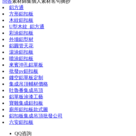
問答
素材錦集
個人素材
名句摘抄
鋁方通
方形鋁扣板
木紋鋁扣板
U型木紋_鋁方通
彩涂鋁扣板
外墻鋁型材
鋁圓管天花
滾涂鋁扣板
噴涂鋁扣板
來賓沖孔鋁單板
批發pv鋁扣板
鏤空鋁單板定制
集成吊頂輔材價格
吐魯番集成吊頂
鋁單板涂漆工藝
寶雞集成鋁扣板
廁所鋁扣板款式圖
鋁扣板集成吊頂批發公司
六安鋁扣板
QQ咨詢