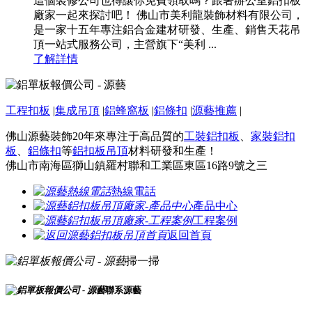
這個裝修公司也得讓你免費領取嗎？跟著辦公室鋁扣板
廠家一起來探討吧！ 佛山市美利龍裝飾材料有限公司，
是一家十五年專注鋁合金建材研發、生產、銷售天花吊
頂一站式服務公司，主營旗下“美利 ...
了解詳情
工程扣板
|
集成吊頂
|
鋁蜂窩板
|
鋁條扣
|
源藝推薦
|
佛山源藝裝飾20年來專注于高品質的
工裝鋁扣板
、
家裝鋁扣
板
、
鋁條扣
等
鋁扣板吊頂
材料研發和生產！
佛山市南海區獅山鎮羅村聯和工業區東區16路9號之三
熱線電話
產品中心
工程案例
返回首頁
掃一掃
聯系源藝