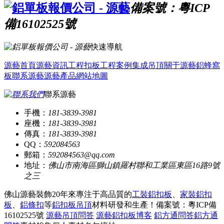
備案號：粵ICP
備16102525號
快速導航
源藝首頁
源藝資訊
工程扣板
工程案例
集成吊頂
關于源藝
鋁蜂窩
板
聯系源藝
源藝產品
網站地圖
聯系源藝
手機：
181-3839-3981
座機：
181-3839-3981
傳真：
181-3839-3981
QQ：
592084563
郵箱：
592084563@qq.com
地址：
佛山市南海區獅山鎮羅村聯和工業區東區16路9號
之三
佛山源藝裝飾20年來專注于高品質的
工裝鋁扣板
、
家裝鋁扣
板
、
鋁條扣
等
鋁扣板吊頂
材料研發和生產！
備案號：粵ICP備
16102525號
源藝吊頂問答
源藝鋁扣板博客
鋁方通問答
鋁方通