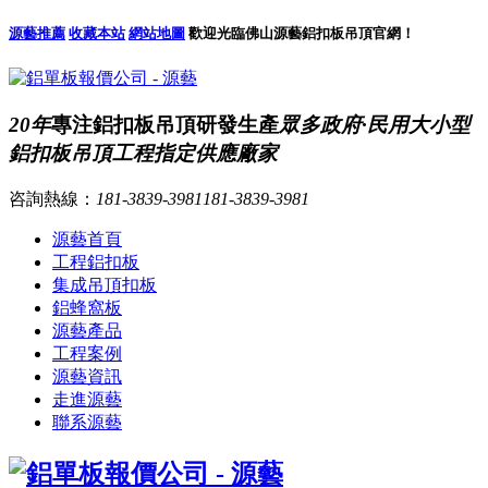
源藝推薦
收藏本站
網站地圖
歡迎光臨佛山源藝鋁扣板吊頂官網！
20年
專注鋁扣板吊頂研發生產
眾多政府·民用大小型
鋁扣板吊頂工程指定供應廠家
咨詢熱線：
181-3839-3981
181-3839-3981
源藝首頁
工程鋁扣板
集成吊頂扣板
鋁蜂窩板
源藝產品
工程案例
源藝資訊
走進源藝
聯系源藝