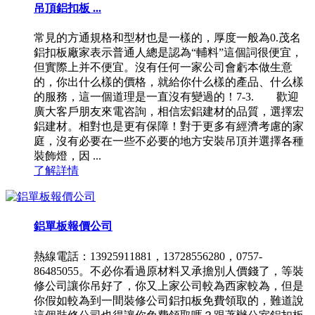
吊頂鋁扣板 ...
常見的方通規格和型材也是一樣的，厚度一般為0.茂名
鋁扣板廠家表示普通人總是認為“輔料”這個詞很便宜，
但實際上并不便宜。沒有任何一家公司會虧本做生意
的，你出什么樣的價格，就給你什么樣的產品、什么樣
的服務，這一個道理是一直沒有變過的！7-3. 歡迎
廣大客戶朋友來電咨詢，相信宏鋁建材的品質，選擇宏
鋁建材。相對也是更有保障！對于更多有經濟考慮的家
庭，沒有必要在一些不必要的地方安裝吊頂并選擇各種
裝飾燈，因 ...
了解詳情
鋁單板報價公司
熱線電話：13925911881，13728556280，0757-
86485055。不必你看過原材料又承擔別人價錢了，等裝
修公司讓你吊好了，你又上家公司較為西家較為，但是
你假如較為到一間裝修公司鋁扣板免費領取的，難道說