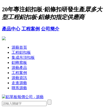
20年
專注鋁扣板·鋁條扣研發生產
眾多大
型工程鋁扣板·鋁條扣指定供應商
產品中心
工程案例
公司簡介
源藝首頁
工程鋁扣板
集成吊頂扣板
鋁蜂窩板
源藝產品
工程案例
源藝資訊
走進源藝
聯系源藝