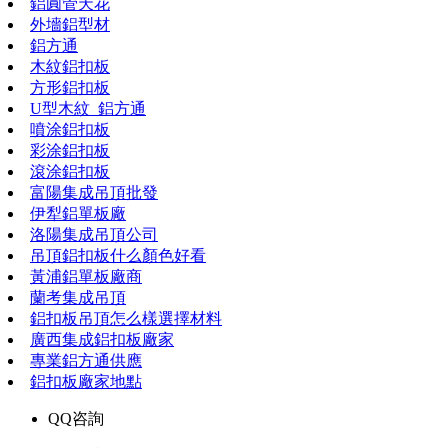
鋁圓管天花
外墻鋁型材
鋁方通
木紋鋁扣板
方形鋁扣板
U型木紋_鋁方通
噴涂鋁扣板
彩涂鋁扣板
滾涂鋁扣板
富陽集成吊頂批發
伊犁鋁單板廠
洛陽集成吊頂公司
吊頂鋁扣板什么顏色好看
黃浦鋁單板廠商
蘭考集成吊頂
鋁扣板吊頂怎么樣選擇材料
廣西集成鋁扣板廠家
專業鋁方通供應
鋁扣板廠家地點
QQ咨詢