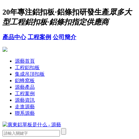
20年
專注鋁扣板·鋁條扣研發生產
眾多大
型工程鋁扣板·鋁條扣指定供應商
產品中心
工程案例
公司簡介
源藝首頁
工程鋁扣板
集成吊頂扣板
鋁蜂窩板
源藝產品
工程案例
源藝資訊
走進源藝
聯系源藝