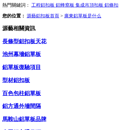
熱門關鍵詞：
工程鋁扣板
鋁蜂窩板
集成吊頂扣板
鋁條扣
您的位置：
源藝鋁扣板首頁
>
廣東鋁單板是什么
源藝相關資訊
長條型鋁扣板天花
池州幕墻鋁單板
鋁單板復驗項目
型材鋁扣板
百色包柱鋁單板
鋁方通外墻間隔
馬鞍山鋁單板品牌