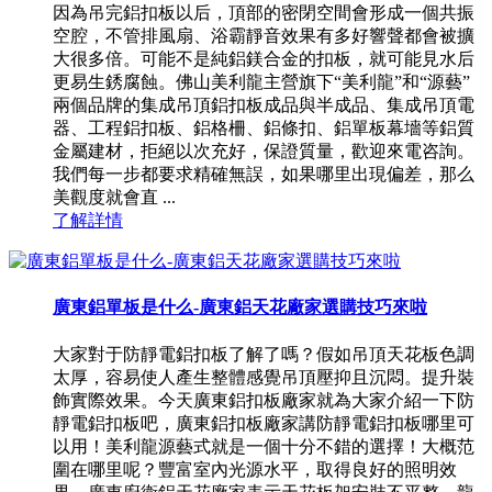
因為吊完鋁扣板以后，頂部的密閉空間會形成一個共振
空腔，不管排風扇、浴霸靜音效果有多好響聲都會被擴
大很多倍。可能不是純鋁鎂合金的扣板，就可能見水后
更易生銹腐蝕。佛山美利龍主營旗下“美利龍”和“源藝”
兩個品牌的集成吊頂鋁扣板成品與半成品、集成吊頂電
器、工程鋁扣板、鋁格柵、鋁條扣、鋁單板幕墻等鋁質
金屬建材，拒絕以次充好，保證質量，歡迎來電咨詢。
我們每一步都要求精確無誤，如果哪里出現偏差，那么
美觀度就會直 ...
了解詳情
廣東鋁單板是什么-廣東鋁天花廠家選購技巧來啦
大家對于防靜電鋁扣板了解了嗎？假如吊頂天花板色調
太厚，容易使人產生整體感覺吊頂壓抑且沉悶。提升裝
飾實際效果。今天廣東鋁扣板廠家就為大家介紹一下防
靜電鋁扣板吧，廣東鋁扣板廠家講防靜電鋁扣板哪里可
以用！美利龍源藝式就是一個十分不錯的選擇！大概范
圍在哪里呢？豐富室內光源水平，取得良好的照明效