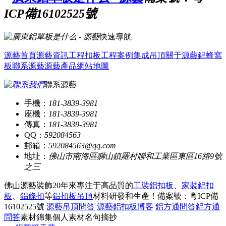
ICP備16102525號
快速導航
源藝首頁
源藝資訊
工程扣板
工程案例
集成吊頂
關于源藝
鋁蜂窩
板
聯系源藝
源藝產品
網站地圖
聯系源藝
手機：
181-3839-3981
座機：
181-3839-3981
傳真：
181-3839-3981
QQ：
592084563
郵箱：
592084563@qq.com
地址：
佛山市南海區獅山鎮羅村聯和工業區東區16路9號
之三
佛山源藝裝飾20年來專注于高品質的
工裝鋁扣板
、
家裝鋁扣
板
、
鋁條扣
等
鋁扣板吊頂
材料研發和生產！
備案號：粵ICP備
16102525號
源藝吊頂問答
源藝鋁扣板博客
鋁方通問答
鋁方通
問答
素材錦集
個人素材
名句摘抄