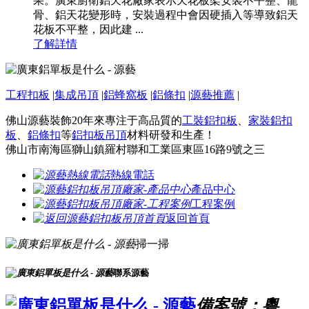
果。廣東廚衛鋁天花廠家表示天花板架安裝不平整、龍
骨、鋁天花變形時，安裝過程中會因硬插入等導致鋁天
花板不平整，因此建 ...
了解詳情
工程扣板
|
集成吊頂
|
鋁蜂窩板
|
鋁條扣
|
源藝推薦
|
佛山源藝裝飾20年來專注于高品質的
工裝鋁扣板
、
家裝鋁扣
板
、
鋁條扣
等
鋁扣板吊頂
材料研發和生產！
佛山市南海區獅山鎮羅村聯和工業區東區16路9號之三
熱線電話
產品中心
工程案例
返回首頁
掃一掃
聯系源藝
備案號：粵