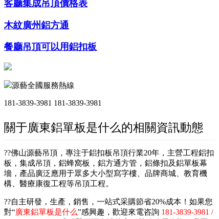
客廳集成吊頂價格表
木紋廣州鋁方通
餐廳吊頂可以用鋁扣板
源藝全國服務熱線
181-3839-3981
181-3839-3981
關于廣東鋁單板是什么的相關資訊動態
??佛山源藝吊頂，專注于鋁扣板吊頂行業20年，主營工程鋁扣
板，集成吊頂，鋁蜂窩板，鋁方通方管，鋁條扣及鋁單板幕
墻，產品廣泛應用于眾多大小型寫字樓、品牌商城、教育機
構、醫療康復工程等吊頂工程。
??自主研發，生產，銷售，一站式采購節省20%成本！如果您
對“
廣東鋁單板是什么
”感興趣，歡迎來電咨詢
181-3839-3981 /