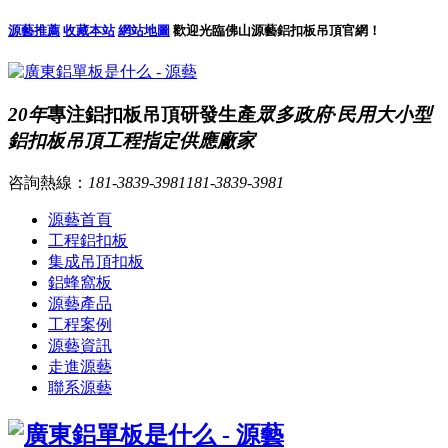
源藝推薦
收藏本站
網站地圖
歡迎光臨佛山源藝鋁扣板吊頂官網！
20年
專注鋁扣板吊頂研發生產
眾多政府·民用大小型
鋁扣板吊頂工程指定供應廠家
咨詢熱線：
181-3839-3981
181-3839-3981
源藝首頁
工程鋁扣板
集成吊頂扣板
鋁蜂窩板
源藝產品
工程案例
源藝資訊
走進源藝
聯系源藝