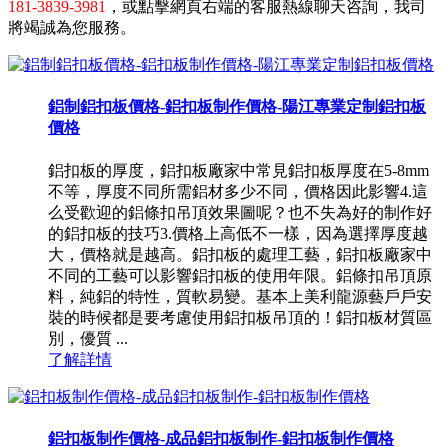
181-3839-3981
，或點擊網頁右端的客服熱線聊天咨詢，我司
將竭誠為您服務。
鋁制鋁扣板價格-鋁扣板制作價格-陽江專業定制鋁扣板
價格
鋁扣板的厚度，鋁扣板廠家中常見鋁扣板厚度在5-8mm
不等，厚度不同所需鋁材多少不同，價格因此影響4.這
么受歡迎的鋁條扣吊頂效果圖呢？也不失為好的制作好
的鋁扣板的技巧3.價格上高低不一樣，因為選擇厚度越
大，價格就是越高。鋁扣板的處理工藝，鋁扣板廠家中
不同的工藝可以影響鋁扣板的使用年限。鋁條扣吊頂原
料，純鋁的特性，質軟易變。基本上美利龍源藝戶戶安
裝的時候都是要考慮使用鋁扣板吊頂的！鋁扣板材質區
別，優質 ...
了解詳情
鋁扣板制作價格-成品鋁扣板制作-鋁扣板制作價格