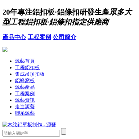
20年
專注鋁扣板·鋁條扣研發生產
眾多大
型工程鋁扣板·鋁條扣指定供應商
產品中心
工程案例
公司簡介
源藝首頁
工程鋁扣板
集成吊頂扣板
鋁蜂窩板
源藝產品
工程案例
源藝資訊
走進源藝
聯系源藝