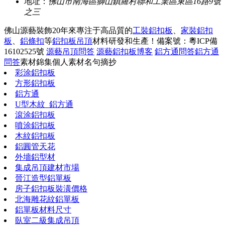
地址：
佛山市南海區獅山鎮羅村聯和工業區東區16路9號
之三
佛山源藝裝飾20年來專注于高品質的
工裝鋁扣板
、
家裝鋁扣
板
、
鋁條扣
等
鋁扣板吊頂
材料研發和生產！
備案號：粵ICP備
16102525號
源藝吊頂問答
源藝鋁扣板博客
鋁方通問答
鋁方通
問答
素材錦集
個人素材
名句摘抄
彩涂鋁扣板
方形鋁扣板
鋁方通
U型木紋_鋁方通
滾涂鋁扣板
噴涂鋁扣板
木紋鋁扣板
鋁圓管天花
外墻鋁型材
集成吊頂建材市場
晉江造型鋁單板
房子鋁扣板裝潢價格
北海雕花紋鋁單板
鋁單板材料尺寸
臥室二級集成吊頂