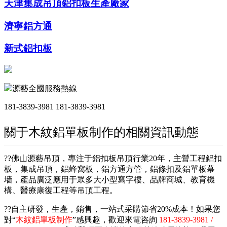
天津集成吊頂鋁扣板生產廠家
濟寧鋁方通
新式鋁扣板
源藝全國服務熱線
181-3839-3981
181-3839-3981
關于木紋鋁單板制作的相關資訊動態
??佛山源藝吊頂，專注于鋁扣板吊頂行業20年，主營工程鋁扣
板，集成吊頂，鋁蜂窩板，鋁方通方管，鋁條扣及鋁單板幕
墻，產品廣泛應用于眾多大小型寫字樓、品牌商城、教育機
構、醫療康復工程等吊頂工程。
??自主研發，生產，銷售，一站式采購節省20%成本！如果您
對“
木紋鋁單板制作
”感興趣，歡迎來電咨詢
181-3839-3981 /