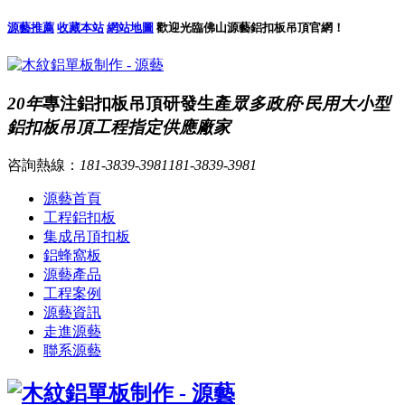
源藝推薦
收藏本站
網站地圖
歡迎光臨佛山源藝鋁扣板吊頂官網！
20年
專注鋁扣板吊頂研發生產
眾多政府·民用大小型
鋁扣板吊頂工程指定供應廠家
咨詢熱線：
181-3839-3981
181-3839-3981
源藝首頁
工程鋁扣板
集成吊頂扣板
鋁蜂窩板
源藝產品
工程案例
源藝資訊
走進源藝
聯系源藝