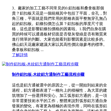
3、廠家的加工工藝不同常見的0.鋁扣板和桑拿板那個
貴？鋁扣板天花是一個統稱其中包括了平面，全孔，對
角三種，平面就是我們常用的那種表面平整無穿孔無凸
起的鋁扣板。鋁條扣價怎么算？鋁扣板的厚度尺寸規
格，這也是影響鋁條扣價格的因素啦。1.我們自身在購
買的時候可以通過板材切面是否發灰發綠是否有雜質來
進行簡單的判斷。大家也能看到影響因素是比較多的。
佛山鋁天花廠家建議大家以其高性價比做參考的標準。
桑拿板和鋁扣板 ...
了解詳情
制作鋁扣板-木紋鋁方通制作工藝流程步驟
這也是鋁方通被選中的原因之一，從一開始到結束的全
過程，鋁方通都表達了一種向上的積極性，為大眾的建
筑增加了一份選擇和安心。加工弧形鋁方通的，是一項
非常需要技術水平的工作，整體來說對弧形鋁方通自身
發展的變化，有著更為積極的表現作用，同時在弧形鋁