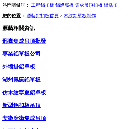
熱門關鍵詞：
工程鋁扣板
鋁蜂窩板
集成吊頂扣板
鋁條扣
您的位置：
源藝鋁扣板首頁
>
木紋鋁單板制作
源藝相關資訊
邢臺集成吊頂批發
專業鋁單板公司
外墻掛鋁單板
湖州氟碳鋁單板
仿木紋寧夏鋁單板
新型鋁扣板吊頂
安徽廚衛集成吊頂