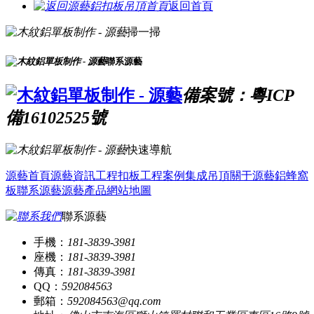
返回首頁
掃一掃
聯系源藝
備案號：粵ICP
備16102525號
快速導航
源藝首頁
源藝資訊
工程扣板
工程案例
集成吊頂
關于源藝
鋁蜂窩
板
聯系源藝
源藝產品
網站地圖
聯系源藝
手機：
181-3839-3981
座機：
181-3839-3981
傳真：
181-3839-3981
QQ：
592084563
郵箱：
592084563@qq.com