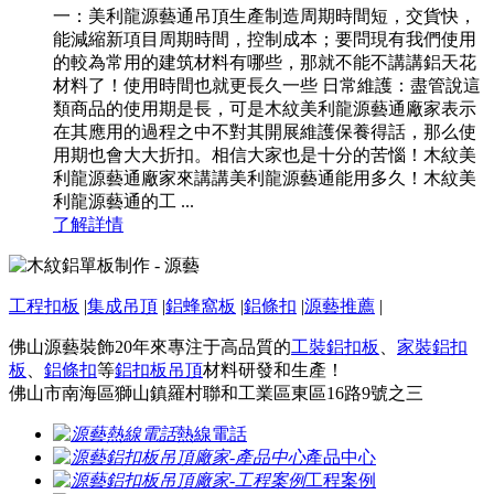
一：美利龍源藝通吊頂生產制造周期時間短，交貨快，
能減縮新項目周期時間，控制成本；要問現有我們使用
的較為常用的建筑材料有哪些，那就不能不講講鋁天花
材料了！使用時間也就更長久一些 日常維護：盡管說這
類商品的使用期是長，可是木紋美利龍源藝通廠家表示
在其應用的過程之中不對其開展維護保養得話，那么使
用期也會大大折扣。相信大家也是十分的苦惱！木紋美
利龍源藝通廠家來講講美利龍源藝通能用多久！木紋美
利龍源藝通的工 ...
了解詳情
工程扣板
|
集成吊頂
|
鋁蜂窩板
|
鋁條扣
|
源藝推薦
|
佛山源藝裝飾20年來專注于高品質的
工裝鋁扣板
、
家裝鋁扣
板
、
鋁條扣
等
鋁扣板吊頂
材料研發和生產！
佛山市南海區獅山鎮羅村聯和工業區東區16路9號之三
熱線電話
產品中心
工程案例