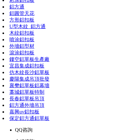
彩涂鋁扣板
鋁方通
鋁圓管天花
方形鋁扣板
U型木紋_鋁方通
木紋鋁扣板
噴涂鋁扣板
外墻鋁型材
滾涂鋁扣板
鏤空鋁單板生產廠
宜昌集成鋁扣板
仿木紋長沙鋁單板
慶陽集成吊頂批發
襄樊鋁單板鋁幕墻
藁城鋁單板特制
長春鋁單板吊頂
鋁方通外墻吊頂
嘉興uv鋁扣板
保定鋁方通鋁單板
QQ咨詢