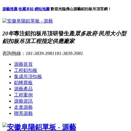
源藝推薦
收藏本站
網站地圖
歡迎光臨佛山源藝鋁扣板吊頂官網！
20年
專注鋁扣板吊頂研發生產
眾多政府·民用大小型
鋁扣板吊頂工程指定供應廠家
咨詢熱線：
181-3839-3981
181-3839-3981
源藝首頁
工程鋁扣板
集成吊頂扣板
鋁蜂窩板
源藝產品
工程案例
源藝資訊
走進源藝
聯系源藝