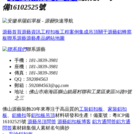
備16102525號
快速導航
源藝首頁
源藝資訊
工程扣板
工程案例
集成吊頂
關于源藝
鋁蜂窩
板
聯系源藝
源藝產品
網站地圖
聯系源藝
手機：
181-3839-3981
座機：
181-3839-3981
傳真：
181-3839-3981
QQ：
592084563
郵箱：
592084563@qq.com
地址：
佛山市南海區獅山鎮羅村聯和工業區東區16路9號
之三
佛山源藝裝飾20年來專注于高品質的
工裝鋁扣板
、
家裝鋁扣
板
、
鋁條扣
等
鋁扣板吊頂
材料研發和生產！
備案號：粵ICP備
16102525號
源藝吊頂問答
源藝鋁扣板博客
鋁方通問答
鋁方通
問答
素材錦集
個人素材
名句摘抄