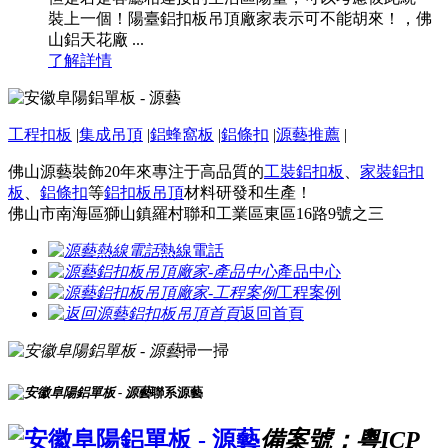
裝上一個！陽臺鋁扣板吊頂廠家表示可不能胡來！，佛
山鋁天花廠 ...
了解詳情
工程扣板
|
集成吊頂
|
鋁蜂窩板
|
鋁條扣
|
源藝推薦
|
佛山源藝裝飾20年來專注于高品質的
工裝鋁扣板
、
家裝鋁扣
板
、
鋁條扣
等
鋁扣板吊頂
材料研發和生產！
佛山市南海區獅山鎮羅村聯和工業區東區16路9號之三
熱線電話
產品中心
工程案例
返回首頁
掃一掃
聯系源藝
備案號：粵ICP