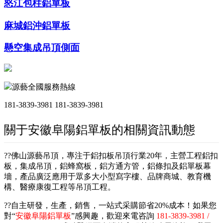
怒江包柱鋁單板
麻城鋁沖鋁單板
懸空集成吊頂側面
源藝全國服務熱線
181-3839-3981
181-3839-3981
關于安徽阜陽鋁單板的相關資訊動態
??佛山源藝吊頂，專注于鋁扣板吊頂行業20年，主營工程鋁扣
板，集成吊頂，鋁蜂窩板，鋁方通方管，鋁條扣及鋁單板幕
墻，產品廣泛應用于眾多大小型寫字樓、品牌商城、教育機
構、醫療康復工程等吊頂工程。
??自主研發，生產，銷售，一站式采購節省20%成本！如果您
對“
安徽阜陽鋁單板
”感興趣，歡迎來電咨詢
181-3839-3981 /