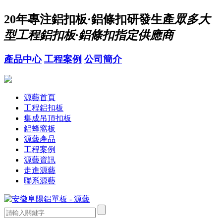
20年
專注鋁扣板·鋁條扣研發生產
眾多大
型工程鋁扣板·鋁條扣指定供應商
產品中心
工程案例
公司簡介
源藝首頁
工程鋁扣板
集成吊頂扣板
鋁蜂窩板
源藝產品
工程案例
源藝資訊
走進源藝
聯系源藝