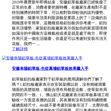
2019年農歷新年即將結束，安徽鋁單板廠家已經恢復了
正常的生產，消費者要把握時機，在廠家生產相對不是
特別擁擠的時間下單，可以相對取得較強的談判優勢。
封陽臺，陽臺吊頂美利龍源藝是要跟上的了！設備的后
期維護非常簡單。這幾種規格鋁扣板供你考慮一、鋁扣
板吊頂優勢：家裝鋁扣板廠家表示假如你的家居環境例
如濕冷的中國南方這種氣候或者是就是處于南方，即便
作用只是一個生活陽臺，你還是可以考慮到安裝吊頂天
花板。我們一 ...
了解詳情
安徽阜陽鋁單板-先從幕墻鋁單板效果圖入手
鋁單板鋁扣板廠家對于鋁單板的應用講解你們了解了
嗎？1.鋁扣板廠家表示在安裝架構以前，沒有精確測量
墻面的具體規格，墻面合理布局都是這般，使骨架布局
的間距不一致。1、佛山鋁天花廠家表示鋁單板幕墻工程
驗收一方面是表層的品質，其表層有沒有刮痕和總體擦
破總面積尺寸。4m就不要考慮到裝修吊頂了，太壓抑感;
但是若是客廳相連接的生活區陽臺，可以考慮彼此統一