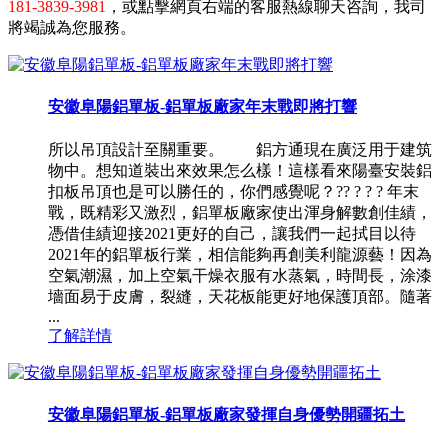
181-3839-3981
，或點擊網頁右端的客服熱線聊天咨詢，我司
將竭誠為您服務。
安徽阜陽鋁單板-鋁單板廠家年末戰即將打響
所以吊頂設計至關重要。 鋁方通現在廣泛用于建筑
物中。想知道裝出來效果怎么樣！這樣看來陽臺安裝鋁
扣板吊頂也是可以勝任的，你們感覺呢？?? ? ? ? 年末
戰，既精彩又激烈，鋁單板廠家使出渾身解數創佳績，
憑借佳績迎接2021更好的自己，讓我們一起拭目以待
2021年的鋁單板行業，相信能夠再創美利龍源藝！因為
空氣潮濕，加上空氣干燥衣服有水蒸氣，時間長，涂漆
墻面易于皮膚，裂縫，天花板能更好地保護頂部。隨著
...
了解詳情
安徽阜陽鋁單板-鋁單板廠家發揮自身優勢開疆拓土