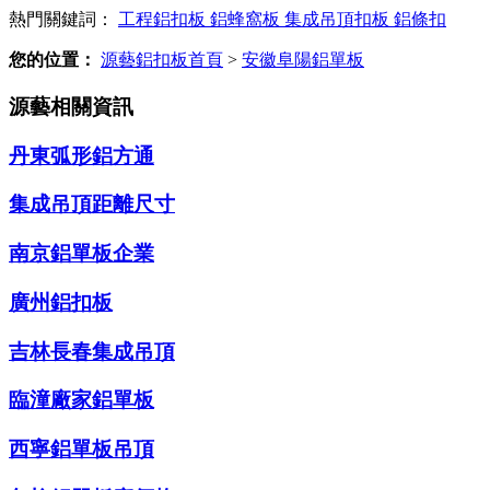
熱門關鍵詞：
工程鋁扣板
鋁蜂窩板
集成吊頂扣板
鋁條扣
您的位置：
源藝鋁扣板首頁
>
安徽阜陽鋁單板
源藝相關資訊
丹東弧形鋁方通
集成吊頂距離尺寸
南京鋁單板企業
廣州鋁扣板
吉林長春集成吊頂
臨潼廠家鋁單板
西寧鋁單板吊頂